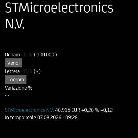
STMicroelectronics
N.V.
ISIN
Codice di Negoziazione
DE000HD8XM11
UD8XM1
Denaro
-
EUR
( 100.000 )
Vendi
Lettera
-
EUR
( - )
Compra
Variazione %
-
-
-
STMicroelectronics N.V.
46,915 EUR
+0,26 %
+0,12
In tempo reale
07.08.2026
- 09:28