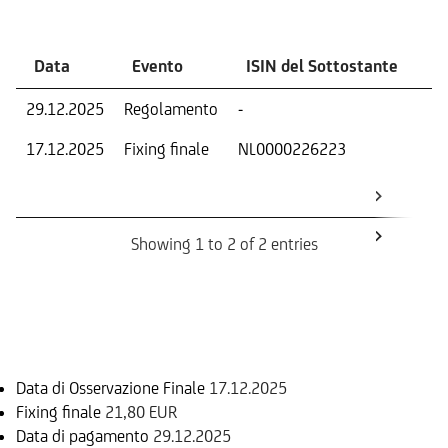
Data
Evento
ISIN del Sottostante
V
29.12.2025
Regolamento
-
Ri
17.12.2025
Fixing finale
NL0000226223
Val
Dat
Os
Showing 1 to 2 of 2 entries
Informazioni sul rimborso
Data di Osservazione Finale
17.12.2025
Fixing finale
21,80 EUR
Data di pagamento
29.12.2025