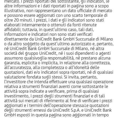
mercato. I prezzi riportati del sottostante, gli indicatori, le
altre informazioni e i dati riportati in pagina sono a scopo
illustrativo, non rappresentano un dato ufficiale di mercato
e possono essere aggiornati con uno scarto temporale di
oltre 20 minuti. I prezzi, i dati e gli indicatori sono stati
elaborati internamente o ottenuti da fonti ritenute
affidabili; tuttavia, in quest’ultimo caso, tali dati,
informazioni e indicatori non sono stati verificati
direttamente da UniCredit Bank GmbH Succursale di Milano
o da altro soggetto da quest’ultimo autorizzato e, pertanto,
né UniCredit Bank GmbH Succursale di Milano, né altra
società del gruppo UniCredit, né i suoi dipendenti o agenti
assumono qualsivoglia responsabilità, né prestano alcuna
garanzia, esplicita o implicita, in relazione alla correttezza,
all’accuratezza, alla completezza o all’idoneità delle
quotazioni, dati e/o indicatori sopra riportati, né di qualsiasi
valutazione fondata sugli stessi. Si invita, pertanto,
l’investitore che intenda effettuare una qualsiasi operazione
relativa a strumenti finanziari aventi come sottostante le
attività sopra indicate a verificare, prima di qualsiasi
investimento, i prezzi degli strumenti finanziari e di tali
attività sui mercati di riferimento al fine di verificare i prezzi
aggiornati e i termini dell’operazione stessa.Le quotazioni
degli strumenti emessi da UniCredit S.p.A. e UniCredit Bank
GmbH esposti in questa pagina sono aggiornati in tempo