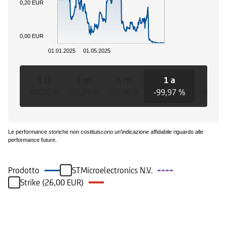
0,20 EUR
0,00 EUR
01.01.2025
01.05.2025
1 D
3 m
6 m
1 a
3 a
-80,00 %
-99,89 %
-99,96 %
-99,97 %
-99,97 
Le performance storiche non costituiscono un'indicazione affidabile riguardo alle
performance future.
Prodotto
STMicroelectronics N.V.
Strike (26,00 EUR)
Eventi