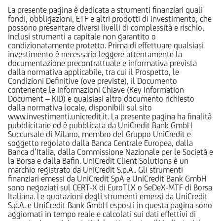
La presente pagina è dedicata a strumenti finanziari quali
fondi, obbligazioni, ETF e altri prodotti di investimento, che
possono presentare diversi livelli di complessità e rischio,
inclusi strumenti a capitale non garantito o
condizionatamente protetto. Prima di effettuare qualsiasi
investimento è necessario leggere attentamente la
documentazione precontrattuale e informativa prevista
dalla normativa applicabile, tra cui il Prospetto, le
Condizioni Definitive (ove previste), il Documento
contenente le Informazioni Chiave (Key Information
Document – KID) e qualsiasi altro documento richiesto
dalla normativa locale, disponibili sul sito
www.investimenti.unicredit.it. La presente pagina ha finalità
pubblicitarie ed è pubblicata da UniCredit Bank GmbH
Succursale di Milano, membro del Gruppo UniCredit e
soggetto regolato dalla Banca Centrale Europea, dalla
Banca d’Italia, dalla Commissione Nazionale per le Società e
la Borsa e dalla Bafin. UniCredit Client Solutions è un
marchio registrato da UniCredit S.p.A.. Gli strumenti
finanziari emessi da UniCredit SpA e UniCredit Bank GmbH
sono negoziati sul CERT-X di EuroTLX o SeDeX-MTF di Borsa
Italiana. Le quotazioni degli strumenti emessi da UniCredit
S.p.A. e UniCredit Bank GmbH esposti in questa pagina sono
aggiornati in tempo reale e calcolati sui dati effettivi di