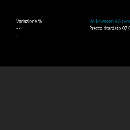
Variazione %
Volkswagen AG (Vo
-
-
Prezzo ritardato
07.
-