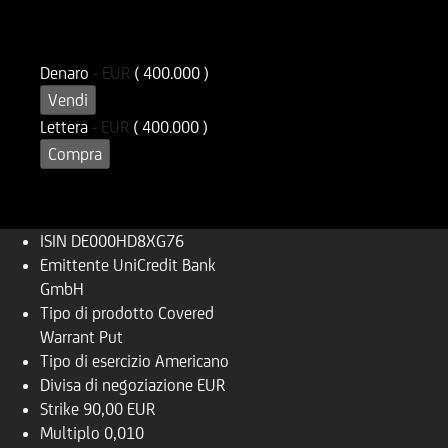
ISIN
Codice di Negoziazione
DE000HD8XG76
UD8XG7
Denaro
-
EUR
( 400.000 )
Vendi
Lettera
-
EUR
( 400.000 )
Compra
ISIN
DE000HD8XG76
Emittente
UniCredit Bank
GmbH
Tipo di prodotto
Covered
Warrant Put
Tipo di esercizio
Americano
Divisa di negoziazione
EUR
Strike
90,00 EUR
Multiplo
0,010