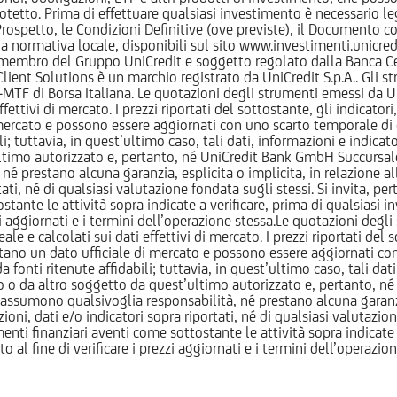
otetto. Prima di effettuare qualsiasi investimento è necessario
l Prospetto, le Condizioni Definitive (ove previste), il Documento
normativa locale, disponibili sul sito www.investimenti.unicredit.
membro del Gruppo UniCredit e soggetto regolato dalla Banca Cen
 Client Solutions è un marchio registrato da UniCredit S.p.A.. Gli 
F di Borsa Italiana. Le quotazioni degli strumenti emessi da Un
ttivi di mercato. I prezzi riportati del sottostante, gli indicatori,
ercato e possono essere aggiornati con uno scarto temporale di oltr
i; tuttavia, in quest’ultimo caso, tali dati, informazioni e indica
imo autorizzato e, pertanto, né UniCredit Bank GmbH Succursale d
 prestano alcuna garanzia, esplicita o implicita, in relazione all
tati, né di qualsiasi valutazione fondata sugli stessi. Si invita, pe
ante le attività sopra indicate a verificare, prima di qualsiasi inv
ezzi aggiornati e i termini dell’operazione stessa.Le quotazioni deg
 calcolati sui dati effettivi di mercato. I prezzi riportati del sot
tano un dato ufficiale di mercato e possono essere aggiornati con 
 fonti ritenute affidabili; tuttavia, in quest’ultimo caso, tali dati
o da altro soggetto da quest’ultimo autorizzato e, pertanto, né
assumono qualsivoglia responsabilità, né prestano alcuna garanzia,
oni, dati e/o indicatori sopra riportati, né di qualsiasi valutazione
nti finanziari aventi come sottostante le attività sopra indicate a
to al fine di verificare i prezzi aggiornati e i termini dell’operazio