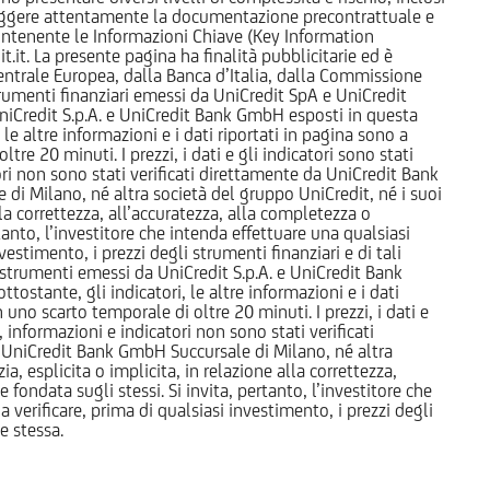
 leggere attentamente la documentazione precontrattuale e
 contenente le Informazioni Chiave (Key Information
it. La presente pagina ha finalità pubblicitarie ed è
trale Europea, dalla Banca d’Italia, dalla Commissione
strumenti finanziari emessi da UniCredit SpA e UniCredit
iCredit S.p.A. e UniCredit Bank GmbH esposti in questa
 le altre informazioni e i dati riportati in pagina sono a
e 20 minuti. I prezzi, i dati e gli indicatori sono stati
tori non sono stati verificati direttamente da UniCredit Bank
i Milano, né altra società del gruppo UniCredit, né i suoi
a correttezza, all’accuratezza, alla completezza o
rtanto, l’investitore che intenda effettuare una qualsiasi
estimento, i prezzi degli strumenti finanziari e di tali
li strumenti emessi da UniCredit S.p.A. e UniCredit Bank
tostante, gli indicatori, le altre informazioni e i dati
uno scarto temporale di oltre 20 minuti. I prezzi, i dati e
, informazioni e indicatori non sono stati verificati
 UniCredit Bank GmbH Succursale di Milano, né altra
 esplicita o implicita, in relazione alla correttezza,
 fondata sugli stessi. Si invita, pertanto, l’investitore che
 verificare, prima di qualsiasi investimento, i prezzi degli
ne stessa.