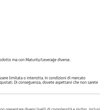
 Prodotto ma con Maturity/Leverage diverse.
ssere limitata o interrotta. In condizioni di mercato
e quotati. Di conseguenza, dovete aspettarvi che non sarete
o presentare diversi livelli di complessità e rischio, inclusi