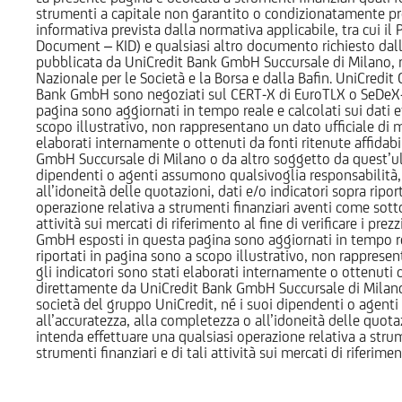
strumenti a capitale non garantito o condizionatamente pr
informativa prevista dalla normativa applicabile, tra cui i
Document – KID) e qualsiasi altro documento richiesto dalla 
pubblicata da UniCredit Bank GmbH Succursale di Milano, 
Nazionale per le Società e la Borsa e dalla Bafin. UniCredit
Bank GmbH sono negoziati sul CERT-X di EuroTLX o SeDeX-MT
pagina sono aggiornati in tempo reale e calcolati sui dati effe
scopo illustrativo, non rappresentano un dato ufficiale di m
elaborati internamente o ottenuti da fonti ritenute affidabil
GmbH Succursale di Milano o da altro soggetto da quest’ult
dipendenti o agenti assumono qualsivoglia responsabilità, né
all’idoneità delle quotazioni, dati e/o indicatori sopra ripor
operazione relativa a strumenti finanziari aventi come sottost
attività sui mercati di riferimento al fine di verificare i pr
GmbH esposti in questa pagina sono aggiornati in tempo reale e
riportati in pagina sono a scopo illustrativo, non rappresen
gli indicatori sono stati elaborati internamente o ottenuti da
direttamente da UniCredit Bank GmbH Succursale di Milano 
società del gruppo UniCredit, né i suoi dipendenti o agenti 
all’accuratezza, alla completezza o all’idoneità delle quotazi
intenda effettuare una qualsiasi operazione relativa a strume
strumenti finanziari e di tali attività sui mercati di riferimen