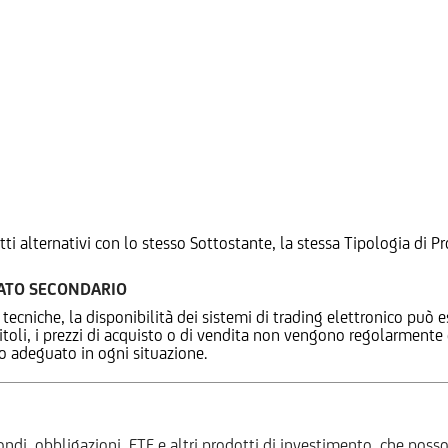
tti alternativi con lo stesso Sottostante, la stessa Tipologia di
CATO SECONDARIO
 tecniche, la disponibilità dei sistemi di trading elettronico può e
 titoli, i prezzi di acquisto o di vendita non vengono regolarment
zo adeguato in ogni situazione.
ndi, obbligazioni, ETF e altri prodotti di investimento, che posson