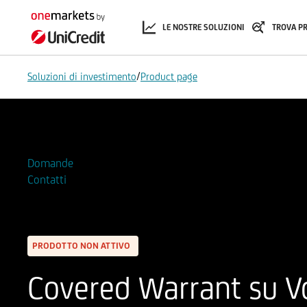
LE NOSTRE SOLUZIONI
TROVA P
/
Soluzioni di investimento
Product page
Aggiungi alla Watchlist
Domande
Contatti
PRODOTTO NON ATTIVO
Covered Warrant su V