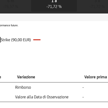
6 m
1 a
3 a
-76,57 %
-71,72 %
-71,72 %
formance future.
Strike (90,00 EUR)
e
Variazione
Valore prima
Rimborso
-
Valore alla Data di Osservazione
-