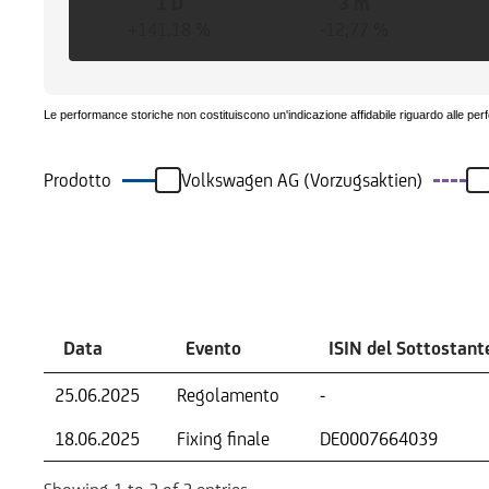
1 D
3 m
+141,18 %
-12,77 %
Le performance storiche non costituiscono un'indicazione affidabile riguardo alle per
Prodotto
Volkswagen AG (Vorzugsaktien)
Eventi
Data
Evento
ISIN del Sottostant
25.06.2025
Regolamento
-
18.06.2025
Fixing finale
DE0007664039