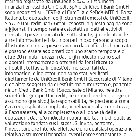
marchio registrato da UniCredit S.p.A.. Gli strumenti
finanziari emessi da UniCredit SpA e UniCredit Bank GmbH
sono negoziati sul CERT-X di EuroTLX o SeDeX-MTF di Borsa
Italiana. Le quotazioni degli strumenti emessi da UniCredit
S.p.A. e UniCredit Bank GmbH esposti in questa pagina sono
aggiornati in tempo reale e calcolati sui dati effettivi di
mercato. I prezzi riportati del sottostante, gli indicatori, le
altre informazioni e i dati riportati in pagina sono a scopo
illustrativo, non rappresentano un dato ufficiale di mercato
e possono essere aggiornati con uno scarto temporale di
oltre 20 minuti. I prezzi, i dati e gli indicatori sono stati
elaborati internamente o ottenuti da fonti ritenute
affidabili; tuttavia, in quest’ultimo caso, tali dati,
informazioni e indicatori non sono stati verificati
direttamente da UniCredit Bank GmbH Succursale di Milano
o da altro soggetto da quest’ultimo autorizzato e, pertanto,
né UniCredit Bank GmbH Succursale di Milano, né altra
società del gruppo UniCredit, né i suoi dipendenti o agenti
assumono qualsivoglia responsabilità, né prestano alcuna
garanzia, esplicita o implicita, in relazione alla correttezza,
all’accuratezza, alla completezza o all’idoneità delle
quotazioni, dati e/o indicatori sopra riportati, né di qualsiasi
valutazione fondata sugli stessi. Si invita, pertanto,
l’investitore che intenda effettuare una qualsiasi operazione
relativa a strumenti finanziari aventi come sottostante le