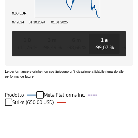
0,00 EUR
01.07.2024
01.10.2024
01.01.2025
1 D
3 m
6 m
1 a
3 a
+11,76 %
-98,49 %
-98,66 %
-99,07 %
-99,07
Le performance storiche non costituiscono un'indicazione affidabile riguardo alle
performance future.
Prodotto
Meta Platforms Inc.
Strike (650,00 USD)
Eventi