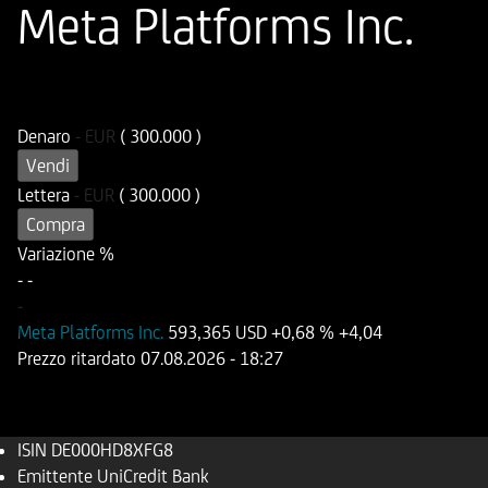
Meta Platforms Inc.
ISIN
Codice di Negoziazione
DE000HD8XFG8
UD8XFG
Denaro
-
EUR
( 300.000 )
Vendi
Lettera
-
EUR
( 300.000 )
Compra
Variazione %
-
-
-
Meta Platforms Inc.
593,365 USD
+0,68 %
+4,04
Prezzo ritardato
07.08.2026
- 18:27
ISIN
DE000HD8XFG8
Emittente
UniCredit Bank