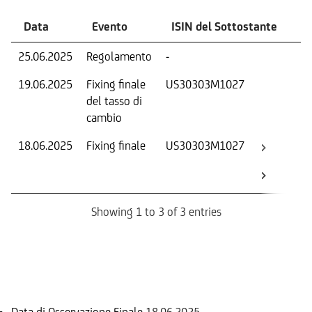
Data
Evento
ISIN del Sottostante
V
25.06.2025
Regolamento
-
Ri
19.06.2025
Fixing finale
US30303M1027
Tas
del tasso di
ca
cambio
18.06.2025
Fixing finale
US30303M1027
Val
Dat
Os
Showing 1 to 3 of 3 entries
Informazioni sul rimborso
Data di Osservazione Finale
18.06.2025