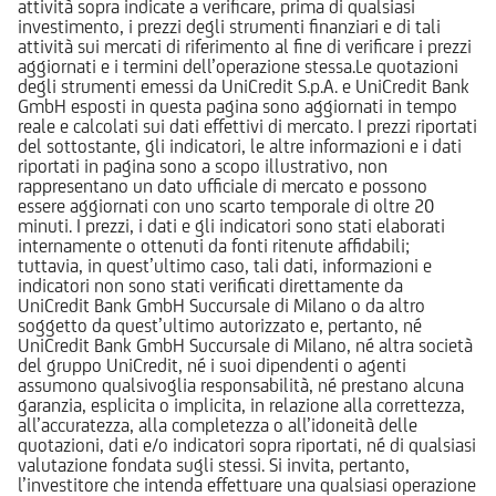
attività sopra indicate a verificare, prima di qualsiasi
investimento, i prezzi degli strumenti finanziari e di tali
attività sui mercati di riferimento al fine di verificare i prezzi
aggiornati e i termini dell’operazione stessa.Le quotazioni
degli strumenti emessi da UniCredit S.p.A. e UniCredit Bank
GmbH esposti in questa pagina sono aggiornati in tempo
reale e calcolati sui dati effettivi di mercato. I prezzi riportati
del sottostante, gli indicatori, le altre informazioni e i dati
riportati in pagina sono a scopo illustrativo, non
rappresentano un dato ufficiale di mercato e possono
essere aggiornati con uno scarto temporale di oltre 20
minuti. I prezzi, i dati e gli indicatori sono stati elaborati
internamente o ottenuti da fonti ritenute affidabili;
tuttavia, in quest’ultimo caso, tali dati, informazioni e
indicatori non sono stati verificati direttamente da
UniCredit Bank GmbH Succursale di Milano o da altro
soggetto da quest’ultimo autorizzato e, pertanto, né
UniCredit Bank GmbH Succursale di Milano, né altra società
del gruppo UniCredit, né i suoi dipendenti o agenti
assumono qualsivoglia responsabilità, né prestano alcuna
garanzia, esplicita o implicita, in relazione alla correttezza,
all’accuratezza, alla completezza o all’idoneità delle
quotazioni, dati e/o indicatori sopra riportati, né di qualsiasi
valutazione fondata sugli stessi. Si invita, pertanto,
l’investitore che intenda effettuare una qualsiasi operazione