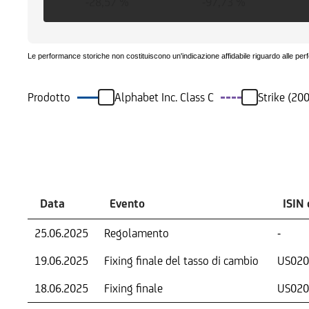
-28,57 %
-97,73 %
Le performance storiche non costituiscono un'indicazione affidabile riguardo alle per
Prodotto
Alphabet Inc. Class C
Strike (20
Eventi
Data
Evento
ISIN 
25.06.2025
Regolamento
-
19.06.2025
Fixing finale del tasso di cambio
US020
18.06.2025
Fixing finale
US020