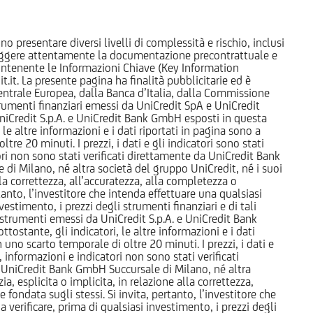
o presentare diversi livelli di complessità e rischio, inclusi
 leggere attentamente la documentazione precontrattuale e
 contenente le Informazioni Chiave (Key Information
it. La presente pagina ha finalità pubblicitarie ed è
trale Europea, dalla Banca d’Italia, dalla Commissione
strumenti finanziari emessi da UniCredit SpA e UniCredit
iCredit S.p.A. e UniCredit Bank GmbH esposti in questa
 le altre informazioni e i dati riportati in pagina sono a
e 20 minuti. I prezzi, i dati e gli indicatori sono stati
tori non sono stati verificati direttamente da UniCredit Bank
i Milano, né altra società del gruppo UniCredit, né i suoi
a correttezza, all’accuratezza, alla completezza o
rtanto, l’investitore che intenda effettuare una qualsiasi
estimento, i prezzi degli strumenti finanziari e di tali
li strumenti emessi da UniCredit S.p.A. e UniCredit Bank
tostante, gli indicatori, le altre informazioni e i dati
uno scarto temporale di oltre 20 minuti. I prezzi, i dati e
, informazioni e indicatori non sono stati verificati
 UniCredit Bank GmbH Succursale di Milano, né altra
 esplicita o implicita, in relazione alla correttezza,
 fondata sugli stessi. Si invita, pertanto, l’investitore che
 verificare, prima di qualsiasi investimento, i prezzi degli