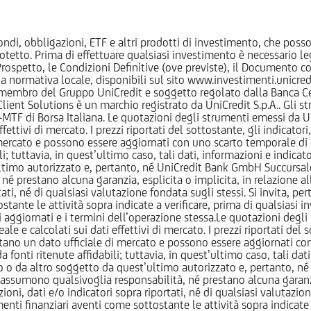
ndi, obbligazioni, ETF e altri prodotti di investimento, che posson
otetto. Prima di effettuare qualsiasi investimento è necessario
l Prospetto, le Condizioni Definitive (ove previste), il Documento
normativa locale, disponibili sul sito www.investimenti.unicredit.
membro del Gruppo UniCredit e soggetto regolato dalla Banca Cen
 Client Solutions è un marchio registrato da UniCredit S.p.A.. Gli 
F di Borsa Italiana. Le quotazioni degli strumenti emessi da Un
ttivi di mercato. I prezzi riportati del sottostante, gli indicatori,
ercato e possono essere aggiornati con uno scarto temporale di oltr
i; tuttavia, in quest’ultimo caso, tali dati, informazioni e indica
imo autorizzato e, pertanto, né UniCredit Bank GmbH Succursale d
 prestano alcuna garanzia, esplicita o implicita, in relazione all
tati, né di qualsiasi valutazione fondata sugli stessi. Si invita, pe
ante le attività sopra indicate a verificare, prima di qualsiasi inv
ezzi aggiornati e i termini dell’operazione stessa.Le quotazioni deg
 calcolati sui dati effettivi di mercato. I prezzi riportati del sot
tano un dato ufficiale di mercato e possono essere aggiornati con 
 fonti ritenute affidabili; tuttavia, in quest’ultimo caso, tali dati
o da altro soggetto da quest’ultimo autorizzato e, pertanto, né
assumono qualsivoglia responsabilità, né prestano alcuna garanzia,
oni, dati e/o indicatori sopra riportati, né di qualsiasi valutazione
nti finanziari aventi come sottostante le attività sopra indicate a