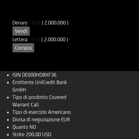
ISIN
Codice di Negoziazione
DE000HD8XF36
UD8XF3
Denaro
-
EUR
( 2.000.000 )
Vendi
Lettera
-
EUR
( 2.000.000 )
Compra
ISIN
DE000HD8XF36
Emittente
UniCredit Bank
GmbH
Tipo di prodotto
Covered
Warrant Call
Tipo di esercizio
Americano
Divisa di negoziazione
EUR
Quanto
NO
Strike
200,00 USD