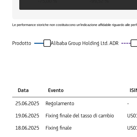
-75,00 %
-99,52 %
Le performance storiche non costituiscono un'indicazione affidabile riguardo alle per
Prodotto
Alibaba Group Holding Ltd. ADR
Eventi
Data
Evento
ISI
25.06.2025
Regolamento
-
19.06.2025
Fixing finale del tasso di cambio
US0
18.06.2025
Fixing finale
US0