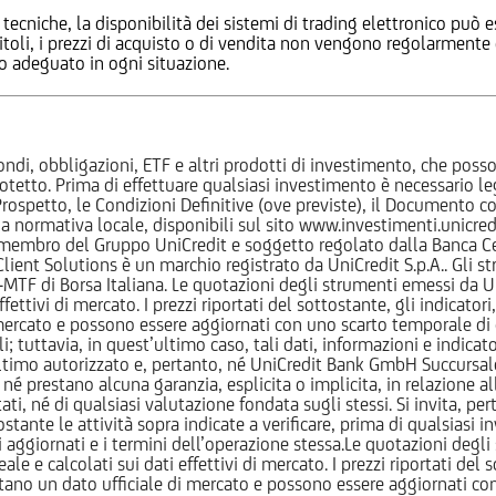
 tecniche, la disponibilità dei sistemi di trading elettronico può e
 titoli, i prezzi di acquisto o di vendita non vengono regolarment
zo adeguato in ogni situazione.
ndi, obbligazioni, ETF e altri prodotti di investimento, che posson
otetto. Prima di effettuare qualsiasi investimento è necessario
l Prospetto, le Condizioni Definitive (ove previste), il Documento
normativa locale, disponibili sul sito www.investimenti.unicredit.
membro del Gruppo UniCredit e soggetto regolato dalla Banca Cen
 Client Solutions è un marchio registrato da UniCredit S.p.A.. Gli 
F di Borsa Italiana. Le quotazioni degli strumenti emessi da Un
ttivi di mercato. I prezzi riportati del sottostante, gli indicatori,
ercato e possono essere aggiornati con uno scarto temporale di oltr
i; tuttavia, in quest’ultimo caso, tali dati, informazioni e indica
imo autorizzato e, pertanto, né UniCredit Bank GmbH Succursale d
 prestano alcuna garanzia, esplicita o implicita, in relazione all
tati, né di qualsiasi valutazione fondata sugli stessi. Si invita, pe
ante le attività sopra indicate a verificare, prima di qualsiasi inv
ezzi aggiornati e i termini dell’operazione stessa.Le quotazioni deg
 calcolati sui dati effettivi di mercato. I prezzi riportati del sot
tano un dato ufficiale di mercato e possono essere aggiornati con 