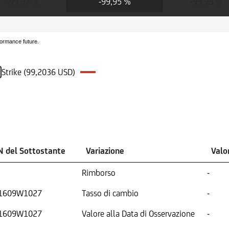
-99,97 %
-99,95 %
-99,95 %
formance future.
Strike (99,2036 USD)
N del Sottostante
Variazione
Valo
Rimborso
-
1609W1027
Tasso di cambio
-
1609W1027
Valore alla Data di Osservazione
-