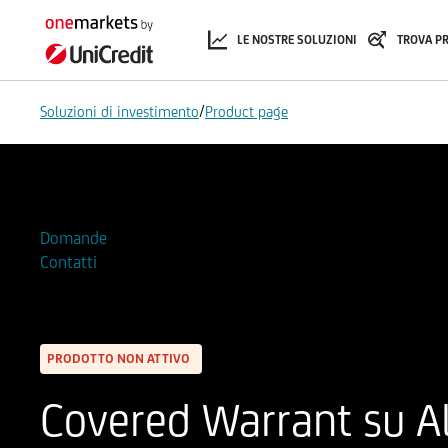
LE NOSTRE SOLUZIONI
TROVA P
/
Soluzioni di investimento
Product page
Aggiungi alla Watchlist
Domande
Contatti
PRODOTTO NON ATTIVO
Covered Warrant su A