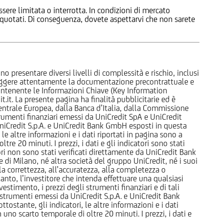
ssere limitata o interrotta. In condizioni di mercato
e quotati. Di conseguenza, dovete aspettarvi che non sarete
o presentare diversi livelli di complessità e rischio, inclusi
 leggere attentamente la documentazione precontrattuale e
 contenente le Informazioni Chiave (Key Information
it. La presente pagina ha finalità pubblicitarie ed è
trale Europea, dalla Banca d’Italia, dalla Commissione
strumenti finanziari emessi da UniCredit SpA e UniCredit
iCredit S.p.A. e UniCredit Bank GmbH esposti in questa
 le altre informazioni e i dati riportati in pagina sono a
e 20 minuti. I prezzi, i dati e gli indicatori sono stati
tori non sono stati verificati direttamente da UniCredit Bank
i Milano, né altra società del gruppo UniCredit, né i suoi
a correttezza, all’accuratezza, alla completezza o
rtanto, l’investitore che intenda effettuare una qualsiasi
estimento, i prezzi degli strumenti finanziari e di tali
li strumenti emessi da UniCredit S.p.A. e UniCredit Bank
tostante, gli indicatori, le altre informazioni e i dati
uno scarto temporale di oltre 20 minuti. I prezzi, i dati e