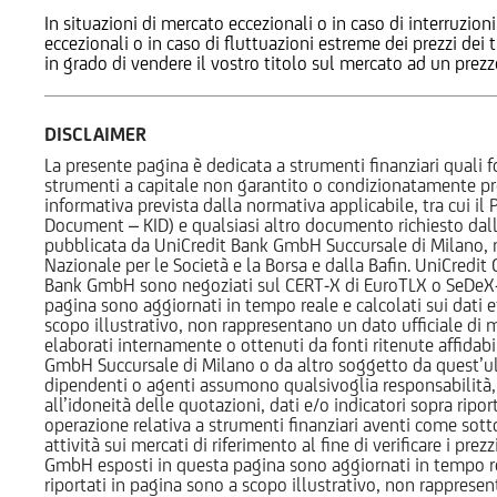
In situazioni di mercato eccezionali o in caso di interruzioni
eccezionali o in caso di fluttuazioni estreme dei prezzi dei
in grado di vendere il vostro titolo sul mercato ad un prez
DISCLAIMER
La presente pagina è dedicata a strumenti finanziari quali fo
strumenti a capitale non garantito o condizionatamente pr
informativa prevista dalla normativa applicabile, tra cui i
Document – KID) e qualsiasi altro documento richiesto dalla 
pubblicata da UniCredit Bank GmbH Succursale di Milano, 
Nazionale per le Società e la Borsa e dalla Bafin. UniCredit
Bank GmbH sono negoziati sul CERT-X di EuroTLX o SeDeX-MT
pagina sono aggiornati in tempo reale e calcolati sui dati effe
scopo illustrativo, non rappresentano un dato ufficiale di m
elaborati internamente o ottenuti da fonti ritenute affidabil
GmbH Succursale di Milano o da altro soggetto da quest’ult
dipendenti o agenti assumono qualsivoglia responsabilità, né
all’idoneità delle quotazioni, dati e/o indicatori sopra ripor
operazione relativa a strumenti finanziari aventi come sottost
attività sui mercati di riferimento al fine di verificare i pr
GmbH esposti in questa pagina sono aggiornati in tempo reale e
riportati in pagina sono a scopo illustrativo, non rappresen