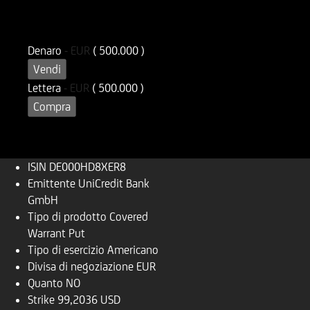
ISIN
Codice di Negoziazione
DE000HD8XER8
UD8XER
Denaro
-
EUR
( 500.000 )
Vendi
Lettera
-
EUR
( 500.000 )
Compra
ISIN
DE000HD8XER8
Emittente
UniCredit Bank
GmbH
Tipo di prodotto
Covered
Warrant Put
Tipo di esercizio
Americano
Divisa di negoziazione
EUR
Quanto
NO
Strike
99,2036 USD