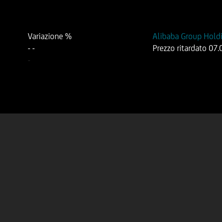
Variazione %
Alibaba Group Hold
-
-
Prezzo ritardato
07.
-