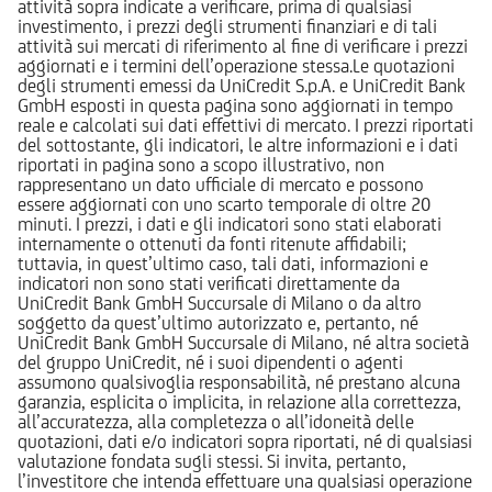
attività sopra indicate a verificare, prima di qualsiasi
investimento, i prezzi degli strumenti finanziari e di tali
attività sui mercati di riferimento al fine di verificare i prezzi
aggiornati e i termini dell’operazione stessa.Le quotazioni
degli strumenti emessi da UniCredit S.p.A. e UniCredit Bank
GmbH esposti in questa pagina sono aggiornati in tempo
reale e calcolati sui dati effettivi di mercato. I prezzi riportati
del sottostante, gli indicatori, le altre informazioni e i dati
riportati in pagina sono a scopo illustrativo, non
rappresentano un dato ufficiale di mercato e possono
essere aggiornati con uno scarto temporale di oltre 20
minuti. I prezzi, i dati e gli indicatori sono stati elaborati
internamente o ottenuti da fonti ritenute affidabili;
tuttavia, in quest’ultimo caso, tali dati, informazioni e
indicatori non sono stati verificati direttamente da
UniCredit Bank GmbH Succursale di Milano o da altro
soggetto da quest’ultimo autorizzato e, pertanto, né
UniCredit Bank GmbH Succursale di Milano, né altra società
del gruppo UniCredit, né i suoi dipendenti o agenti
assumono qualsivoglia responsabilità, né prestano alcuna
garanzia, esplicita o implicita, in relazione alla correttezza,
all’accuratezza, alla completezza o all’idoneità delle
quotazioni, dati e/o indicatori sopra riportati, né di qualsiasi
valutazione fondata sugli stessi. Si invita, pertanto,
l’investitore che intenda effettuare una qualsiasi operazione