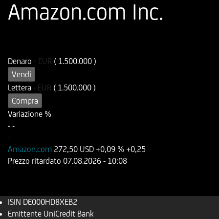
Amazon.com Inc.
ISIN
Codice di Negoziazione
DE000HD8XEB2
UD8XEB
Denaro
-
EUR
( 1.500.000 )
Vendi
Lettera
-
EUR
( 1.500.000 )
Compra
Variazione %
-
-
-
Amazon.com
272,50 USD
+0,09 %
+0,25
Prezzo ritardato
07.08.2026
- 10:08
ISIN
DE000HD8XEB2
Emittente
UniCredit Bank