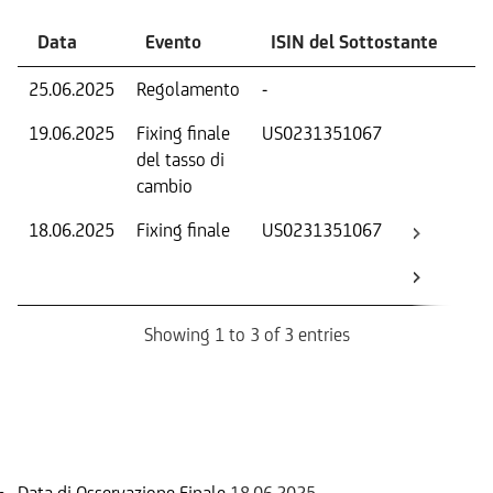
Data
Evento
ISIN del Sottostante
V
25.06.2025
Regolamento
-
Ri
19.06.2025
Fixing finale
US0231351067
Tas
del tasso di
ca
cambio
18.06.2025
Fixing finale
US0231351067
Val
Dat
Os
Showing 1 to 3 of 3 entries
Informazioni sul rimborso
Data di Osservazione Finale
18.06.2025