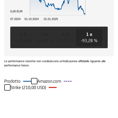
0,00 EUR
01.07.2024
01.10.2024
01.01.2025
1 D
3 m
6 m
1 a
3 a
+10,34 %
-90,99 %
-84,91 %
-93,28 %
-93,28
Le performance storiche non costituiscono un'indicazione affidabile riguardo alle
performance future.
Prodotto
Amazon.com
Strike (210,00 USD)
Eventi