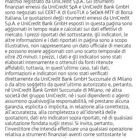
marchio registrato da UniCredit S.p.A.. Gli strumenti
finanziari emessi da UniCredit SpA e UniCredit Bank GmbH
sono negoziati sul CERT-X di EuroTLX o SeDeX-MTF di Borsa
Italiana. Le quotazioni degli strumenti emessi da UniCredit
S.p.A. e UniCredit Bank GmbH esposti in questa pagina sono
aggiornati in tempo reale e calcolati sui dati effettivi di
mercato. I prezzi riportati del sottostante, gli indicatori, le
altre informazioni e i dati riportati in pagina sono a scopo
illustrativo, non rappresentano un dato ufficiale di mercato
e possono essere aggiornati con uno scarto temporale di
oltre 20 minuti. I prezzi, i dati e gli indicatori sono stati
elaborati internamente o ottenuti da fonti ritenute
affidabili; tuttavia, in quest’ultimo caso, tali dati,
informazioni e indicatori non sono stati verificati
direttamente da UniCredit Bank GmbH Succursale di Milano
o da altro soggetto da quest’ultimo autorizzato e, pertanto,
né UniCredit Bank GmbH Succursale di Milano, né altra
società del gruppo UniCredit, né i suoi dipendenti o agenti
assumono qualsivoglia responsabilità, né prestano alcuna
garanzia, esplicita o implicita, in relazione alla correttezza,
all’accuratezza, alla completezza o all’idoneità delle
quotazioni, dati e/o indicatori sopra riportati, né di qualsiasi
valutazione fondata sugli stessi. Si invita, pertanto,
l’investitore che intenda effettuare una qualsiasi operazione
relativa a strumenti finanziari aventi come sottostante le