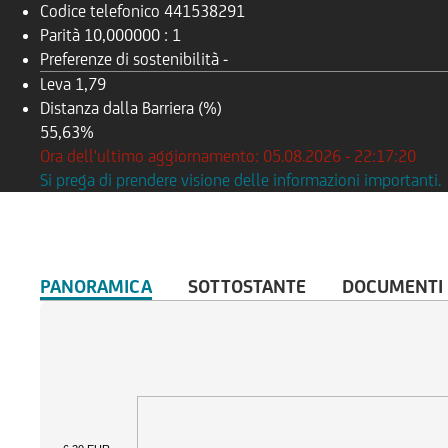
Codice telefonico
441538291
Parità
10,000000 : 1
Preferenze di sostenibilità
-
Leva
1,79
Distanza dalla Barriera (%)
55,63%
Ora dell'ultimo aggiornamento: 05.08.2026 - 22:17:20
Si prega di prendere visione delle informazioni importanti.
PANORAMICA
SOTTOSTANTE
DOCUMENTI