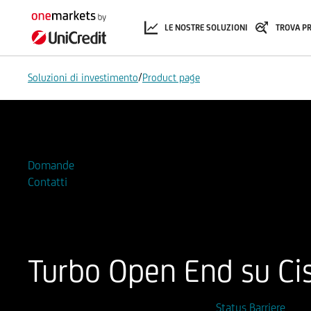
LE NOSTRE SOLUZIONI
TROVA P
/
Soluzioni di investimento
Product page
Aggiungi alla Watchlist
Domande
Contatti
Turbo Open End su Ci
ISIN
Codice di Negoziazione
Status Barriere