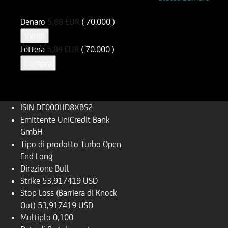
DE000HD8XBS2
UD8XBS
Denaro
5,88
EUR
( 70.000 )
Vendi
Lettera
5,89
EUR
( 70.000 )
Compra
ISIN
DE000HD8XBS2
Emittente
UniCredit Bank
GmbH
Tipo di prodotto
Turbo Open
End Long
Direzione
Bull
Strike
53,917419 USD
Stop Loss (Barriera di Knock
Out)
53,917419 USD
Multiplo
0,100