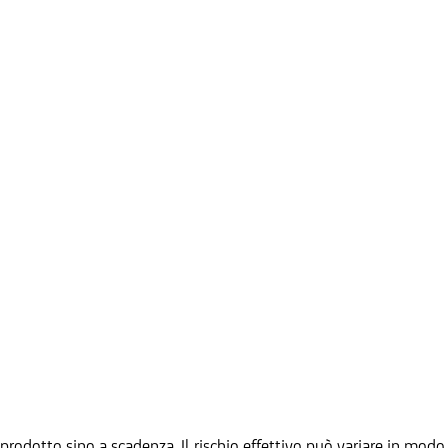
prodotto sino a scadenza. Il rischio effettivo può variare in modo 