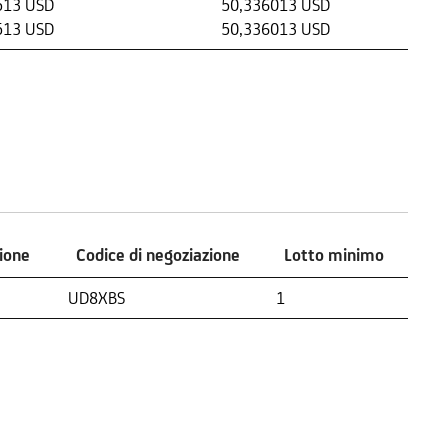
513 USD
50,336013 USD
513 USD
50,336013 USD
zione
Codice di negoziazione
Lotto minimo
zione
Codice di negoziazione
Lotto minimo
UD8XBS
1