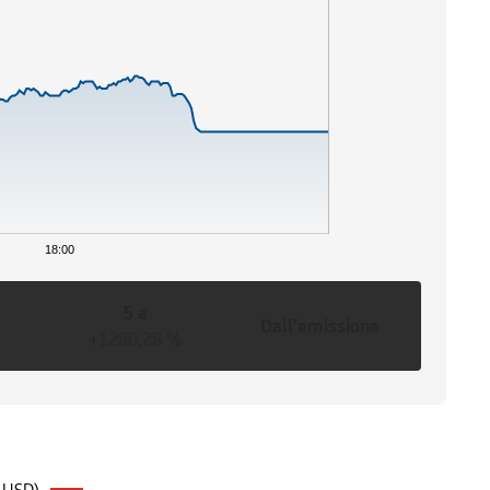
18:00
5 a
Dall'emissione
+1280,28 %