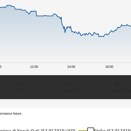
0
12:00
14:00
16:00
6 m
1 a
3 a
+113,05 %
+298,91 %
+1280,28 %
formance future.