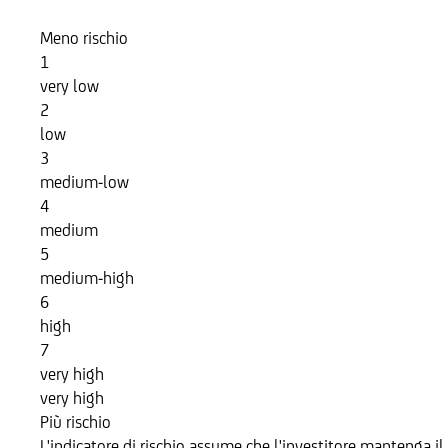
Meno rischio
1
very low
2
low
3
medium-low
4
medium
5
medium-high
6
high
7
very high
very high
Più rischio
L'indicatore di rischio assume che l'investitore mantenga il 