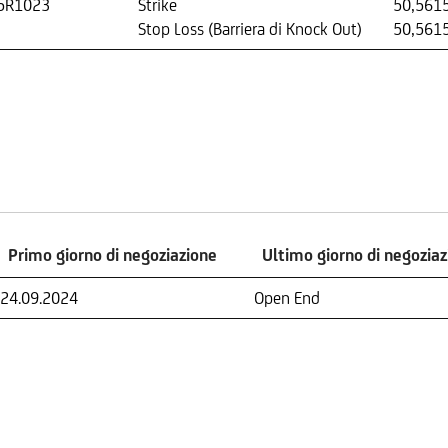
5R1023
Strike
50,561
Stop Loss (Barriera di Knock Out)
50,561
Primo giorno di negoziazione
Ultimo giorno di negozia
Primo giorno di negoziazione
Ultimo giorno di negozia
24.09.2024
Open End