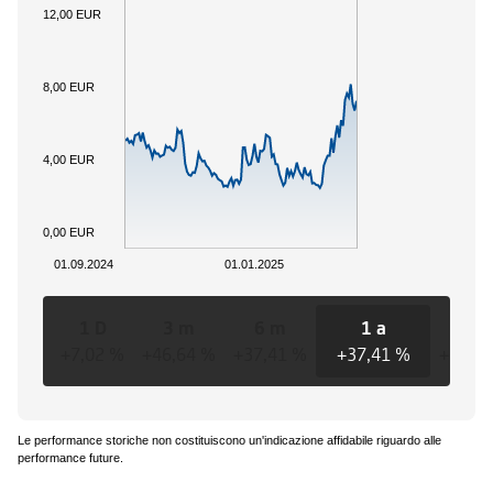
12,00 EUR
8,00 EUR
4,00 EUR
0,00 EUR
01.09.2024
01.01.2025
1 D
3 m
6 m
1 a
3 a
+7,02 %
+46,64 %
+37,41 %
+37,41 %
+37,4
Le performance storiche non costituiscono un'indicazione affidabile riguardo alle
performance future.