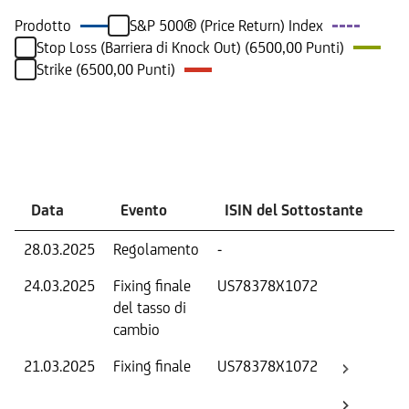
Prodotto
S&P 500® (Price Return) Index
Stop Loss (Barriera di Knock Out) (6500,00 Punti)
Strike (6500,00 Punti)
Eventi
Data
Evento
ISIN del Sottostante
V
28.03.2025
Regolamento
-
Ri
24.03.2025
Fixing finale
US78378X1072
Tas
del tasso di
ca
cambio
21.03.2025
Fixing finale
US78378X1072
Val
Dat