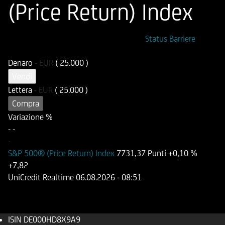
(Price Return) Index
ISIN
Codice di Negoziazione
Status Barriere
DE000HD8X9A9
UD8X9A
Denaro
-
EUR
( 25.000 )
Vendi
Lettera
-
EUR
( 25.000 )
Compra
Variazione %
-
-
-
S&P 500® (Price Return) Index
7731,37 Punti
+0,10 %
+7,82
UniCredit Realtime
06.08.2026
- 08:51
ISIN
DE000HD8X9A9