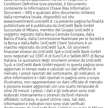
Condizioni Definitive (ove previste), il Documento
contenente le Informazioni Chiave (Key Information
Document – KID) e qualsiasi altro documento richiesto
dalla normativa locale, disponibili sul sito
www.investimenti.unicredit.it. La presente pagina ha finalità
pubblicitarie ed è pubblicata da UniCredit Bank GmbH
Succursale di Milano, membro del Gruppo UniCredit e
soggetto regolato dalla Banca Centrale Europea, dalla
Banca d’Italia, dalla Commissione Nazionale per le Società e
la Borsa e dalla Bafin. UniCredit Client Solutions è un
marchio registrato da UniCredit S.p.A.. Gli strumenti
finanziari emessi da UniCredit SpA e UniCredit Bank GmbH
sono negoziati sul CERT-X di EuroTLX o SeDeX-MTF di Borsa
Italiana. Le quotazioni degli strumenti emessi da UniCredit
S.p.A. e UniCredit Bank GmbH esposti in questa pagina sono
aggiornati in tempo reale e calcolati sui dati effettivi di
mercato. I prezzi riportati del sottostante, gli indicatori, le
altre informazioni e i dati riportati in pagina sono a scopo
illustrativo, non rappresentano un dato ufficiale di mercato
e possono essere aggiornati con uno scarto temporale di
oltre 20 minuti. I prezzi, i dati e gli indicatori sono stati
elaborati internamente o ottenuti da fonti ritenute
affidabili; tuttavia, in quest’ultimo caso, tali dati,
informazioni e indicatori non sono stati verificati
direttamente da UniCredit Bank GmbH Succursale di Milano