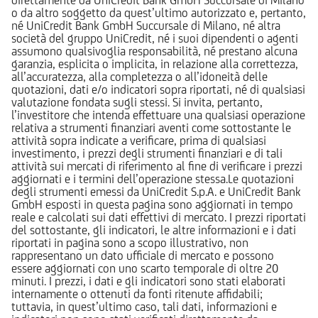
o da altro soggetto da quest’ultimo autorizzato e, pertanto,
né UniCredit Bank GmbH Succursale di Milano, né altra
società del gruppo UniCredit, né i suoi dipendenti o agenti
assumono qualsivoglia responsabilità, né prestano alcuna
garanzia, esplicita o implicita, in relazione alla correttezza,
all’accuratezza, alla completezza o all’idoneità delle
quotazioni, dati e/o indicatori sopra riportati, né di qualsiasi
valutazione fondata sugli stessi. Si invita, pertanto,
l’investitore che intenda effettuare una qualsiasi operazione
relativa a strumenti finanziari aventi come sottostante le
attività sopra indicate a verificare, prima di qualsiasi
investimento, i prezzi degli strumenti finanziari e di tali
attività sui mercati di riferimento al fine di verificare i prezzi
aggiornati e i termini dell’operazione stessa.Le quotazioni
degli strumenti emessi da UniCredit S.p.A. e UniCredit Bank
GmbH esposti in questa pagina sono aggiornati in tempo
reale e calcolati sui dati effettivi di mercato. I prezzi riportati
del sottostante, gli indicatori, le altre informazioni e i dati
riportati in pagina sono a scopo illustrativo, non
rappresentano un dato ufficiale di mercato e possono
essere aggiornati con uno scarto temporale di oltre 20
minuti. I prezzi, i dati e gli indicatori sono stati elaborati
internamente o ottenuti da fonti ritenute affidabili;
tuttavia, in quest’ultimo caso, tali dati, informazioni e