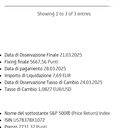
Os
Showing 1 to 3 of 3 entries
Informazioni sul rimborso
Data di Osservazione Finale
21.03.2025
Fixing finale
5667,56 Punti
Data di pagamento
28.03.2025
Importo di Liquidazione
7,69 EUR
Data di Osservazione Tasso di Cambio
24.03.2025
Tasso di Cambio
1,0827 EUR/USD
Sottostante
Nome del sottostante
S&P 500® (Price Return) Index
ISIN
US78378X1072
Prezzo
7731,37 Punti