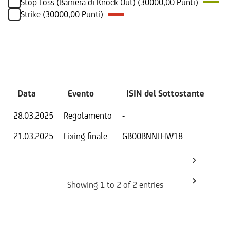
Stop Loss (Barriera di Knock Out) (30000,00 Punti)
Strike (30000,00 Punti)
Eventi
Data
Evento
ISIN del Sottostante
V
28.03.2025
Regolamento
-
Ri
21.03.2025
Fixing finale
GB00BNNLHW18
Val
Dat
Os
Showing 1 to 2 of 2 entries
Informazioni sul rimborso