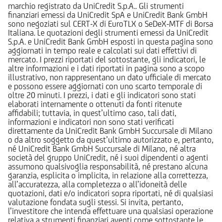
marchio registrato da UniCredit S.p.A.. Gli strumenti
finanziari emessi da UniCredit SpA e UniCredit Bank GmbH
sono negoziati sul CERT-X di EuroTLX o SeDeX-MTF di Borsa
Italiana. Le quotazioni degli strumenti emessi da UniCredit
S.p.A. e UniCredit Bank GmbH esposti in questa pagina sono
aggiornati in tempo reale e calcolati sui dati effettivi di
mercato. I prezzi riportati del sottostante, gli indicatori, le
altre informazioni e i dati riportati in pagina sono a scopo
illustrativo, non rappresentano un dato ufficiale di mercato
e possono essere aggiornati con uno scarto temporale di
oltre 20 minuti. I prezzi, i dati e gli indicatori sono stati
elaborati internamente o ottenuti da fonti ritenute
affidabili; tuttavia, in quest’ultimo caso, tali dati,
informazioni e indicatori non sono stati verificati
direttamente da UniCredit Bank GmbH Succursale di Milano
o da altro soggetto da quest’ultimo autorizzato e, pertanto,
né UniCredit Bank GmbH Succursale di Milano, né altra
società del gruppo UniCredit, né i suoi dipendenti o agenti
assumono qualsivoglia responsabilità, né prestano alcuna
garanzia, esplicita o implicita, in relazione alla correttezza,
all’accuratezza, alla completezza o all’idoneità delle
quotazioni, dati e/o indicatori sopra riportati, né di qualsiasi
valutazione fondata sugli stessi. Si invita, pertanto,
l’investitore che intenda effettuare una qualsiasi operazione
relativa a strumenti finanziari aventi come sottostante le