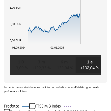
1,00 EUR
0,50 EUR
0,00 EUR
01.09.2024
01.01.2025
1 D
3 m
6 m
1 a
+3,69 %
+122,33 %
+132,04 %
+132,04 %
+1
Le performance storiche non costituiscono un'indicazione affidabile riguardo alle
performance future.
Prodotto
FTSE MIB Index