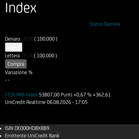
Index
ISIN
Codice di Negoziazione
Status Barriere
DE000HD8X8B9
UD8X8B
Denaro
-
EUR
( 100.000 )
Vendi
Lettera
-
EUR
( 100.000 )
Compra
Variazione %
-
-
-
FTSE MIB Index
53807,00 Punti
+0,67 %
+362,61
UniCredit Realtime
06.08.2026
- 17:05
ISIN
DE000HD8X8B9
Emittente
UniCredit Bank