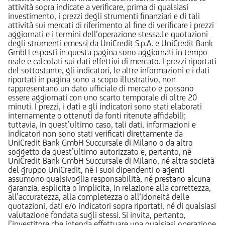
attività sopra indicate a verificare, prima di qualsiasi
investimento, i prezzi degli strumenti finanziari e di tali
attività sui mercati di riferimento al fine di verificare i prezzi
aggiornati e i termini dell’operazione stessa.Le quotazioni
degli strumenti emessi da UniCredit S.p.A. e UniCredit Bank
GmbH esposti in questa pagina sono aggiornati in tempo
reale e calcolati sui dati effettivi di mercato. I prezzi riportati
del sottostante, gli indicatori, le altre informazioni e i dati
riportati in pagina sono a scopo illustrativo, non
rappresentano un dato ufficiale di mercato e possono
essere aggiornati con uno scarto temporale di oltre 20
minuti. I prezzi, i dati e gli indicatori sono stati elaborati
internamente o ottenuti da fonti ritenute affidabili;
tuttavia, in quest’ultimo caso, tali dati, informazioni e
indicatori non sono stati verificati direttamente da
UniCredit Bank GmbH Succursale di Milano o da altro
soggetto da quest’ultimo autorizzato e, pertanto, né
UniCredit Bank GmbH Succursale di Milano, né altra società
del gruppo UniCredit, né i suoi dipendenti o agenti
assumono qualsivoglia responsabilità, né prestano alcuna
garanzia, esplicita o implicita, in relazione alla correttezza,
all’accuratezza, alla completezza o all’idoneità delle
quotazioni, dati e/o indicatori sopra riportati, né di qualsiasi
valutazione fondata sugli stessi. Si invita, pertanto,
l’investitore che intenda effettuare una qualsiasi operazione