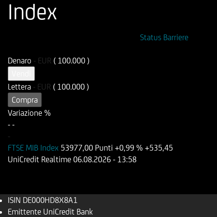
Index
ISIN
Codice di Negoziazione
Status Barriere
DE000HD8X8A1
UD8X8A
Denaro
-
EUR
( 100.000 )
Vendi
Lettera
-
EUR
( 100.000 )
Compra
Variazione %
-
-
-
FTSE MIB Index
53977,00 Punti
+0,99 %
+535,45
UniCredit Realtime
06.08.2026
- 13:58
ISIN
DE000HD8X8A1
Emittente
UniCredit Bank