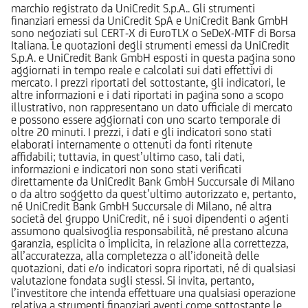
marchio registrato da UniCredit S.p.A.. Gli strumenti
finanziari emessi da UniCredit SpA e UniCredit Bank GmbH
sono negoziati sul CERT-X di EuroTLX o SeDeX-MTF di Borsa
Italiana. Le quotazioni degli strumenti emessi da UniCredit
S.p.A. e UniCredit Bank GmbH esposti in questa pagina sono
aggiornati in tempo reale e calcolati sui dati effettivi di
mercato. I prezzi riportati del sottostante, gli indicatori, le
altre informazioni e i dati riportati in pagina sono a scopo
illustrativo, non rappresentano un dato ufficiale di mercato
e possono essere aggiornati con uno scarto temporale di
oltre 20 minuti. I prezzi, i dati e gli indicatori sono stati
elaborati internamente o ottenuti da fonti ritenute
affidabili; tuttavia, in quest’ultimo caso, tali dati,
informazioni e indicatori non sono stati verificati
direttamente da UniCredit Bank GmbH Succursale di Milano
o da altro soggetto da quest’ultimo autorizzato e, pertanto,
né UniCredit Bank GmbH Succursale di Milano, né altra
società del gruppo UniCredit, né i suoi dipendenti o agenti
assumono qualsivoglia responsabilità, né prestano alcuna
garanzia, esplicita o implicita, in relazione alla correttezza,
all’accuratezza, alla completezza o all’idoneità delle
quotazioni, dati e/o indicatori sopra riportati, né di qualsiasi
valutazione fondata sugli stessi. Si invita, pertanto,
l’investitore che intenda effettuare una qualsiasi operazione
relativa a strumenti finanziari aventi come sottostante le