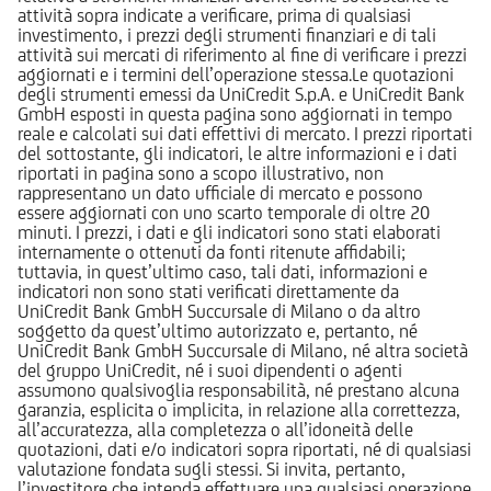
attività sopra indicate a verificare, prima di qualsiasi
investimento, i prezzi degli strumenti finanziari e di tali
attività sui mercati di riferimento al fine di verificare i prezzi
aggiornati e i termini dell’operazione stessa.Le quotazioni
degli strumenti emessi da UniCredit S.p.A. e UniCredit Bank
GmbH esposti in questa pagina sono aggiornati in tempo
reale e calcolati sui dati effettivi di mercato. I prezzi riportati
del sottostante, gli indicatori, le altre informazioni e i dati
riportati in pagina sono a scopo illustrativo, non
rappresentano un dato ufficiale di mercato e possono
essere aggiornati con uno scarto temporale di oltre 20
minuti. I prezzi, i dati e gli indicatori sono stati elaborati
internamente o ottenuti da fonti ritenute affidabili;
tuttavia, in quest’ultimo caso, tali dati, informazioni e
indicatori non sono stati verificati direttamente da
UniCredit Bank GmbH Succursale di Milano o da altro
soggetto da quest’ultimo autorizzato e, pertanto, né
UniCredit Bank GmbH Succursale di Milano, né altra società
del gruppo UniCredit, né i suoi dipendenti o agenti
assumono qualsivoglia responsabilità, né prestano alcuna
garanzia, esplicita o implicita, in relazione alla correttezza,
all’accuratezza, alla completezza o all’idoneità delle
quotazioni, dati e/o indicatori sopra riportati, né di qualsiasi
valutazione fondata sugli stessi. Si invita, pertanto,
l’investitore che intenda effettuare una qualsiasi operazione