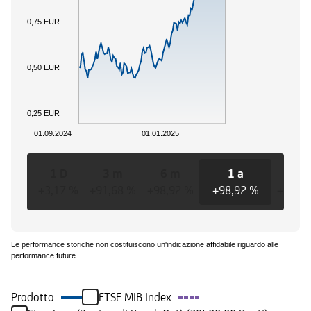
0,75 EUR
0,50 EUR
0,25 EUR
01.09.2024
01.01.2025
1 D
3 m
6 m
1 a
3 a
+3,17 %
+91,68 %
+98,92 %
+98,92 %
+98,9
Le performance storiche non costituiscono un'indicazione affidabile riguardo alle
performance future.
Prodotto
FTSE MIB Index