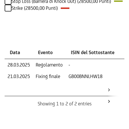
Stop Loss (Barriera di Knock Out) (28500,00 Punti)
Strike (28500,00 Punti)
Eventi
Data
Evento
ISIN del Sottostante
V
28.03.2025
Regolamento
-
Ri
21.03.2025
Fixing finale
GB00BNNLHW18
Val
Dat
Os
Showing 1 to 2 of 2 entries
Informazioni sul rimborso