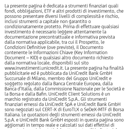
La presente pagina è dedicata a strumenti finanziari quali
fondi, obbligazioni, ETF e altri prodotti di investimento, che
possono presentare diversi livelli di complessità e rischio,
inclusi strumenti a capitale non garantito o
condizionatamente protetto. Prima di effettuare qualsiasi
investimento è necessario leggere attentamente la
documentazione precontrattuale e informativa prevista
dalla normativa applicabile, tra cui il Prospetto, le
Condizioni Definitive (ove previste), il Documento
contenente le Informazioni Chiave (Key Information
Document – KID) e qualsiasi altro documento richiesto
dalla normativa locale, disponibili sul sito
www.investimenti.unicredit.it. La presente pagina ha finalità
pubblicitarie ed è pubblicata da UniCredit Bank GmbH
Succursale di Milano, membro del Gruppo UniCredit e
soggetto regolato dalla Banca Centrale Europea, dalla
Banca d’Italia, dalla Commissione Nazionale per le Società e
la Borsa e dalla Bafin. UniCredit Client Solutions è un
marchio registrato da UniCredit S.p.A.. Gli strumenti
finanziari emessi da UniCredit SpA e UniCredit Bank GmbH
sono negoziati sul CERT-X di EuroTLX o SeDeX-MTF di Borsa
Italiana. Le quotazioni degli strumenti emessi da UniCredit
S.p.A. e UniCredit Bank GmbH esposti in questa pagina sono
aggiornati in tempo reale e calcolati sui dati effettivi di