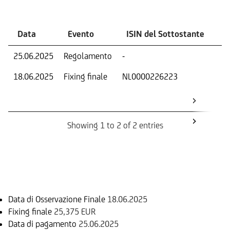
Data
Evento
ISIN del Sottostante
V
25.06.2025
Regolamento
-
Ri
18.06.2025
Fixing finale
NL0000226223
Val
Dat
Os
Showing 1 to 2 of 2 entries
Informazioni sul rimborso
Data di Osservazione Finale
18.06.2025
Fixing finale
25,375 EUR
Data di pagamento
25.06.2025