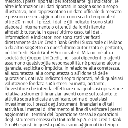
mercato. I prezzi riportati del sottostante, gli indicatori, le
altre informazioni e i dati riportati in pagina sono a scopo
illustrativo, non rappresentano un dato ufficiale di mercato
e possono essere aggiornati con uno scarto temporale di
oltre 20 minuti. I prezzi, i dati e gli indicatori sono stati
elaborati internamente o ottenuti da fonti ritenute
affidabili; tuttavia, in quest’ultimo caso, tali dati,
informazioni e indicatori non sono stati verificati
direttamente da UniCredit Bank GmbH Succursale di Milano
o da altro soggetto da quest’ultimo autorizzato e, pertanto,
né UniCredit Bank GmbH Succursale di Milano, né altra
società del gruppo UniCredit, né i suoi dipendenti o agenti
assumono qualsivoglia responsabilità, né prestano alcuna
garanzia, esplicita o implicita, in relazione alla correttezza,
all’accuratezza, alla completezza o all’idoneità delle
quotazioni, dati e/o indicatori sopra riportati, né di qualsiasi
valutazione fondata sugli stessi. Si invita, pertanto,
l’investitore che intenda effettuare una qualsiasi operazione
relativa a strumenti finanziari aventi come sottostante le
attività sopra indicate a verificare, prima di qualsiasi
investimento, i prezzi degli strumenti finanziari e di tali
attività sui mercati di riferimento al fine di verificare i prezzi
aggiornati e i termini dell’operazione stessa.Le quotazioni
degli strumenti emessi da UniCredit S.p.A. e UniCredit Bank
GmbH esposti in questa pagina sono aggiornati in tempo