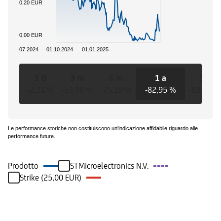
0,20 EUR
0,00 EUR
01.07.2024
01.10.2024
01.01.2025
1 D
3 m
6 m
1 a
3 a
-2,21 %
-53,98 %
-75,19 %
-82,95 %
-82,95 %
Le performance storiche non costituiscono un'indicazione affidabile riguardo alle
performance future.
Prodotto
STMicroelectronics N.V.
Strike (25,00 EUR)
Eventi