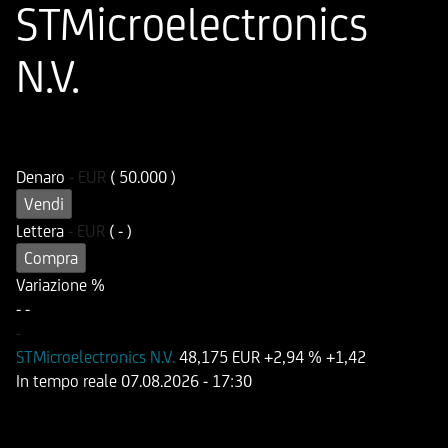
STMicroelectronics
N.V.
ISIN
Codice di Negoziazione
DE000HD8U7X8
UD8U7X
Denaro
-
EUR
( 50.000 )
Vendi
Lettera
-
EUR
( - )
Compra
Variazione %
-
-
-
STMicroelectronics N.V.
48,175 EUR
+2,94 %
+1,42
In tempo reale
07.08.2026
- 17:30