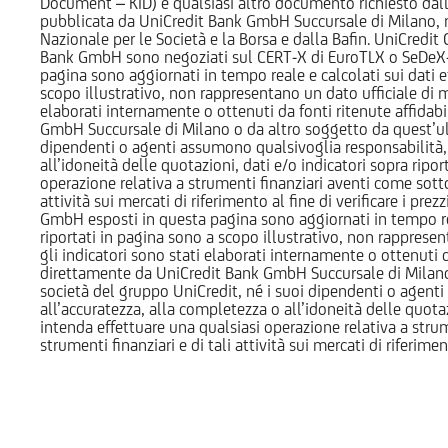
Document – KID) e qualsiasi altro documento richiesto dalla 
pubblicata da UniCredit Bank GmbH Succursale di Milano, 
Nazionale per le Società e la Borsa e dalla Bafin. UniCredit
Bank GmbH sono negoziati sul CERT-X di EuroTLX o SeDeX-MT
pagina sono aggiornati in tempo reale e calcolati sui dati effe
scopo illustrativo, non rappresentano un dato ufficiale di m
elaborati internamente o ottenuti da fonti ritenute affidabil
GmbH Succursale di Milano o da altro soggetto da quest’ult
dipendenti o agenti assumono qualsivoglia responsabilità, né
all’idoneità delle quotazioni, dati e/o indicatori sopra ripor
operazione relativa a strumenti finanziari aventi come sottost
attività sui mercati di riferimento al fine di verificare i pr
GmbH esposti in questa pagina sono aggiornati in tempo reale e
riportati in pagina sono a scopo illustrativo, non rappresen
gli indicatori sono stati elaborati internamente o ottenuti da
direttamente da UniCredit Bank GmbH Succursale di Milano 
società del gruppo UniCredit, né i suoi dipendenti o agenti 
all’accuratezza, alla completezza o all’idoneità delle quotazi
intenda effettuare una qualsiasi operazione relativa a strume
strumenti finanziari e di tali attività sui mercati di riferimen