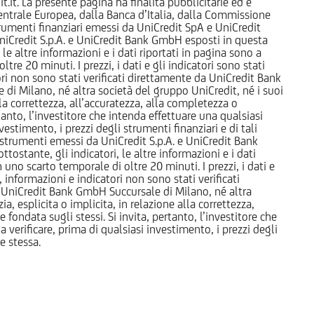
it. La presente pagina ha finalità pubblicitarie ed è
trale Europea, dalla Banca d’Italia, dalla Commissione
strumenti finanziari emessi da UniCredit SpA e UniCredit
iCredit S.p.A. e UniCredit Bank GmbH esposti in questa
 le altre informazioni e i dati riportati in pagina sono a
e 20 minuti. I prezzi, i dati e gli indicatori sono stati
tori non sono stati verificati direttamente da UniCredit Bank
i Milano, né altra società del gruppo UniCredit, né i suoi
a correttezza, all’accuratezza, alla completezza o
rtanto, l’investitore che intenda effettuare una qualsiasi
estimento, i prezzi degli strumenti finanziari e di tali
li strumenti emessi da UniCredit S.p.A. e UniCredit Bank
tostante, gli indicatori, le altre informazioni e i dati
uno scarto temporale di oltre 20 minuti. I prezzi, i dati e
, informazioni e indicatori non sono stati verificati
 UniCredit Bank GmbH Succursale di Milano, né altra
 esplicita o implicita, in relazione alla correttezza,
 fondata sugli stessi. Si invita, pertanto, l’investitore che
 verificare, prima di qualsiasi investimento, i prezzi degli
ne stessa.