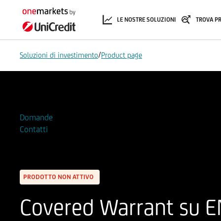
LE NOSTRE SOLUZIONI
TROVA P
/
Soluzioni di investimento
Product page
Aggiungi alla Watchlist
Domande
Contatti
PRODOTTO NON ATTIVO
Covered Warrant su EN