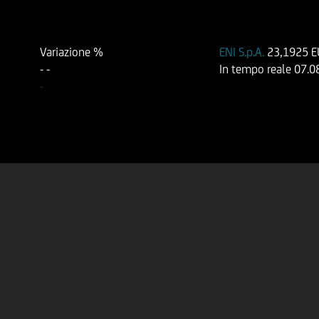
Variazione %
ENI S.p.A.
23,1925 
-
-
In tempo reale
07.0
-