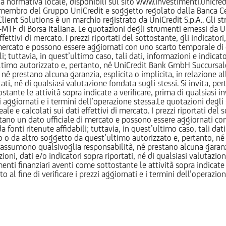
normativa locale, disponibili sul sito www.investimenti.unicredit.
membro del Gruppo UniCredit e soggetto regolato dalla Banca Cen
 Client Solutions è un marchio registrato da UniCredit S.p.A.. Gli 
F di Borsa Italiana. Le quotazioni degli strumenti emessi da Un
ttivi di mercato. I prezzi riportati del sottostante, gli indicatori,
ercato e possono essere aggiornati con uno scarto temporale di oltr
i; tuttavia, in quest’ultimo caso, tali dati, informazioni e indica
imo autorizzato e, pertanto, né UniCredit Bank GmbH Succursale d
 prestano alcuna garanzia, esplicita o implicita, in relazione all
tati, né di qualsiasi valutazione fondata sugli stessi. Si invita, pe
ante le attività sopra indicate a verificare, prima di qualsiasi inv
ezzi aggiornati e i termini dell’operazione stessa.Le quotazioni deg
 calcolati sui dati effettivi di mercato. I prezzi riportati del sot
tano un dato ufficiale di mercato e possono essere aggiornati con 
 fonti ritenute affidabili; tuttavia, in quest’ultimo caso, tali dati
o da altro soggetto da quest’ultimo autorizzato e, pertanto, né
assumono qualsivoglia responsabilità, né prestano alcuna garanzia,
oni, dati e/o indicatori sopra riportati, né di qualsiasi valutazione
nti finanziari aventi come sottostante le attività sopra indicate a
to al fine di verificare i prezzi aggiornati e i termini dell’operazio