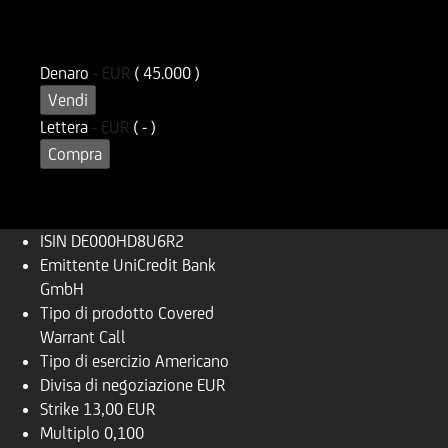
ISIN
Codice di Negoziazione
DE000HD8U6R2
UD8U6R
Denaro
-
EUR
( 45.000 )
Vendi
Lettera
-
EUR
( - )
Compra
ISIN
DE000HD8U6R2
Emittente
UniCredit Bank
GmbH
Tipo di prodotto
Covered
Warrant Call
Tipo di esercizio
Americano
Divisa di negoziazione
EUR
Strike
13,00 EUR
Multiplo
0,100