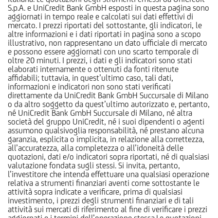
S.p.A. e UniCredit Bank GmbH esposti in questa pagina sono
aggiornati in tempo reale e calcolati sui dati effettivi di
mercato. I prezzi riportati del sottostante, gli indicatori, le
altre informazioni e i dati riportati in pagina sono a scopo
illustrativo, non rappresentano un dato ufficiale di mercato
e possono essere aggiornati con uno scarto temporale di
oltre 20 minuti. I prezzi, i dati e gli indicatori sono stati
elaborati internamente o ottenuti da fonti ritenute
affidabili; tuttavia, in quest’ultimo caso, tali dati,
informazioni e indicatori non sono stati verificati
direttamente da UniCredit Bank GmbH Succursale di Milano
o da altro soggetto da quest’ultimo autorizzato e, pertanto,
né UniCredit Bank GmbH Succursale di Milano, né altra
società del gruppo UniCredit, né i suoi dipendenti o agenti
assumono qualsivoglia responsabilità, né prestano alcuna
garanzia, esplicita o implicita, in relazione alla correttezza,
all’accuratezza, alla completezza o all’idoneità delle
quotazioni, dati e/o indicatori sopra riportati, né di qualsiasi
valutazione fondata sugli stessi. Si invita, pertanto,
l’investitore che intenda effettuare una qualsiasi operazione
relativa a strumenti finanziari aventi come sottostante le
attività sopra indicate a verificare, prima di qualsiasi
investimento, i prezzi degli strumenti finanziari e di tali
attività sui mercati di riferimento al fine di verificare i prezzi
aggiornati e i termini dell’operazione stessa.Le quotazioni