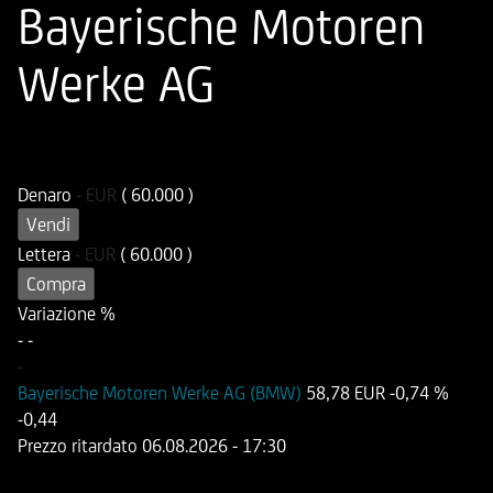
Bayerische Motoren
Werke AG
ISIN
Codice di Negoziazione
DE000HD8U6H3
UD8U6H
Denaro
-
EUR
( 60.000 )
Vendi
Lettera
-
EUR
( 60.000 )
Compra
Variazione %
-
-
-
Bayerische Motoren Werke AG (BMW)
58,78 EUR
-0,74 %
-0,44
Prezzo ritardato
06.08.2026
- 17:30