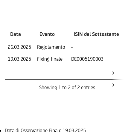
Eventi
Data
Evento
ISIN del Sottostante
V
26.03.2025
Regolamento
-
Ri
19.03.2025
Fixing finale
DE0005190003
Val
Dat
Os
Showing 1 to 2 of 2 entries
Informazioni sul rimborso
Data di Osservazione Finale
19.03.2025