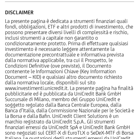
DISCLAIMER
La presente pagina è dedicata a strumenti finanziari quali
fondi, obbligazioni, ETF e altri prodotti di investimento, che
possono presentare diversi livelli di complessità e rischio,
inclusi strumenti a capitale non garantito o
condizionatamente protetto. Prima di effettuare qualsiasi
investimento è necessario leggere attentamente la
documentazione precontrattuale e informativa prevista
dalla normativa applicabile, tra cui il Prospetto, le
Condizioni Definitive (ove previste), il Documento
contenente le Informazioni Chiave (Key Information
Document – KID) e qualsiasi altro documento richiesto
dalla normativa locale, disponibili sul sito
www.investimenti.unicredit.it. La presente pagina ha finalità
pubblicitarie ed è pubblicata da UniCredit Bank GmbH
Succursale di Milano, membro del Gruppo UniCredit e
soggetto regolato dalla Banca Centrale Europea, dalla
Banca d’Italia, dalla Commissione Nazionale per le Società e
la Borsa e dalla Bafin. UniCredit Client Solutions è un
marchio registrato da UniCredit S.p.A.. Gli strumenti
finanziari emessi da UniCredit SpA e UniCredit Bank GmbH
sono negoziati sul CERT-X di EuroTLX o SeDeX-MTF di Borsa
Italiana. Le quotazioni degli strumenti emessi da UniCredit