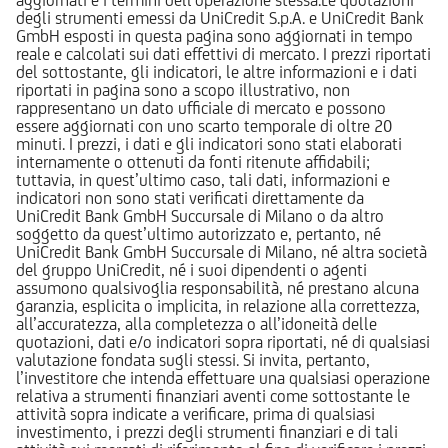
degli strumenti emessi da UniCredit S.p.A. e UniCredit Bank
GmbH esposti in questa pagina sono aggiornati in tempo
reale e calcolati sui dati effettivi di mercato. I prezzi riportati
del sottostante, gli indicatori, le altre informazioni e i dati
riportati in pagina sono a scopo illustrativo, non
rappresentano un dato ufficiale di mercato e possono
essere aggiornati con uno scarto temporale di oltre 20
minuti. I prezzi, i dati e gli indicatori sono stati elaborati
internamente o ottenuti da fonti ritenute affidabili;
tuttavia, in quest’ultimo caso, tali dati, informazioni e
indicatori non sono stati verificati direttamente da
UniCredit Bank GmbH Succursale di Milano o da altro
soggetto da quest’ultimo autorizzato e, pertanto, né
UniCredit Bank GmbH Succursale di Milano, né altra società
del gruppo UniCredit, né i suoi dipendenti o agenti
assumono qualsivoglia responsabilità, né prestano alcuna
garanzia, esplicita o implicita, in relazione alla correttezza,
all’accuratezza, alla completezza o all’idoneità delle
quotazioni, dati e/o indicatori sopra riportati, né di qualsiasi
valutazione fondata sugli stessi. Si invita, pertanto,
l’investitore che intenda effettuare una qualsiasi operazione
relativa a strumenti finanziari aventi come sottostante le
attività sopra indicate a verificare, prima di qualsiasi
investimento, i prezzi degli strumenti finanziari e di tali