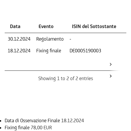
Eventi
Data
Evento
ISIN del Sottostante
V
30.12.2024
Regolamento
-
Ri
18.12.2024
Fixing finale
DE0005190003
Val
Dat
Os
Showing 1 to 2 of 2 entries
Informazioni sul rimborso
Data di Osservazione Finale
18.12.2024
Fixing finale
78,00 EUR