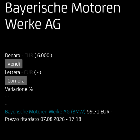
Bayerische Motoren
Werke AG
ISIN
Codice di Negoziazione
DE000HD8U6B6
UD8U6B
Denaro
-
EUR
( 6.000 )
Vendi
Lettera
-
EUR
( - )
Compra
Variazione %
-
-
-
Bayerische Motoren Werke AG (BMW)
59,71 EUR
-
Prezzo ritardato
07.08.2026
- 17:18