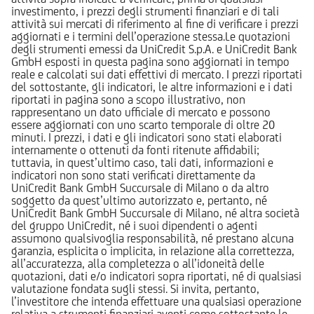
investimento, i prezzi degli strumenti finanziari e di tali
attività sui mercati di riferimento al fine di verificare i prezzi
aggiornati e i termini dell’operazione stessa.Le quotazioni
degli strumenti emessi da UniCredit S.p.A. e UniCredit Bank
GmbH esposti in questa pagina sono aggiornati in tempo
reale e calcolati sui dati effettivi di mercato. I prezzi riportati
del sottostante, gli indicatori, le altre informazioni e i dati
riportati in pagina sono a scopo illustrativo, non
rappresentano un dato ufficiale di mercato e possono
essere aggiornati con uno scarto temporale di oltre 20
minuti. I prezzi, i dati e gli indicatori sono stati elaborati
internamente o ottenuti da fonti ritenute affidabili;
tuttavia, in quest’ultimo caso, tali dati, informazioni e
indicatori non sono stati verificati direttamente da
UniCredit Bank GmbH Succursale di Milano o da altro
soggetto da quest’ultimo autorizzato e, pertanto, né
UniCredit Bank GmbH Succursale di Milano, né altra società
del gruppo UniCredit, né i suoi dipendenti o agenti
assumono qualsivoglia responsabilità, né prestano alcuna
garanzia, esplicita o implicita, in relazione alla correttezza,
all’accuratezza, alla completezza o all’idoneità delle
quotazioni, dati e/o indicatori sopra riportati, né di qualsiasi
valutazione fondata sugli stessi. Si invita, pertanto,
l’investitore che intenda effettuare una qualsiasi operazione
relativa a strumenti finanziari aventi come sottostante le