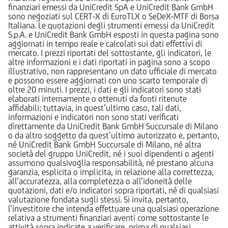
finanziari emessi da UniCredit SpA e UniCredit Bank GmbH
sono negoziati sul CERT-X di EuroTLX o SeDeX-MTF di Borsa
Italiana. Le quotazioni degli strumenti emessi da UniCredit
S.p.A. e UniCredit Bank GmbH esposti in questa pagina sono
aggiornati in tempo reale e calcolati sui dati effettivi di
mercato. I prezzi riportati del sottostante, gli indicatori, le
altre informazioni e i dati riportati in pagina sono a scopo
illustrativo, non rappresentano un dato ufficiale di mercato
e possono essere aggiornati con uno scarto temporale di
oltre 20 minuti. I prezzi, i dati e gli indicatori sono stati
elaborati internamente o ottenuti da fonti ritenute
affidabili; tuttavia, in quest’ultimo caso, tali dati,
informazioni e indicatori non sono stati verificati
direttamente da UniCredit Bank GmbH Succursale di Milano
o da altro soggetto da quest’ultimo autorizzato e, pertanto,
né UniCredit Bank GmbH Succursale di Milano, né altra
società del gruppo UniCredit, né i suoi dipendenti o agenti
assumono qualsivoglia responsabilità, né prestano alcuna
garanzia, esplicita o implicita, in relazione alla correttezza,
all’accuratezza, alla completezza o all’idoneità delle
quotazioni, dati e/o indicatori sopra riportati, né di qualsiasi
valutazione fondata sugli stessi. Si invita, pertanto,
l’investitore che intenda effettuare una qualsiasi operazione
relativa a strumenti finanziari aventi come sottostante le
attività sopra indicate a verificare, prima di qualsiasi