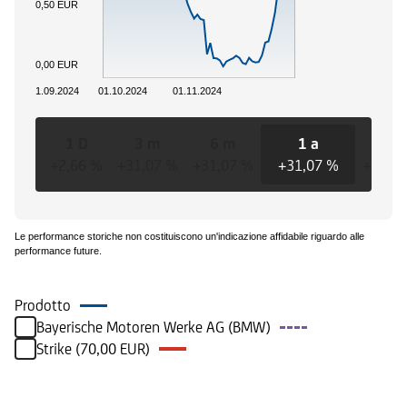
0,50 EUR
0,00 EUR
01.09.2024
01.10.2024
01.11.2024
1 D
3 m
6 m
1 a
3 a
+2,66 %
+31,07 %
+31,07 %
+31,07 %
+31,0
Le performance storiche non costituiscono un'indicazione affidabile riguardo alle
performance future.
Prodotto
Bayerische Motoren Werke AG (BMW)
Strike (70,00 EUR)