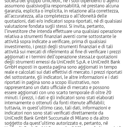
società del gruppo UniCredit, né i suoi dipendenti o agenti
assumono qualsivoglia responsabilità, né prestano alcuna
garanzia, esplicita o implicita, in relazione alla correttezza,
all’accuratezza, alla completezza o all’idoneità delle
quotazioni, dati e/o indicatori sopra riportati, né di qualsiasi
valutazione fondata sugli stessi. Si invita, pertanto,
l’investitore che intenda effettuare una qualsiasi operazione
relativa a strumenti finanziari aventi come sottostante le
attività sopra indicate a verificare, prima di qualsiasi
investimento, i prezzi degli strumenti finanziari e di tali
attività sui mercati di riferimento al fine di verificare i prezzi
aggiornati e i termini dell’operazione stessa.Le quotazioni
degli strumenti emessi da UniCredit S.p.A. e UniCredit Bank
GmbH esposti in questa pagina sono aggiornati in tempo
reale e calcolati sui dati effettivi di mercato. I prezzi riportati
del sottostante, gli indicatori, le altre informazioni e i dati
riportati in pagina sono a scopo illustrativo, non
rappresentano un dato ufficiale di mercato e possono
essere aggiornati con uno scarto temporale di oltre 20
minuti. I prezzi, i dati e gli indicatori sono stati elaborati
internamente o ottenuti da fonti ritenute affidabili;
tuttavia, in quest’ultimo caso, tali dati, informazioni e
indicatori non sono stati verificati direttamente da
UniCredit Bank GmbH Succursale di Milano o da altro
soggetto da quest’ultimo autorizzato e, pertanto, né