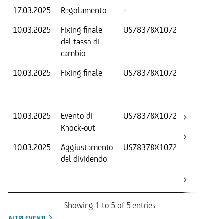
17.03.2025
Regolamento
-
10.03.2025
Fixing finale
US78378X1072
T
del tasso di
cambio
10.03.2025
Fixing finale
US78378X1072
V
D
O
10.03.2025
Evento di
US78378X1072
-
Knock-out
10.03.2025
Aggiustamento
US78378X1072
S
del dividendo
S
(
K
Showing 1 to 5 of 5 entries
ALTRI EVENTI