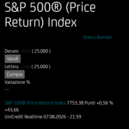
S&P 500® (Price
Return) Index
ISIN
Codice di Negoziazione
Status Barriere
DE000HD8QYP4
UD8QYP
Denaro
-
EUR
( 25.000 )
Vendi
Lettera
-
EUR
( 25.000 )
Compra
Variazione %
-
-
-
S&P 500® (Price Return) Index
7753,38 Punti
+0,56 %
+43,66
UniCredit Realtime
07.08.2026
- 21:59