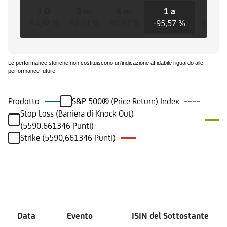
1 D
3 m
6 m
1 a
3 a
-94,32 %
-98,11 %
-95,57 %
-95,57 %
-95,57 
Le performance storiche non costituiscono un'indicazione affidabile riguardo alle
performance future.
Prodotto
S&P 500® (Price Return) Index
Stop Loss (Barriera di Knock Out)
(5590,661346 Punti)
Strike (5590,661346 Punti)
Eventi
Data
Evento
ISIN del Sottostante