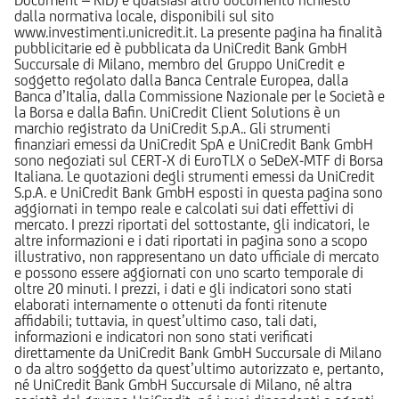
dalla normativa locale, disponibili sul sito
www.investimenti.unicredit.it. La presente pagina ha finalità
pubblicitarie ed è pubblicata da UniCredit Bank GmbH
Succursale di Milano, membro del Gruppo UniCredit e
soggetto regolato dalla Banca Centrale Europea, dalla
Banca d’Italia, dalla Commissione Nazionale per le Società e
la Borsa e dalla Bafin. UniCredit Client Solutions è un
marchio registrato da UniCredit S.p.A.. Gli strumenti
finanziari emessi da UniCredit SpA e UniCredit Bank GmbH
sono negoziati sul CERT-X di EuroTLX o SeDeX-MTF di Borsa
Italiana. Le quotazioni degli strumenti emessi da UniCredit
S.p.A. e UniCredit Bank GmbH esposti in questa pagina sono
aggiornati in tempo reale e calcolati sui dati effettivi di
mercato. I prezzi riportati del sottostante, gli indicatori, le
altre informazioni e i dati riportati in pagina sono a scopo
illustrativo, non rappresentano un dato ufficiale di mercato
e possono essere aggiornati con uno scarto temporale di
oltre 20 minuti. I prezzi, i dati e gli indicatori sono stati
elaborati internamente o ottenuti da fonti ritenute
affidabili; tuttavia, in quest’ultimo caso, tali dati,
informazioni e indicatori non sono stati verificati
direttamente da UniCredit Bank GmbH Succursale di Milano
o da altro soggetto da quest’ultimo autorizzato e, pertanto,
né UniCredit Bank GmbH Succursale di Milano, né altra