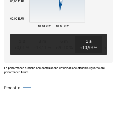
80,00 EUR
60,00 EUR
01.01.2025
01.05.2025
1 D
3 m
6 m
1 a
3 a
+0,01 %
+13,11 %
+20,10 %
+10,99 %
+17,1
Le performance storiche non costituiscono un'indicazione affidabile riguardo alle
performance future.
Prodotto
Eventi