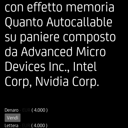
con effetto memoria
Quanto Autocallable
su paniere composto
da Advanced Micro
Devices Inc., Intel
Corp, Nvidia Corp.
ISIN
Codice di Negoziazione
DE000HD7RLD7
UD7RLD
Denaro
-
EUR
( 4.000 )
Vendi
Lettera
-
EUR
( 4.000 )