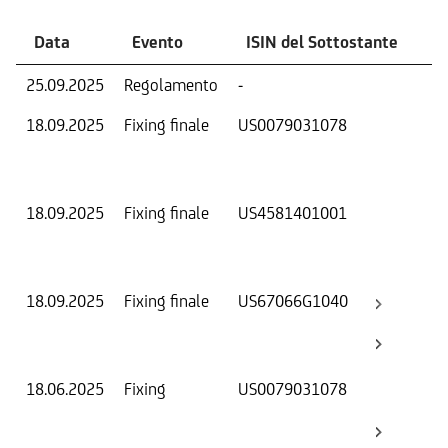
Data
Evento
ISIN del Sottostante
V
25.09.2025
Regolamento
-
Ri
18.09.2025
Fixing finale
US0079031078
Val
Dat
Os
18.09.2025
Fixing finale
US4581401001
Val
Dat
Os
18.09.2025
Fixing finale
US67066G1040
Val
Dat
Os
18.06.2025
Fixing
US0079031078
Val
Dat
Os