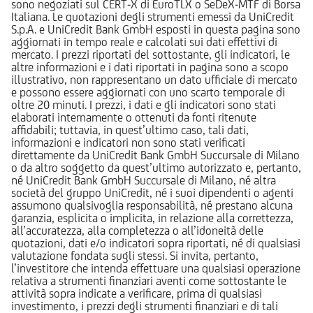
sono negoziati sul CERT-X di EuroTLX o SeDeX-MTF di Borsa
Italiana. Le quotazioni degli strumenti emessi da UniCredit
S.p.A. e UniCredit Bank GmbH esposti in questa pagina sono
aggiornati in tempo reale e calcolati sui dati effettivi di
mercato. I prezzi riportati del sottostante, gli indicatori, le
altre informazioni e i dati riportati in pagina sono a scopo
illustrativo, non rappresentano un dato ufficiale di mercato
e possono essere aggiornati con uno scarto temporale di
oltre 20 minuti. I prezzi, i dati e gli indicatori sono stati
elaborati internamente o ottenuti da fonti ritenute
affidabili; tuttavia, in quest’ultimo caso, tali dati,
informazioni e indicatori non sono stati verificati
direttamente da UniCredit Bank GmbH Succursale di Milano
o da altro soggetto da quest’ultimo autorizzato e, pertanto,
né UniCredit Bank GmbH Succursale di Milano, né altra
società del gruppo UniCredit, né i suoi dipendenti o agenti
assumono qualsivoglia responsabilità, né prestano alcuna
garanzia, esplicita o implicita, in relazione alla correttezza,
all’accuratezza, alla completezza o all’idoneità delle
quotazioni, dati e/o indicatori sopra riportati, né di qualsiasi
valutazione fondata sugli stessi. Si invita, pertanto,
l’investitore che intenda effettuare una qualsiasi operazione
relativa a strumenti finanziari aventi come sottostante le
attività sopra indicate a verificare, prima di qualsiasi
investimento, i prezzi degli strumenti finanziari e di tali