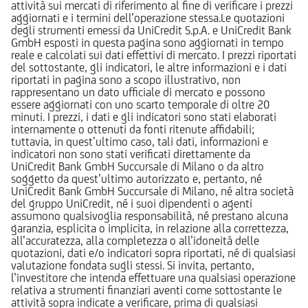
attività sui mercati di riferimento al fine di verificare i prezzi
aggiornati e i termini dell’operazione stessa.Le quotazioni
degli strumenti emessi da UniCredit S.p.A. e UniCredit Bank
GmbH esposti in questa pagina sono aggiornati in tempo
reale e calcolati sui dati effettivi di mercato. I prezzi riportati
del sottostante, gli indicatori, le altre informazioni e i dati
riportati in pagina sono a scopo illustrativo, non
rappresentano un dato ufficiale di mercato e possono
essere aggiornati con uno scarto temporale di oltre 20
minuti. I prezzi, i dati e gli indicatori sono stati elaborati
internamente o ottenuti da fonti ritenute affidabili;
tuttavia, in quest’ultimo caso, tali dati, informazioni e
indicatori non sono stati verificati direttamente da
UniCredit Bank GmbH Succursale di Milano o da altro
soggetto da quest’ultimo autorizzato e, pertanto, né
UniCredit Bank GmbH Succursale di Milano, né altra società
del gruppo UniCredit, né i suoi dipendenti o agenti
assumono qualsivoglia responsabilità, né prestano alcuna
garanzia, esplicita o implicita, in relazione alla correttezza,
all’accuratezza, alla completezza o all’idoneità delle
quotazioni, dati e/o indicatori sopra riportati, né di qualsiasi
valutazione fondata sugli stessi. Si invita, pertanto,
l’investitore che intenda effettuare una qualsiasi operazione
relativa a strumenti finanziari aventi come sottostante le
attività sopra indicate a verificare, prima di qualsiasi