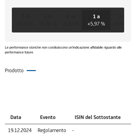
1 D
3 m
6 m
1 a
3 a
+0,03 %
+0,06 %
+5,97 %
+5,97 %
+5,97 %
Le performance storiche non costituiscono un'indicazione affidabile riguardo alle
performance future.
Prodotto
Eventi
Data
Evento
ISIN del Sottostante
V
19.12.2024
Regolamento
-
Ri