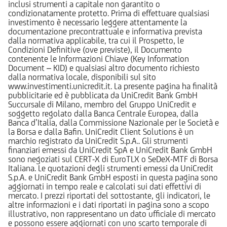
inclusi strumenti a capitale non garantito o
condizionatamente protetto. Prima di effettuare qualsiasi
investimento è necessario leggere attentamente la
documentazione precontrattuale e informativa prevista
dalla normativa applicabile, tra cui il Prospetto, le
Condizioni Definitive (ove previste), il Documento
contenente le Informazioni Chiave (Key Information
Document – KID) e qualsiasi altro documento richiesto
dalla normativa locale, disponibili sul sito
www.investimenti.unicredit.it. La presente pagina ha finalità
pubblicitarie ed è pubblicata da UniCredit Bank GmbH
Succursale di Milano, membro del Gruppo UniCredit e
soggetto regolato dalla Banca Centrale Europea, dalla
Banca d’Italia, dalla Commissione Nazionale per le Società e
la Borsa e dalla Bafin. UniCredit Client Solutions è un
marchio registrato da UniCredit S.p.A.. Gli strumenti
finanziari emessi da UniCredit SpA e UniCredit Bank GmbH
sono negoziati sul CERT-X di EuroTLX o SeDeX-MTF di Borsa
Italiana. Le quotazioni degli strumenti emessi da UniCredit
S.p.A. e UniCredit Bank GmbH esposti in questa pagina sono
aggiornati in tempo reale e calcolati sui dati effettivi di
mercato. I prezzi riportati del sottostante, gli indicatori, le
altre informazioni e i dati riportati in pagina sono a scopo
illustrativo, non rappresentano un dato ufficiale di mercato
e possono essere aggiornati con uno scarto temporale di