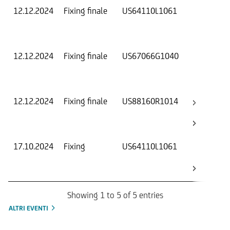
12.12.2024
Fixing finale
US64110L1061
Val
Dat
Os
12.12.2024
Fixing finale
US67066G1040
Val
Dat
Os
12.12.2024
Fixing finale
US88160R1014
Val
Dat
Os
17.10.2024
Fixing
US64110L1061
Val
Dat
Os
Showing 1 to 5 of 5 entries
ALTRI EVENTI