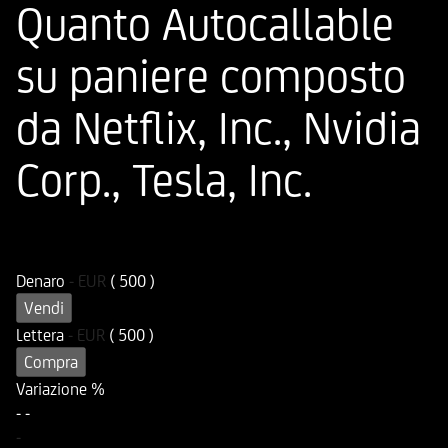
Quanto Autocallable
su paniere composto
da Netflix, Inc., Nvidia
Corp., Tesla, Inc.
ISIN
Codice di Negoziazione
DE000HD7G704
UD7G70
Denaro
-
EUR
( 500 )
Vendi
Lettera
-
EUR
( 500 )
Compra
Variazione %
-
-
-