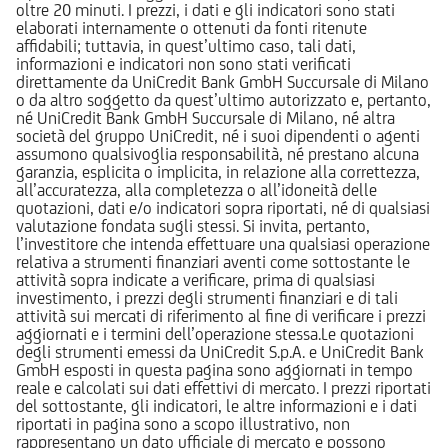
oltre 20 minuti. I prezzi, i dati e gli indicatori sono stati
elaborati internamente o ottenuti da fonti ritenute
affidabili; tuttavia, in quest’ultimo caso, tali dati,
informazioni e indicatori non sono stati verificati
direttamente da UniCredit Bank GmbH Succursale di Milano
o da altro soggetto da quest’ultimo autorizzato e, pertanto,
né UniCredit Bank GmbH Succursale di Milano, né altra
società del gruppo UniCredit, né i suoi dipendenti o agenti
assumono qualsivoglia responsabilità, né prestano alcuna
garanzia, esplicita o implicita, in relazione alla correttezza,
all’accuratezza, alla completezza o all’idoneità delle
quotazioni, dati e/o indicatori sopra riportati, né di qualsiasi
valutazione fondata sugli stessi. Si invita, pertanto,
l’investitore che intenda effettuare una qualsiasi operazione
relativa a strumenti finanziari aventi come sottostante le
attività sopra indicate a verificare, prima di qualsiasi
investimento, i prezzi degli strumenti finanziari e di tali
attività sui mercati di riferimento al fine di verificare i prezzi
aggiornati e i termini dell’operazione stessa.Le quotazioni
degli strumenti emessi da UniCredit S.p.A. e UniCredit Bank
GmbH esposti in questa pagina sono aggiornati in tempo
reale e calcolati sui dati effettivi di mercato. I prezzi riportati
del sottostante, gli indicatori, le altre informazioni e i dati
riportati in pagina sono a scopo illustrativo, non
rappresentano un dato ufficiale di mercato e possono