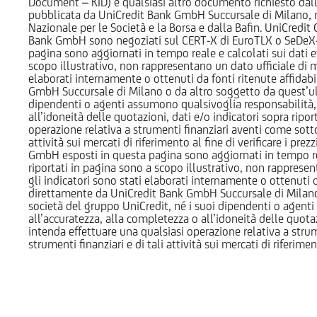
Document – KID) e qualsiasi altro documento richiesto dalla 
pubblicata da UniCredit Bank GmbH Succursale di Milano, 
Nazionale per le Società e la Borsa e dalla Bafin. UniCredit
Bank GmbH sono negoziati sul CERT-X di EuroTLX o SeDeX-MT
pagina sono aggiornati in tempo reale e calcolati sui dati effe
scopo illustrativo, non rappresentano un dato ufficiale di m
elaborati internamente o ottenuti da fonti ritenute affidabil
GmbH Succursale di Milano o da altro soggetto da quest’ult
dipendenti o agenti assumono qualsivoglia responsabilità, né
all’idoneità delle quotazioni, dati e/o indicatori sopra ripor
operazione relativa a strumenti finanziari aventi come sottost
attività sui mercati di riferimento al fine di verificare i pr
GmbH esposti in questa pagina sono aggiornati in tempo reale e
riportati in pagina sono a scopo illustrativo, non rappresen
gli indicatori sono stati elaborati internamente o ottenuti da
direttamente da UniCredit Bank GmbH Succursale di Milano 
società del gruppo UniCredit, né i suoi dipendenti o agenti 
all’accuratezza, alla completezza o all’idoneità delle quotazi
intenda effettuare una qualsiasi operazione relativa a strume
strumenti finanziari e di tali attività sui mercati di riferimen