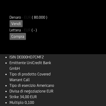
ISIN
Codice di Negoziazione
DE000HD7CMF2
UD7CMF
Denaro
-
EUR
( 80.000 )
Vendi
Lettera
-
EUR
( - )
Compra
ISIN
DE000HD7CMF2
Emittente
UniCredit Bank
GmbH
Tipo di prodotto
Covered
Warrant Call
Tipo di esercizio
Americano
Divisa di negoziazione
EUR
Strike
34,00 EUR
Multiplo
0,100