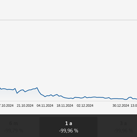
7.10.2024
21.10.2024
04.11.2024
18.11.2024
02.12.2024
30.12.2024
13.
6 m
1 a
3 a
-99,79 %
-99,96 %
-99,96 %