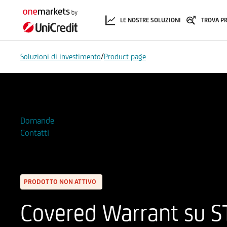
LE NOSTRE SOLUZIONI
TROVA P
/
Soluzioni di investimento
Product page
Aggiungi alla Watchlist
Domande
Contatti
PRODOTTO NON ATTIVO
Covered Warrant su ST