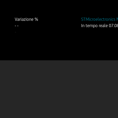
Variazione %
STMicroelectronics 
-
-
In tempo reale
07.0
-