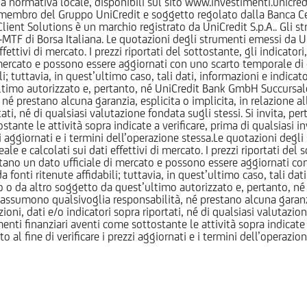
normativa locale, disponibili sul sito www.investimenti.unicredit.
membro del Gruppo UniCredit e soggetto regolato dalla Banca Cen
 Client Solutions è un marchio registrato da UniCredit S.p.A.. Gli 
F di Borsa Italiana. Le quotazioni degli strumenti emessi da Un
ttivi di mercato. I prezzi riportati del sottostante, gli indicatori,
ercato e possono essere aggiornati con uno scarto temporale di oltr
i; tuttavia, in quest’ultimo caso, tali dati, informazioni e indica
imo autorizzato e, pertanto, né UniCredit Bank GmbH Succursale d
 prestano alcuna garanzia, esplicita o implicita, in relazione all
tati, né di qualsiasi valutazione fondata sugli stessi. Si invita, pe
ante le attività sopra indicate a verificare, prima di qualsiasi inv
ezzi aggiornati e i termini dell’operazione stessa.Le quotazioni deg
 calcolati sui dati effettivi di mercato. I prezzi riportati del sot
tano un dato ufficiale di mercato e possono essere aggiornati con 
 fonti ritenute affidabili; tuttavia, in quest’ultimo caso, tali dati
o da altro soggetto da quest’ultimo autorizzato e, pertanto, né
assumono qualsivoglia responsabilità, né prestano alcuna garanzia,
oni, dati e/o indicatori sopra riportati, né di qualsiasi valutazione
nti finanziari aventi come sottostante le attività sopra indicate a
to al fine di verificare i prezzi aggiornati e i termini dell’operazio