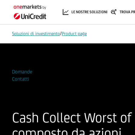
LE NOSTRE SOLUZIONI
TROVA P
/
Soluzioni di investimento
Product page
Aggiungi alla Watchlist
Domande
Contatti
Cash Collect Worst of
composto da azioni