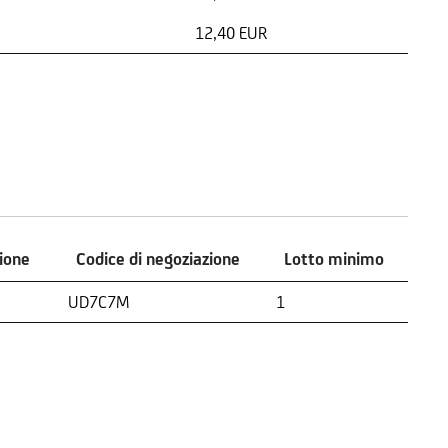
12,40 EUR
zione
Codice di negoziazione
Lotto minimo
zione
Codice di negoziazione
Lotto minimo
UD7C7M
1