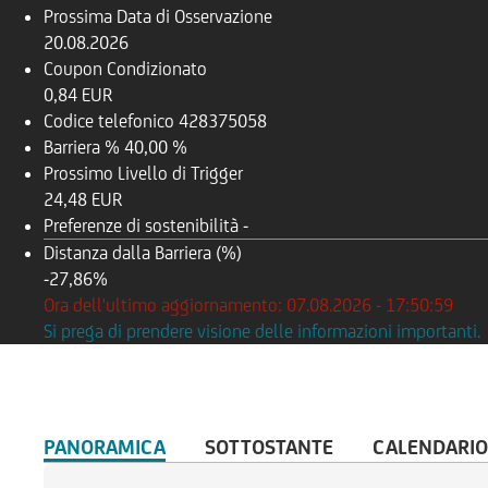
Prossima Data di Osservazione
20.08.2026
Coupon Condizionato
0,84 EUR
Codice telefonico
428375058
Barriera %
40,00 %
Prossimo Livello di Trigger
24,48 EUR
Preferenze di sostenibilità
-
Distanza dalla Barriera (%)
-27,86%
Ora dell'ultimo aggiornamento: 07.08.2026 - 17:50:59
Si prega di prendere visione delle informazioni importanti.
PANORAMICA
SOTTOSTANTE
CALENDARIO