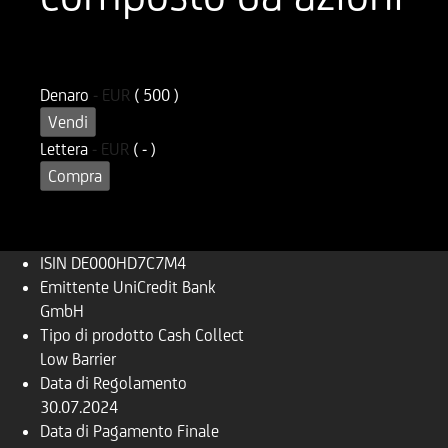
ISIN
Codice di Negoziazione
DE000HD7C7M4
UD7C7M
Denaro
-
EUR
( 500 )
Vendi
Lettera
-
EUR
( - )
Compra
ISIN
DE000HD7C7M4
Emittente
UniCredit Bank
GmbH
Tipo di prodotto
Cash Collect
Low Barrier
Data di Regolamento
30.07.2024
Data di Pagamento Finale