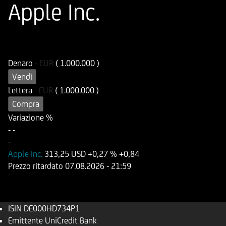
Apple Inc.
ISIN
Codice di Negoziazione
DE000HD734P1
UD734P
Denaro
-
EUR
( 1.000.000 )
Vendi
Lettera
-
EUR
( 1.000.000 )
Compra
Variazione %
-
-
-
Apple Inc.
313,25 USD
+0,27 %
+0,84
Prezzo ritardato
07.08.2026
- 21:59
ISIN
DE000HD734P1
Emittente
UniCredit Bank