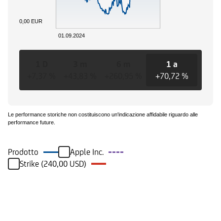
0,00 EUR
01.09.2024
1 D
3 m
6 m
1 a
3 
+7,37 %
+43,83 %
+260,95 %
+70,72 %
+70,
Le performance storiche non costituiscono un'indicazione affidabile riguardo alle
performance future.
Prodotto
Apple Inc.
Strike (240,00 USD)
Eventi