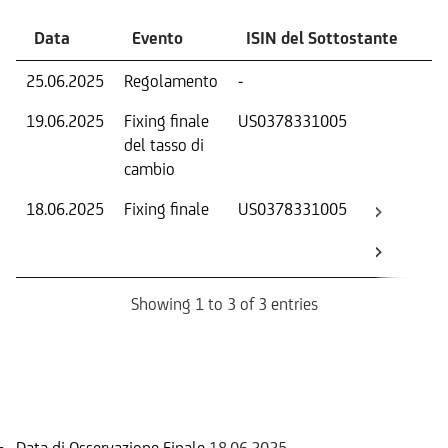
Data
Evento
ISIN del Sottostante
V
25.06.2025
Regolamento
-
Ri
19.06.2025
Fixing finale
US0378331005
Tas
del tasso di
ca
cambio
18.06.2025
Fixing finale
US0378331005
Val
Dat
Os
Showing 1 to 3 of 3 entries
Informazioni sul rimborso
Data di Osservazione Finale
18.06.2025