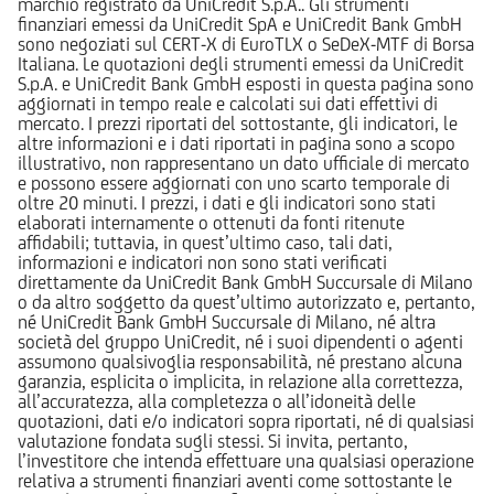
marchio registrato da UniCredit S.p.A.. Gli strumenti
finanziari emessi da UniCredit SpA e UniCredit Bank GmbH
sono negoziati sul CERT-X di EuroTLX o SeDeX-MTF di Borsa
Italiana. Le quotazioni degli strumenti emessi da UniCredit
S.p.A. e UniCredit Bank GmbH esposti in questa pagina sono
aggiornati in tempo reale e calcolati sui dati effettivi di
mercato. I prezzi riportati del sottostante, gli indicatori, le
altre informazioni e i dati riportati in pagina sono a scopo
illustrativo, non rappresentano un dato ufficiale di mercato
e possono essere aggiornati con uno scarto temporale di
oltre 20 minuti. I prezzi, i dati e gli indicatori sono stati
elaborati internamente o ottenuti da fonti ritenute
affidabili; tuttavia, in quest’ultimo caso, tali dati,
informazioni e indicatori non sono stati verificati
direttamente da UniCredit Bank GmbH Succursale di Milano
o da altro soggetto da quest’ultimo autorizzato e, pertanto,
né UniCredit Bank GmbH Succursale di Milano, né altra
società del gruppo UniCredit, né i suoi dipendenti o agenti
assumono qualsivoglia responsabilità, né prestano alcuna
garanzia, esplicita o implicita, in relazione alla correttezza,
all’accuratezza, alla completezza o all’idoneità delle
quotazioni, dati e/o indicatori sopra riportati, né di qualsiasi
valutazione fondata sugli stessi. Si invita, pertanto,
l’investitore che intenda effettuare una qualsiasi operazione
relativa a strumenti finanziari aventi come sottostante le