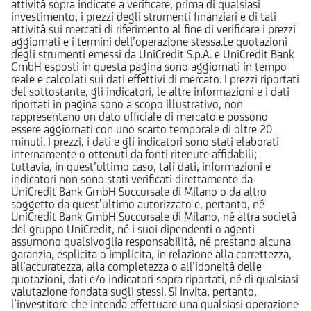
attività sopra indicate a verificare, prima di qualsiasi
investimento, i prezzi degli strumenti finanziari e di tali
attività sui mercati di riferimento al fine di verificare i prezzi
aggiornati e i termini dell’operazione stessa.Le quotazioni
degli strumenti emessi da UniCredit S.p.A. e UniCredit Bank
GmbH esposti in questa pagina sono aggiornati in tempo
reale e calcolati sui dati effettivi di mercato. I prezzi riportati
del sottostante, gli indicatori, le altre informazioni e i dati
riportati in pagina sono a scopo illustrativo, non
rappresentano un dato ufficiale di mercato e possono
essere aggiornati con uno scarto temporale di oltre 20
minuti. I prezzi, i dati e gli indicatori sono stati elaborati
internamente o ottenuti da fonti ritenute affidabili;
tuttavia, in quest’ultimo caso, tali dati, informazioni e
indicatori non sono stati verificati direttamente da
UniCredit Bank GmbH Succursale di Milano o da altro
soggetto da quest’ultimo autorizzato e, pertanto, né
UniCredit Bank GmbH Succursale di Milano, né altra società
del gruppo UniCredit, né i suoi dipendenti o agenti
assumono qualsivoglia responsabilità, né prestano alcuna
garanzia, esplicita o implicita, in relazione alla correttezza,
all’accuratezza, alla completezza o all’idoneità delle
quotazioni, dati e/o indicatori sopra riportati, né di qualsiasi
valutazione fondata sugli stessi. Si invita, pertanto,
l’investitore che intenda effettuare una qualsiasi operazione