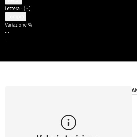
Vendi
Lettera
-
( - )
Compra
Variazione %
-
-
-
PANORAMICA
DOCUMENTI
AVVISO IMPORTA