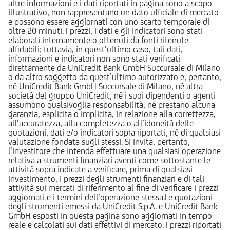
altre informazioni e i dati riportati in pagina sono a scopo
illustrativo, non rappresentano un dato ufficiale di mercato
e possono essere aggiornati con uno scarto temporale di
oltre 20 minuti. I prezzi, i dati e gli indicatori sono stati
elaborati internamente o ottenuti da fonti ritenute
affidabili; tuttavia, in quest’ultimo caso, tali dati,
informazioni e indicatori non sono stati verificati
direttamente da UniCredit Bank GmbH Succursale di Milano
o da altro soggetto da quest’ultimo autorizzato e, pertanto,
né UniCredit Bank GmbH Succursale di Milano, né altra
società del gruppo UniCredit, né i suoi dipendenti o agenti
assumono qualsivoglia responsabilità, né prestano alcuna
garanzia, esplicita o implicita, in relazione alla correttezza,
all’accuratezza, alla completezza o all’idoneità delle
quotazioni, dati e/o indicatori sopra riportati, né di qualsiasi
valutazione fondata sugli stessi. Si invita, pertanto,
l’investitore che intenda effettuare una qualsiasi operazione
relativa a strumenti finanziari aventi come sottostante le
attività sopra indicate a verificare, prima di qualsiasi
investimento, i prezzi degli strumenti finanziari e di tali
attività sui mercati di riferimento al fine di verificare i prezzi
aggiornati e i termini dell’operazione stessa.Le quotazioni
degli strumenti emessi da UniCredit S.p.A. e UniCredit Bank
GmbH esposti in questa pagina sono aggiornati in tempo
reale e calcolati sui dati effettivi di mercato. I prezzi riportati