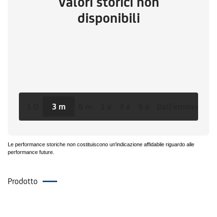
Valori storici non
disponibili
1 D
3 m
6 m
1 a
3 a
5 a
Dall'emissione
Le performance storiche non costituiscono un'indicazione affidabile riguardo alle
performance future.
Prodotto
Documenti