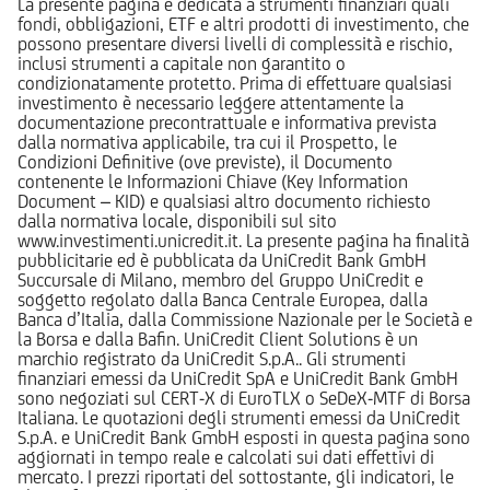
La presente pagina è dedicata a strumenti finanziari quali
fondi, obbligazioni, ETF e altri prodotti di investimento, che
possono presentare diversi livelli di complessità e rischio,
inclusi strumenti a capitale non garantito o
condizionatamente protetto. Prima di effettuare qualsiasi
investimento è necessario leggere attentamente la
documentazione precontrattuale e informativa prevista
dalla normativa applicabile, tra cui il Prospetto, le
Condizioni Definitive (ove previste), il Documento
contenente le Informazioni Chiave (Key Information
Document – KID) e qualsiasi altro documento richiesto
dalla normativa locale, disponibili sul sito
www.investimenti.unicredit.it. La presente pagina ha finalità
pubblicitarie ed è pubblicata da UniCredit Bank GmbH
Succursale di Milano, membro del Gruppo UniCredit e
soggetto regolato dalla Banca Centrale Europea, dalla
Banca d’Italia, dalla Commissione Nazionale per le Società e
la Borsa e dalla Bafin. UniCredit Client Solutions è un
marchio registrato da UniCredit S.p.A.. Gli strumenti
finanziari emessi da UniCredit SpA e UniCredit Bank GmbH
sono negoziati sul CERT-X di EuroTLX o SeDeX-MTF di Borsa
Italiana. Le quotazioni degli strumenti emessi da UniCredit
S.p.A. e UniCredit Bank GmbH esposti in questa pagina sono
aggiornati in tempo reale e calcolati sui dati effettivi di
mercato. I prezzi riportati del sottostante, gli indicatori, le