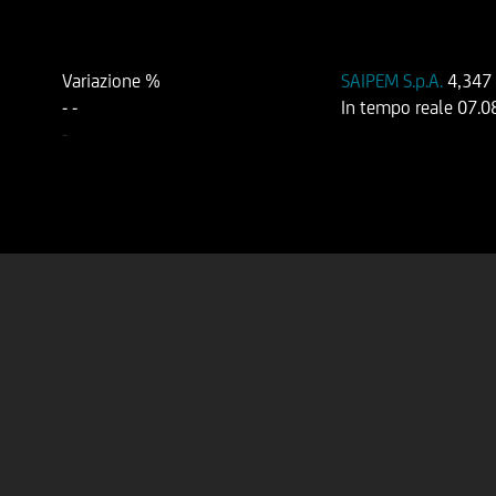
Variazione %
SAIPEM S.p.A.
4,347
-
-
In tempo reale
07.0
-