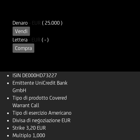
ISIN
Codice di Negoziazione
DE000HD73227
UD7322
Denaro
-
EUR
( 25.000 )
Vendi
Lettera
-
EUR
( - )
Compra
ISIN
DE000HD73227
Emittente
UniCredit Bank
GmbH
Tipo di prodotto
Covered
Warrant Call
Tipo di esercizio
Americano
Divisa di negoziazione
EUR
Strike
3,20 EUR
Multiplo
1,000