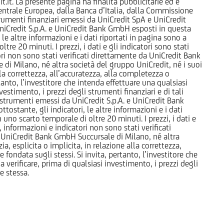
it. La presente pagina ha finalità pubblicitarie ed è
trale Europea, dalla Banca d’Italia, dalla Commissione
strumenti finanziari emessi da UniCredit SpA e UniCredit
iCredit S.p.A. e UniCredit Bank GmbH esposti in questa
 le altre informazioni e i dati riportati in pagina sono a
e 20 minuti. I prezzi, i dati e gli indicatori sono stati
tori non sono stati verificati direttamente da UniCredit Bank
i Milano, né altra società del gruppo UniCredit, né i suoi
a correttezza, all’accuratezza, alla completezza o
rtanto, l’investitore che intenda effettuare una qualsiasi
estimento, i prezzi degli strumenti finanziari e di tali
li strumenti emessi da UniCredit S.p.A. e UniCredit Bank
tostante, gli indicatori, le altre informazioni e i dati
uno scarto temporale di oltre 20 minuti. I prezzi, i dati e
, informazioni e indicatori non sono stati verificati
 UniCredit Bank GmbH Succursale di Milano, né altra
 esplicita o implicita, in relazione alla correttezza,
 fondata sugli stessi. Si invita, pertanto, l’investitore che
 verificare, prima di qualsiasi investimento, i prezzi degli
ne stessa.