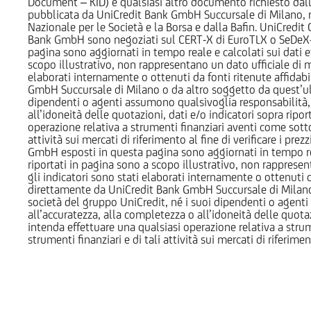
Document – KID) e qualsiasi altro documento richiesto dalla 
pubblicata da UniCredit Bank GmbH Succursale di Milano, 
Nazionale per le Società e la Borsa e dalla Bafin. UniCredit
Bank GmbH sono negoziati sul CERT-X di EuroTLX o SeDeX-MT
pagina sono aggiornati in tempo reale e calcolati sui dati effe
scopo illustrativo, non rappresentano un dato ufficiale di m
elaborati internamente o ottenuti da fonti ritenute affidabil
GmbH Succursale di Milano o da altro soggetto da quest’ult
dipendenti o agenti assumono qualsivoglia responsabilità, né
all’idoneità delle quotazioni, dati e/o indicatori sopra ripor
operazione relativa a strumenti finanziari aventi come sottost
attività sui mercati di riferimento al fine di verificare i pr
GmbH esposti in questa pagina sono aggiornati in tempo reale e
riportati in pagina sono a scopo illustrativo, non rappresen
gli indicatori sono stati elaborati internamente o ottenuti da
direttamente da UniCredit Bank GmbH Succursale di Milano 
società del gruppo UniCredit, né i suoi dipendenti o agenti 
all’accuratezza, alla completezza o all’idoneità delle quotazi
intenda effettuare una qualsiasi operazione relativa a strume
strumenti finanziari e di tali attività sui mercati di riferimen