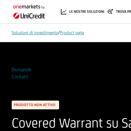
LE NOSTRE SOLUZIONI
TROVA P
/
Soluzioni di investimento
Product page
Aggiungi alla Watchlist
Domande
Contatti
PRODOTTO NON ATTIVO
Covered Warrant su S