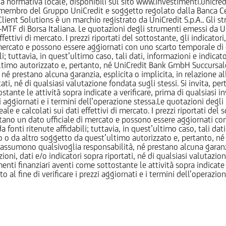
normativa locale, disponibili sul sito www.investimenti.unicredit.
membro del Gruppo UniCredit e soggetto regolato dalla Banca Cen
 Client Solutions è un marchio registrato da UniCredit S.p.A.. Gli 
F di Borsa Italiana. Le quotazioni degli strumenti emessi da Un
ttivi di mercato. I prezzi riportati del sottostante, gli indicatori,
ercato e possono essere aggiornati con uno scarto temporale di oltr
i; tuttavia, in quest’ultimo caso, tali dati, informazioni e indica
imo autorizzato e, pertanto, né UniCredit Bank GmbH Succursale d
 prestano alcuna garanzia, esplicita o implicita, in relazione all
tati, né di qualsiasi valutazione fondata sugli stessi. Si invita, pe
ante le attività sopra indicate a verificare, prima di qualsiasi inv
ezzi aggiornati e i termini dell’operazione stessa.Le quotazioni deg
 calcolati sui dati effettivi di mercato. I prezzi riportati del sot
tano un dato ufficiale di mercato e possono essere aggiornati con 
 fonti ritenute affidabili; tuttavia, in quest’ultimo caso, tali dati
o da altro soggetto da quest’ultimo autorizzato e, pertanto, né
assumono qualsivoglia responsabilità, né prestano alcuna garanzia,
oni, dati e/o indicatori sopra riportati, né di qualsiasi valutazione
nti finanziari aventi come sottostante le attività sopra indicate a
to al fine di verificare i prezzi aggiornati e i termini dell’operazio