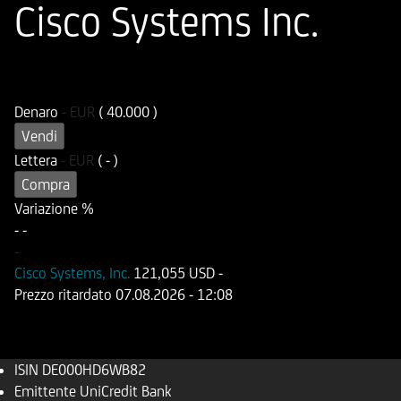
Cisco Systems Inc.
ISIN
Codice di Negoziazione
DE000HD6WB82
UD6WB8
Denaro
-
EUR
( 40.000 )
Vendi
Lettera
-
EUR
( - )
Compra
Variazione %
-
-
-
Cisco Systems, Inc.
121,055 USD
-
Prezzo ritardato
07.08.2026
- 12:08
ISIN
DE000HD6WB82
Emittente
UniCredit Bank