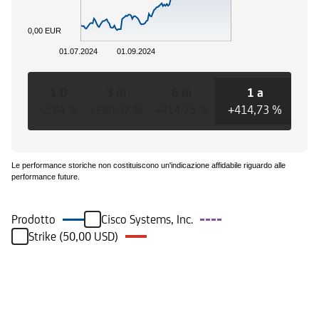
0,00 EUR
01.07.2024
01.09.2024
1 D
3 m
6 m
1 a
-2,84 %
+280,97 %
+414,73 %
+414,73 %
+41
Le performance storiche non costituiscono un'indicazione affidabile riguardo alle
performance future.
Prodotto
Cisco Systems, Inc.
Strike (50,00 USD)
Eventi