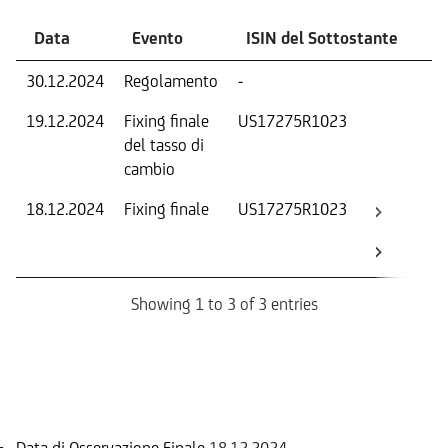
Data
Evento
ISIN del Sottostante
V
30.12.2024
Regolamento
-
Ri
19.12.2024
Fixing finale
US17275R1023
Tas
del tasso di
ca
cambio
18.12.2024
Fixing finale
US17275R1023
Val
Dat
Os
Showing 1 to 3 of 3 entries
Informazioni sul rimborso
Data di Osservazione Finale
18.12.2024