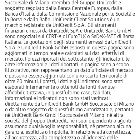
Succursale di Milano, membro del Gruppo UniCredit e
soggetto regolato dalla Banca Centrale Europea, dalla
Banca d’Italia, dalla Commissione Nazionale per le Società e
la Borsa e dalla Bafin. UniCredit Client Solutions è un
marchio registrato da UniCredit S.p.A.. Gli strumenti
finanziari emessi da UniCredit SpA e UniCredit Bank GmbH
sono negoziati sul CERT-X di EuroTLX o SeDeX-MTF di Borsa
Italiana. Le quotazioni degli strumenti emessi da UniCredit
S.p.A. e UniCredit Bank GmbH esposti in questa pagina sono
aggiornati in tempo reale e calcolati sui dati effettivi di
mercato. I prezzi riportati del sottostante, gli indicatori, le
altre informazioni e i dati riportati in pagina sono a scopo
illustrativo, non rappresentano un dato ufficiale di mercato
e possono essere aggiornati con uno scarto temporale di
oltre 20 minuti. I prezzi, i dati e gli indicatori sono stati
elaborati internamente o ottenuti da fonti ritenute
affidabili; tuttavia, in quest’ultimo caso, tali dati,
informazioni e indicatori non sono stati verificati
direttamente da UniCredit Bank GmbH Succursale di Milano
o da altro soggetto da quest’ultimo autorizzato e, pertanto,
né UniCredit Bank GmbH Succursale di Milano, né altra
società del gruppo UniCredit, né i suoi dipendenti o agenti
assumono qualsivoglia responsabilità, né prestano alcuna
garanzia, esplicita o implicita, in relazione alla correttezza,
all’accuratezza, alla completezza o all’idoneità delle