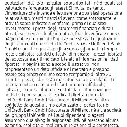
quotazioni, dati e/o indicatori sopra riportati, né di qualsiasi
valutazione fondata sugli stessi. Si invita, pertanto,
l’investitore che intenda effettuare una qualsiasi operazione
relativa a strumenti finanziari aventi come sottostante le
attività sopra indicate a verificare, prima di qualsiasi
investimento, i prezzi degli strumenti finanziari e di tali
attività sui mercati di riferimento al fine di verificare i prezzi
aggiornati e i termini dell’operazione stessa.Le quotazioni
degli strumenti emessi da UniCredit S.p.A. e UniCredit Bank
GmbH esposti in questa pagina sono aggiornati in tempo
reale e calcolati sui dati effettivi di mercato. I prezzi riportati
del sottostante, gli indicatori, le altre informazioni e i dati
riportati in pagina sono a scopo illustrativo, non
rappresentano un dato ufficiale di mercato e possono
essere aggiornati con uno scarto temporale di oltre 20
minuti. I prezzi, i dati e gli indicatori sono stati elaborati
internamente o ottenuti da fonti ritenute affidabili;
tuttavia, in quest’ultimo caso, tali dati, informazioni e
indicatori non sono stati verificati direttamente da
UniCredit Bank GmbH Succursale di Milano o da altro
soggetto da quest’ultimo autorizzato e, pertanto, né
UniCredit Bank GmbH Succursale di Milano, né altra società
del gruppo UniCredit, né i suoi dipendenti o agenti
assumono qualsivoglia responsabilità, né prestano alcuna
garanzia, esplicita o implicita, in relazione alla correttezza,