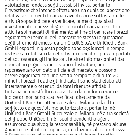
valutazione fondata sugli stessi. Si invita, pertanto,
l’investitore che intenda effettuare una qualsiasi operazione
relativa a strumenti finanziari aventi come sottostante le
attività sopra indicate a verificare, prima di qualsiasi
investimento, i prezzi degli strumenti finanziari e di tali
attività sui mercati di riferimento al fine di verificare i prezzi
aggiornati e i termini dell’operazione stessa.Le quotazioni
degli strumenti emessi da UniCredit S.p.A. e UniCredit Bank
GmbH esposti in questa pagina sono aggiornati in tempo
reale e calcolati sui dati effettivi di mercato. I prezzi riportati
del sottostante, gli indicatori, le altre informazioni e i dati
riportati in pagina sono a scopo illustrativo, non
rappresentano un dato ufficiale di mercato e possono
essere aggiornati con uno scarto temporale di oltre 20
minuti. I prezzi, i dati e gli indicatori sono stati elaborati
internamente o ottenuti da fonti ritenute affidabili;
tuttavia, in quest’ultimo caso, tali dati, informazioni e
indicatori non sono stati verificati direttamente da
UniCredit Bank GmbH Succursale di Milano o da altro
soggetto da quest’ultimo autorizzato e, pertanto, né
UniCredit Bank GmbH Succursale di Milano, né altra società
del gruppo UniCredit, né i suoi dipendenti o agenti
assumono qualsivoglia responsabilità, né prestano alcuna
garanzia, esplicita o implicita, in relazione alla correttezza,
all’accuratezza, alla completezza o all’idoneità delle