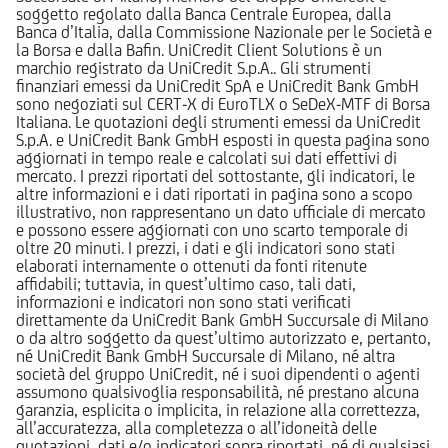
soggetto regolato dalla Banca Centrale Europea, dalla
Banca d’Italia, dalla Commissione Nazionale per le Società e
la Borsa e dalla Bafin. UniCredit Client Solutions è un
marchio registrato da UniCredit S.p.A.. Gli strumenti
finanziari emessi da UniCredit SpA e UniCredit Bank GmbH
sono negoziati sul CERT-X di EuroTLX o SeDeX-MTF di Borsa
Italiana. Le quotazioni degli strumenti emessi da UniCredit
S.p.A. e UniCredit Bank GmbH esposti in questa pagina sono
aggiornati in tempo reale e calcolati sui dati effettivi di
mercato. I prezzi riportati del sottostante, gli indicatori, le
altre informazioni e i dati riportati in pagina sono a scopo
illustrativo, non rappresentano un dato ufficiale di mercato
e possono essere aggiornati con uno scarto temporale di
oltre 20 minuti. I prezzi, i dati e gli indicatori sono stati
elaborati internamente o ottenuti da fonti ritenute
affidabili; tuttavia, in quest’ultimo caso, tali dati,
informazioni e indicatori non sono stati verificati
direttamente da UniCredit Bank GmbH Succursale di Milano
o da altro soggetto da quest’ultimo autorizzato e, pertanto,
né UniCredit Bank GmbH Succursale di Milano, né altra
società del gruppo UniCredit, né i suoi dipendenti o agenti
assumono qualsivoglia responsabilità, né prestano alcuna
garanzia, esplicita o implicita, in relazione alla correttezza,
all’accuratezza, alla completezza o all’idoneità delle
quotazioni, dati e/o indicatori sopra riportati, né di qualsiasi