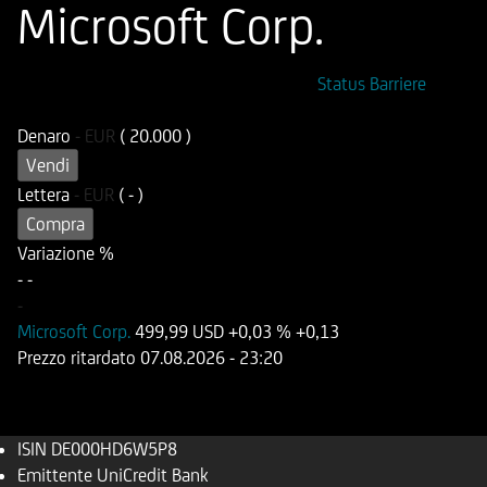
Microsoft Corp.
ISIN
Codice di Negoziazione
Status Barriere
DE000HD6W5P8
UD6W5P
Denaro
-
EUR
( 20.000 )
Vendi
Lettera
-
EUR
( - )
Compra
Variazione %
-
-
-
Microsoft Corp.
499,99 USD
+0,03 %
+0,13
Prezzo ritardato
07.08.2026
- 23:20
ISIN
DE000HD6W5P8
Emittente
UniCredit Bank