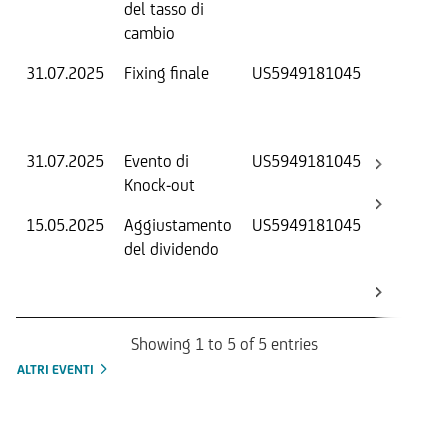
del tasso di
cambio
31.07.2025
Fixing finale
US5949181045
V
D
O
31.07.2025
Evento di
US5949181045
-
Knock-out
15.05.2025
Aggiustamento
US5949181045
S
del dividendo
S
(
K
Showing 1 to 5 of 5 entries
ALTRI EVENTI