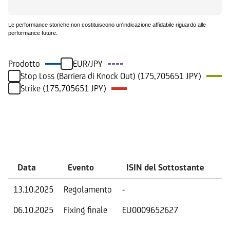
Le performance storiche non costituiscono un'indicazione affidabile riguardo alle
performance future.
Prodotto
EUR/JPY
Stop Loss (Barriera di Knock Out) (175,705651 JPY)
Strike (175,705651 JPY)
Eventi
Data
Evento
ISIN del Sottostante
V
13.10.2025
Regolamento
-
Ri
06.10.2025
Fixing finale
EU0009652627
Val
Dat