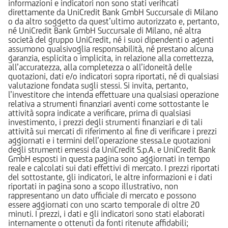
informazioni e indicatori non sono stati verificati
direttamente da UniCredit Bank GmbH Succursale di Milano
o da altro soggetto da quest’ultimo autorizzato e, pertanto,
né UniCredit Bank GmbH Succursale di Milano, né altra
società del gruppo UniCredit, né i suoi dipendenti o agenti
assumono qualsivoglia responsabilità, né prestano alcuna
garanzia, esplicita o implicita, in relazione alla correttezza,
all’accuratezza, alla completezza o all’idoneità delle
quotazioni, dati e/o indicatori sopra riportati, né di qualsiasi
valutazione fondata sugli stessi. Si invita, pertanto,
l’investitore che intenda effettuare una qualsiasi operazione
relativa a strumenti finanziari aventi come sottostante le
attività sopra indicate a verificare, prima di qualsiasi
investimento, i prezzi degli strumenti finanziari e di tali
attività sui mercati di riferimento al fine di verificare i prezzi
aggiornati e i termini dell’operazione stessa.Le quotazioni
degli strumenti emessi da UniCredit S.p.A. e UniCredit Bank
GmbH esposti in questa pagina sono aggiornati in tempo
reale e calcolati sui dati effettivi di mercato. I prezzi riportati
del sottostante, gli indicatori, le altre informazioni e i dati
riportati in pagina sono a scopo illustrativo, non
rappresentano un dato ufficiale di mercato e possono
essere aggiornati con uno scarto temporale di oltre 20
minuti. I prezzi, i dati e gli indicatori sono stati elaborati
internamente o ottenuti da fonti ritenute affidabili;