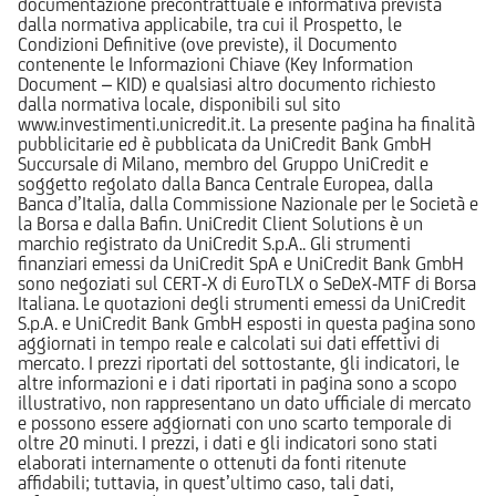
documentazione precontrattuale e informativa prevista
dalla normativa applicabile, tra cui il Prospetto, le
Condizioni Definitive (ove previste), il Documento
contenente le Informazioni Chiave (Key Information
Document – KID) e qualsiasi altro documento richiesto
dalla normativa locale, disponibili sul sito
www.investimenti.unicredit.it. La presente pagina ha finalità
pubblicitarie ed è pubblicata da UniCredit Bank GmbH
Succursale di Milano, membro del Gruppo UniCredit e
soggetto regolato dalla Banca Centrale Europea, dalla
Banca d’Italia, dalla Commissione Nazionale per le Società e
la Borsa e dalla Bafin. UniCredit Client Solutions è un
marchio registrato da UniCredit S.p.A.. Gli strumenti
finanziari emessi da UniCredit SpA e UniCredit Bank GmbH
sono negoziati sul CERT-X di EuroTLX o SeDeX-MTF di Borsa
Italiana. Le quotazioni degli strumenti emessi da UniCredit
S.p.A. e UniCredit Bank GmbH esposti in questa pagina sono
aggiornati in tempo reale e calcolati sui dati effettivi di
mercato. I prezzi riportati del sottostante, gli indicatori, le
altre informazioni e i dati riportati in pagina sono a scopo
illustrativo, non rappresentano un dato ufficiale di mercato
e possono essere aggiornati con uno scarto temporale di
oltre 20 minuti. I prezzi, i dati e gli indicatori sono stati
elaborati internamente o ottenuti da fonti ritenute
affidabili; tuttavia, in quest’ultimo caso, tali dati,