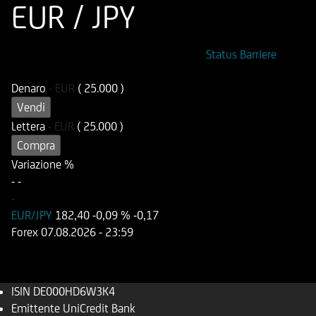
EUR / JPY
ISIN
Codice di Negoziazione
Status Barriere
DE000HD6W3K4
UD6W3K
Denaro
-
EUR
( 25.000 )
Vendi
Lettera
-
EUR
( 25.000 )
Compra
Variazione %
-
-
-
EUR/JPY
182,40
-0,09 %
-0,17
Forex
07.08.2026
- 23:59
ISIN
DE000HD6W3K4
Emittente
UniCredit Bank