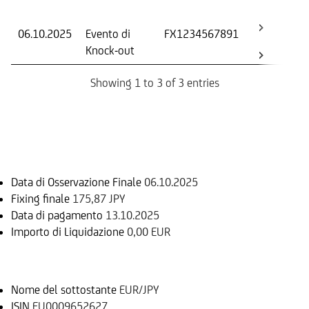
Os
06.10.2025
Evento di
FX1234567891
-
Knock-out
Showing 1 to 3 of 3 entries
Informazioni sul rimborso
Data di Osservazione Finale
06.10.2025
Fixing finale
175,87 JPY
Data di pagamento
13.10.2025
Importo di Liquidazione
0,00 EUR
Sottostante
Nome del sottostante
EUR/JPY
ISIN
EU0009652627