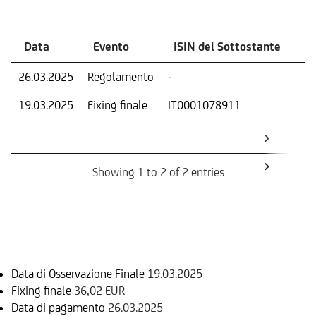
Data
Evento
ISIN del Sottostante
V
26.03.2025
Regolamento
-
Ri
19.03.2025
Fixing finale
IT0001078911
Val
Dat
Os
Showing 1 to 2 of 2 entries
Informazioni sul rimborso
Data di Osservazione Finale
19.03.2025
Fixing finale
36,02 EUR
Data di pagamento
26.03.2025