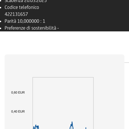
Scadenza
20.03.2025
Codice telefonico
422131657
Parità
10,000000 : 1
Preferenze di sostenibilità
-
PANORAMICA
SOTTOSTANTE
DOCUMENTI
0,60 EUR
0,40 EUR