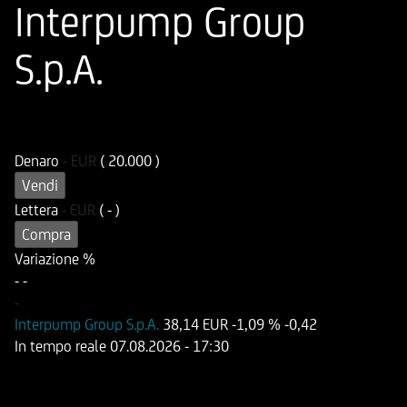
Interpump Group
S.p.A.
ISIN
Codice di Negoziazione
DE000HD6R1P4
UD6R1P
Denaro
-
EUR
( 20.000 )
Vendi
Lettera
-
EUR
( - )
Compra
Variazione %
-
-
-
Interpump Group S.p.A.
38,14 EUR
-1,09 %
-0,42
In tempo reale
07.08.2026
- 17:30