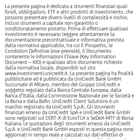
La presente pagina è dedicata a strumenti finanziari quali
fondi, obbligazioni, ETF e altri prodotti di investimento, che
possono presentare diversi livelli di complessità e rischio,
inclusi strumenti a capitale non garantito o
condizionatamente protetto. Prima di effettuare qualsiasi
investimento è necessario leggere attentamente la
documentazione precontrattuale e informativa prevista
dalla normativa applicabile, tra cui il Prospetto, le
Condizioni Definitive (ove previste), il Documento
contenente le Informazioni Chiave (Key Information
Document – KID) e qualsiasi altro documento richiesto
dalla normativa locale, disponibili sul sito
www.investimenti.unicredit.it. La presente pagina ha finalità
pubblicitarie ed è pubblicata da UniCredit Bank GmbH
Succursale di Milano, membro del Gruppo UniCredit e
soggetto regolato dalla Banca Centrale Europea, dalla
Banca d’Italia, dalla Commissione Nazionale per le Società e
la Borsa e dalla Bafin. UniCredit Client Solutions è un
marchio registrato da UniCredit S.p.A.. Gli strumenti
finanziari emessi da UniCredit SpA e UniCredit Bank GmbH
sono negoziati sul CERT-X di EuroTLX o SeDeX-MTF di Borsa
Italiana. Le quotazioni degli strumenti emessi da UniCredit
S.p.A. e UniCredit Bank GmbH esposti in questa pagina sono
aggiornati in tempo reale e calcolati sui dati effettivi di