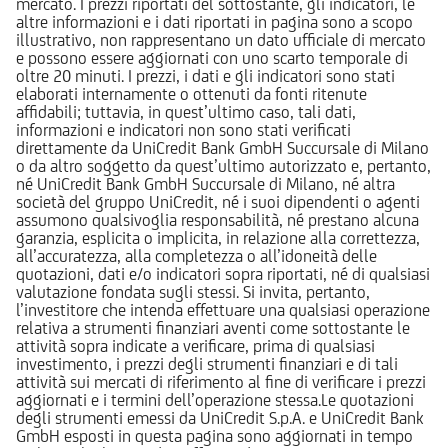
mercato. I prezzi riportati del sottostante, gli indicatori, le
altre informazioni e i dati riportati in pagina sono a scopo
illustrativo, non rappresentano un dato ufficiale di mercato
e possono essere aggiornati con uno scarto temporale di
oltre 20 minuti. I prezzi, i dati e gli indicatori sono stati
elaborati internamente o ottenuti da fonti ritenute
affidabili; tuttavia, in quest’ultimo caso, tali dati,
informazioni e indicatori non sono stati verificati
direttamente da UniCredit Bank GmbH Succursale di Milano
o da altro soggetto da quest’ultimo autorizzato e, pertanto,
né UniCredit Bank GmbH Succursale di Milano, né altra
società del gruppo UniCredit, né i suoi dipendenti o agenti
assumono qualsivoglia responsabilità, né prestano alcuna
garanzia, esplicita o implicita, in relazione alla correttezza,
all’accuratezza, alla completezza o all’idoneità delle
quotazioni, dati e/o indicatori sopra riportati, né di qualsiasi
valutazione fondata sugli stessi. Si invita, pertanto,
l’investitore che intenda effettuare una qualsiasi operazione
relativa a strumenti finanziari aventi come sottostante le
attività sopra indicate a verificare, prima di qualsiasi
investimento, i prezzi degli strumenti finanziari e di tali
attività sui mercati di riferimento al fine di verificare i prezzi
aggiornati e i termini dell’operazione stessa.Le quotazioni
degli strumenti emessi da UniCredit S.p.A. e UniCredit Bank
GmbH esposti in questa pagina sono aggiornati in tempo