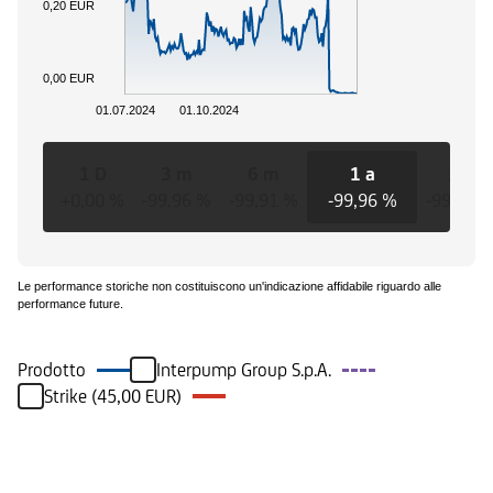
0,20 EUR
0,00 EUR
01.07.2024
01.10.2024
1 D
3 m
6 m
1 a
3 a
+0,00 %
-99,96 %
-99,91 %
-99,96 %
-99,96 
Le performance storiche non costituiscono un'indicazione affidabile riguardo alle
performance future.
Prodotto
Interpump Group S.p.A.
Strike (45,00 EUR)
Eventi