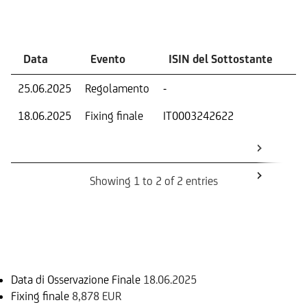
Eventi
Data
Evento
ISIN del Sottostante
V
25.06.2025
Regolamento
-
Ri
18.06.2025
Fixing finale
IT0003242622
Val
Dat
Os
Showing 1 to 2 of 2 entries
Informazioni sul rimborso
Data di Osservazione Finale
18.06.2025
Fixing finale
8,878 EUR