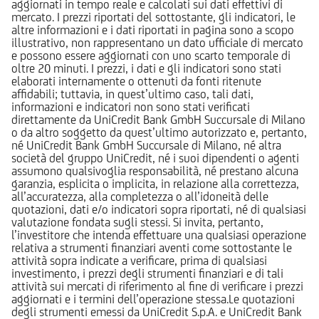
aggiornati in tempo reale e calcolati sui dati effettivi di
mercato. I prezzi riportati del sottostante, gli indicatori, le
altre informazioni e i dati riportati in pagina sono a scopo
illustrativo, non rappresentano un dato ufficiale di mercato
e possono essere aggiornati con uno scarto temporale di
oltre 20 minuti. I prezzi, i dati e gli indicatori sono stati
elaborati internamente o ottenuti da fonti ritenute
affidabili; tuttavia, in quest’ultimo caso, tali dati,
informazioni e indicatori non sono stati verificati
direttamente da UniCredit Bank GmbH Succursale di Milano
o da altro soggetto da quest’ultimo autorizzato e, pertanto,
né UniCredit Bank GmbH Succursale di Milano, né altra
società del gruppo UniCredit, né i suoi dipendenti o agenti
assumono qualsivoglia responsabilità, né prestano alcuna
garanzia, esplicita o implicita, in relazione alla correttezza,
all’accuratezza, alla completezza o all’idoneità delle
quotazioni, dati e/o indicatori sopra riportati, né di qualsiasi
valutazione fondata sugli stessi. Si invita, pertanto,
l’investitore che intenda effettuare una qualsiasi operazione
relativa a strumenti finanziari aventi come sottostante le
attività sopra indicate a verificare, prima di qualsiasi
investimento, i prezzi degli strumenti finanziari e di tali
attività sui mercati di riferimento al fine di verificare i prezzi
aggiornati e i termini dell’operazione stessa.Le quotazioni
degli strumenti emessi da UniCredit S.p.A. e UniCredit Bank