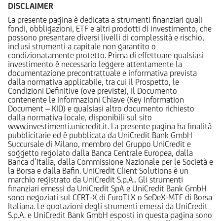
DISCLAIMER
La presente pagina è dedicata a strumenti finanziari quali
fondi, obbligazioni, ETF e altri prodotti di investimento, che
possono presentare diversi livelli di complessità e rischio,
inclusi strumenti a capitale non garantito o
condizionatamente protetto. Prima di effettuare qualsiasi
investimento è necessario leggere attentamente la
documentazione precontrattuale e informativa prevista
dalla normativa applicabile, tra cui il Prospetto, le
Condizioni Definitive (ove previste), il Documento
contenente le Informazioni Chiave (Key Information
Document – KID) e qualsiasi altro documento richiesto
dalla normativa locale, disponibili sul sito
www.investimenti.unicredit.it. La presente pagina ha finalità
pubblicitarie ed è pubblicata da UniCredit Bank GmbH
Succursale di Milano, membro del Gruppo UniCredit e
soggetto regolato dalla Banca Centrale Europea, dalla
Banca d’Italia, dalla Commissione Nazionale per le Società e
la Borsa e dalla Bafin. UniCredit Client Solutions è un
marchio registrato da UniCredit S.p.A.. Gli strumenti
finanziari emessi da UniCredit SpA e UniCredit Bank GmbH
sono negoziati sul CERT-X di EuroTLX o SeDeX-MTF di Borsa
Italiana. Le quotazioni degli strumenti emessi da UniCredit
S.p.A. e UniCredit Bank GmbH esposti in questa pagina sono