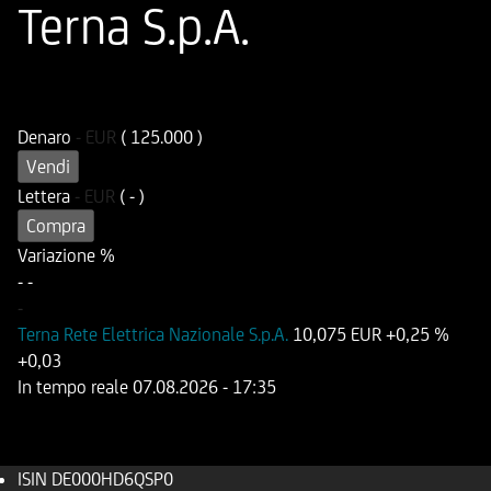
Terna S.p.A.
ISIN
Codice di Negoziazione
DE000HD6QSP0
UD6QSP
Denaro
-
EUR
( 125.000 )
Vendi
Lettera
-
EUR
( - )
Compra
Variazione %
-
-
-
Terna Rete Elettrica Nazionale S.p.A.
10,075 EUR
+0,25 %
+0,03
In tempo reale
07.08.2026
- 17:35
ISIN
DE000HD6QSP0