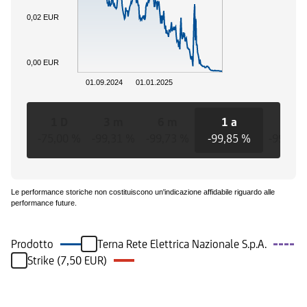
0,02 EUR
0,00 EUR
01.09.2024
01.01.2025
1 D
3 m
6 m
1 a
3 a
-75,00 %
-99,31 %
-99,73 %
-99,85 %
-99,85 
Le performance storiche non costituiscono un'indicazione affidabile riguardo alle
performance future.
Prodotto
Terna Rete Elettrica Nazionale S.p.A.
Strike (7,50 EUR)