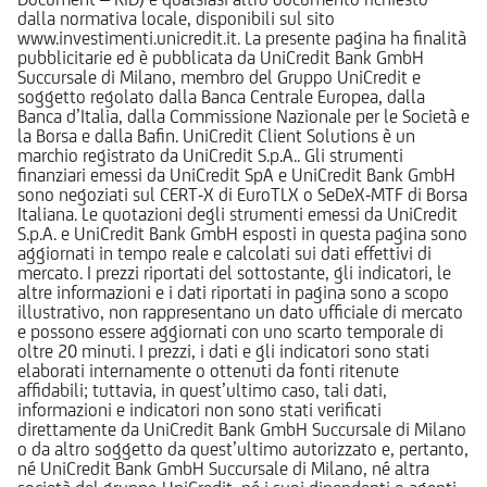
dalla normativa locale, disponibili sul sito
www.investimenti.unicredit.it. La presente pagina ha finalità
pubblicitarie ed è pubblicata da UniCredit Bank GmbH
Succursale di Milano, membro del Gruppo UniCredit e
soggetto regolato dalla Banca Centrale Europea, dalla
Banca d’Italia, dalla Commissione Nazionale per le Società e
la Borsa e dalla Bafin. UniCredit Client Solutions è un
marchio registrato da UniCredit S.p.A.. Gli strumenti
finanziari emessi da UniCredit SpA e UniCredit Bank GmbH
sono negoziati sul CERT-X di EuroTLX o SeDeX-MTF di Borsa
Italiana. Le quotazioni degli strumenti emessi da UniCredit
S.p.A. e UniCredit Bank GmbH esposti in questa pagina sono
aggiornati in tempo reale e calcolati sui dati effettivi di
mercato. I prezzi riportati del sottostante, gli indicatori, le
altre informazioni e i dati riportati in pagina sono a scopo
illustrativo, non rappresentano un dato ufficiale di mercato
e possono essere aggiornati con uno scarto temporale di
oltre 20 minuti. I prezzi, i dati e gli indicatori sono stati
elaborati internamente o ottenuti da fonti ritenute
affidabili; tuttavia, in quest’ultimo caso, tali dati,
informazioni e indicatori non sono stati verificati
direttamente da UniCredit Bank GmbH Succursale di Milano
o da altro soggetto da quest’ultimo autorizzato e, pertanto,
né UniCredit Bank GmbH Succursale di Milano, né altra