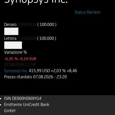
ISIN
Codice di Negoziazione
Status Barriere
DE000HD6NYG4
UD6NYG
Denaro
2,090
EUR
( 100.000 )
Vendi
Lettera
2,100
EUR
( 100.000 )
Compra
Variazione %
-4,35 %
-0,10 EUR
07.08.2026
21:59
Synopsys Inc.
415,99 USD
+2,03 %
+8,46
Prezzo ritardato
07.08.2026
- 23:20
ISIN
DE000HD6NYG4
Emittente
UniCredit Bank
GmbH