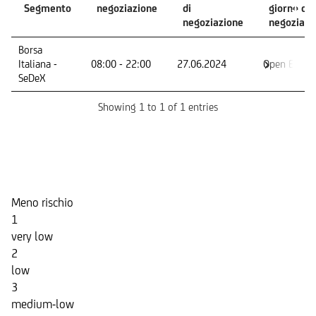
Segmento
negoziazione
di
giorno di
negoziazione
negoziazi
Mercato -
Orario di
Primo giorno
Ultimo
Borsa
Segmento
negoziazione
di
giorno di
Italiana -
08:00 - 22:00
27.06.2024
Open End
negoziazione
negoziazi
SeDeX
Showing 1 to 1 of 1 entries
Indicatore di Rischio
Meno rischio
1
very low
2
low
3
medium-low