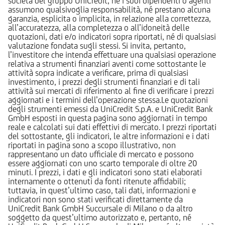
società del gruppo UniCredit, né i suoi dipendenti o agenti
assumono qualsivoglia responsabilità, né prestano alcuna
garanzia, esplicita o implicita, in relazione alla correttezza,
all’accuratezza, alla completezza o all’idoneità delle
quotazioni, dati e/o indicatori sopra riportati, né di qualsiasi
valutazione fondata sugli stessi. Si invita, pertanto,
l’investitore che intenda effettuare una qualsiasi operazione
relativa a strumenti finanziari aventi come sottostante le
attività sopra indicate a verificare, prima di qualsiasi
investimento, i prezzi degli strumenti finanziari e di tali
attività sui mercati di riferimento al fine di verificare i prezzi
aggiornati e i termini dell’operazione stessa.Le quotazioni
degli strumenti emessi da UniCredit S.p.A. e UniCredit Bank
GmbH esposti in questa pagina sono aggiornati in tempo
reale e calcolati sui dati effettivi di mercato. I prezzi riportati
del sottostante, gli indicatori, le altre informazioni e i dati
riportati in pagina sono a scopo illustrativo, non
rappresentano un dato ufficiale di mercato e possono
essere aggiornati con uno scarto temporale di oltre 20
minuti. I prezzi, i dati e gli indicatori sono stati elaborati
internamente o ottenuti da fonti ritenute affidabili;
tuttavia, in quest’ultimo caso, tali dati, informazioni e
indicatori non sono stati verificati direttamente da
UniCredit Bank GmbH Succursale di Milano o da altro
soggetto da quest’ultimo autorizzato e, pertanto, né