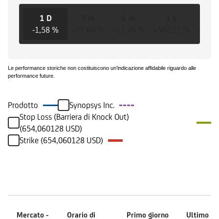
1 D
3 m
6 m
1 a
3 
-1,58 %
+77,64 %
+11,76 %
+587,11 %
+270,
Le performance storiche non costituiscono un'indicazione affidabile riguardo alle
performance future.
Prodotto
Synopsys Inc.
Stop Loss (Barriera di Knock Out)
(654,060128 USD)
Strike (654,060128 USD)
Mercati
Mercato -
Orario di
Primo giorno
Ultimo