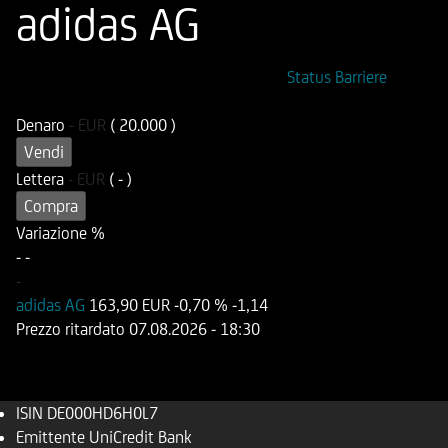
adidas AG
ISIN
Codice di Negoziazione
Status Barriere
DE000HD6H0L7
UD6H0L
Denaro
-
EUR
( 20.000 )
Vendi
Lettera
-
EUR
( - )
Compra
Variazione %
-
-
-
adidas AG
163,90 EUR
-0,70 %
-1,14
Prezzo ritardato
07.08.2026
- 18:30
ISIN
DE000HD6H0L7
Emittente
UniCredit Bank