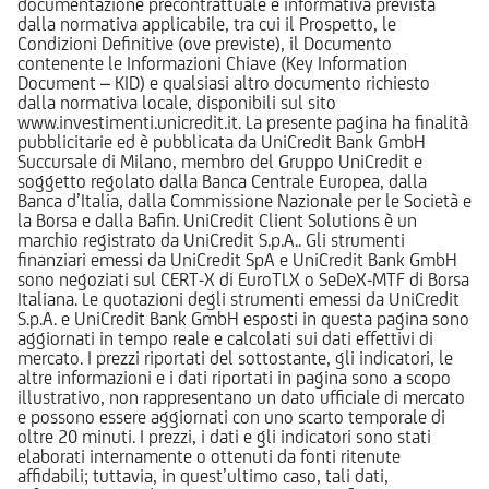
documentazione precontrattuale e informativa prevista
dalla normativa applicabile, tra cui il Prospetto, le
Condizioni Definitive (ove previste), il Documento
contenente le Informazioni Chiave (Key Information
Document – KID) e qualsiasi altro documento richiesto
dalla normativa locale, disponibili sul sito
www.investimenti.unicredit.it. La presente pagina ha finalità
pubblicitarie ed è pubblicata da UniCredit Bank GmbH
Succursale di Milano, membro del Gruppo UniCredit e
soggetto regolato dalla Banca Centrale Europea, dalla
Banca d’Italia, dalla Commissione Nazionale per le Società e
la Borsa e dalla Bafin. UniCredit Client Solutions è un
marchio registrato da UniCredit S.p.A.. Gli strumenti
finanziari emessi da UniCredit SpA e UniCredit Bank GmbH
sono negoziati sul CERT-X di EuroTLX o SeDeX-MTF di Borsa
Italiana. Le quotazioni degli strumenti emessi da UniCredit
S.p.A. e UniCredit Bank GmbH esposti in questa pagina sono
aggiornati in tempo reale e calcolati sui dati effettivi di
mercato. I prezzi riportati del sottostante, gli indicatori, le
altre informazioni e i dati riportati in pagina sono a scopo
illustrativo, non rappresentano un dato ufficiale di mercato
e possono essere aggiornati con uno scarto temporale di
oltre 20 minuti. I prezzi, i dati e gli indicatori sono stati
elaborati internamente o ottenuti da fonti ritenute
affidabili; tuttavia, in quest’ultimo caso, tali dati,