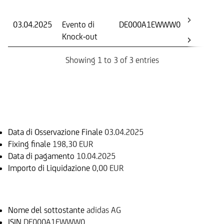
Os
03.04.2025
Evento di
DE000A1EWWW0
-
Knock-out
Showing 1 to 3 of 3 entries
Informazioni sul rimborso
Data di Osservazione Finale
03.04.2025
Fixing finale
198,30 EUR
Data di pagamento
10.04.2025
Importo di Liquidazione
0,00 EUR
Sottostante
Nome del sottostante
adidas AG
ISIN
DE000A1EWWW0