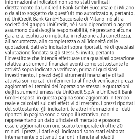
informazioni e indicatori non sono stati verificati
direttamente da UniCredit Bank GmbH Succursale di Milano
o da altro soggetto da quest’ultimo autorizzato e, pertanto,
né UniCredit Bank GmbH Succursale di Milano, né altra
società del gruppo UniCredit, né i suoi dipendenti o agenti
assumono qualsivoglia responsabilità, né prestano alcuna
garanzia, esplicita o implicita, in relazione alla correttezza,
all’accuratezza, alla completezza o all’idoneità delle
quotazioni, dati e/o indicatori sopra riportati, né di qualsiasi
valutazione fondata sugli stessi. Si invita, pertanto,
l’investitore che intenda effettuare una qualsiasi operazione
relativa a strumenti finanziari aventi come sottostante le
attività sopra indicate a verificare, prima di qualsiasi
investimento, i prezzi degli strumenti finanziari e di tali
attività sui mercati di riferimento al fine di verificare i prezzi
aggiornati e i termini dell’operazione stessa.Le quotazioni
degli strumenti emessi da UniCredit S.p.A. e UniCredit Bank
GmbH esposti in questa pagina sono aggiornati in tempo
reale e calcolati sui dati effettivi di mercato. I prezzi riportati
del sottostante, gli indicatori, le altre informazioni e i dati
riportati in pagina sono a scopo illustrativo, non
rappresentano un dato ufficiale di mercato e possono
essere aggiornati con uno scarto temporale di oltre 20
minuti. I prezzi, i dati e gli indicatori sono stati elaborati
internamente o ottenuti da fonti ritenute affidabili;