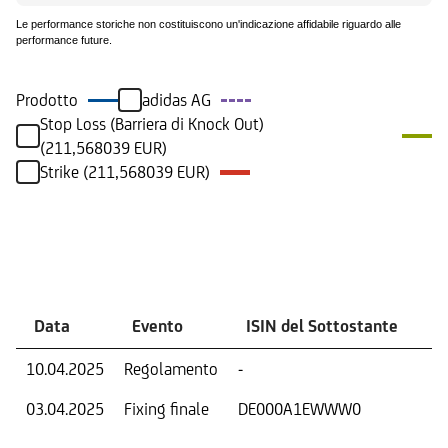
Le performance storiche non costituiscono un'indicazione affidabile riguardo alle
performance future.
Prodotto
adidas AG
Stop Loss (Barriera di Knock Out)
(211,568039 EUR)
Strike (211,568039 EUR)
Eventi
Data
Evento
ISIN del Sottostante
V
10.04.2025
Regolamento
-
Ri
03.04.2025
Fixing finale
DE000A1EWWW0
Val
Dat