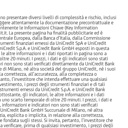
o presentare diversi livelli di complessità e rischio, inclusi
 leggere attentamente la documentazione precontrattuale e
 contenente le Informazioni Chiave (Key Information
it. La presente pagina ha finalità pubblicitarie ed è
trale Europea, dalla Banca d’Italia, dalla Commissione
strumenti finanziari emessi da UniCredit SpA e UniCredit
iCredit S.p.A. e UniCredit Bank GmbH esposti in questa
 le altre informazioni e i dati riportati in pagina sono a
e 20 minuti. I prezzi, i dati e gli indicatori sono stati
tori non sono stati verificati direttamente da UniCredit Bank
i Milano, né altra società del gruppo UniCredit, né i suoi
a correttezza, all’accuratezza, alla completezza o
rtanto, l’investitore che intenda effettuare una qualsiasi
estimento, i prezzi degli strumenti finanziari e di tali
li strumenti emessi da UniCredit S.p.A. e UniCredit Bank
tostante, gli indicatori, le altre informazioni e i dati
uno scarto temporale di oltre 20 minuti. I prezzi, i dati e
, informazioni e indicatori non sono stati verificati
 UniCredit Bank GmbH Succursale di Milano, né altra
 esplicita o implicita, in relazione alla correttezza,
 fondata sugli stessi. Si invita, pertanto, l’investitore che
 verificare, prima di qualsiasi investimento, i prezzi degli