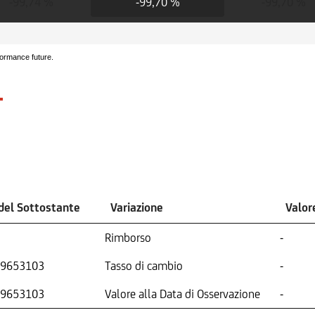
-99,74 %
-99,70 %
-99,70 %
formance future.
del Sottostante
Variazione
Valor
Rimborso
-
9653103
Tasso di cambio
-
9653103
Valore alla Data di Osservazione
-