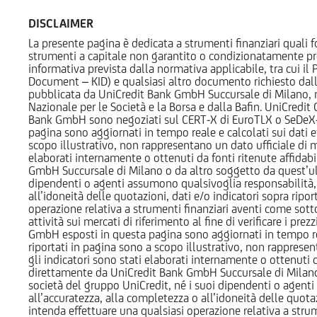
DISCLAIMER
La presente pagina è dedicata a strumenti finanziari quali fo
strumenti a capitale non garantito o condizionatamente pr
informativa prevista dalla normativa applicabile, tra cui i
Document – KID) e qualsiasi altro documento richiesto dalla 
pubblicata da UniCredit Bank GmbH Succursale di Milano, 
Nazionale per le Società e la Borsa e dalla Bafin. UniCredit
Bank GmbH sono negoziati sul CERT-X di EuroTLX o SeDeX-MT
pagina sono aggiornati in tempo reale e calcolati sui dati effe
scopo illustrativo, non rappresentano un dato ufficiale di m
elaborati internamente o ottenuti da fonti ritenute affidabil
GmbH Succursale di Milano o da altro soggetto da quest’ult
dipendenti o agenti assumono qualsivoglia responsabilità, né
all’idoneità delle quotazioni, dati e/o indicatori sopra ripor
operazione relativa a strumenti finanziari aventi come sottost
attività sui mercati di riferimento al fine di verificare i pr
GmbH esposti in questa pagina sono aggiornati in tempo reale e
riportati in pagina sono a scopo illustrativo, non rappresen
gli indicatori sono stati elaborati internamente o ottenuti da
direttamente da UniCredit Bank GmbH Succursale di Milano 
società del gruppo UniCredit, né i suoi dipendenti o agenti 
all’accuratezza, alla completezza o all’idoneità delle quotazi
intenda effettuare una qualsiasi operazione relativa a strume