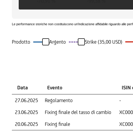
-70,91 %
-99,38 %
Le performance storiche non costituiscono un'indicazione affidabile riguardo alle per
Prodotto
Argento
Strike (35,00 USD)
Eventi
Data
Evento
ISIN 
27.06.2025
Regolamento
-
23.06.2025
Fixing finale del tasso di cambio
XC000
20.06.2025
Fixing finale
XC000