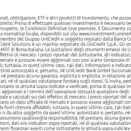
ndi, obbligazioni, ETF e altri prodotti di investimento, che posson
otetto. Prima di effettuare qualsiasi investimento è necessario
l Prospetto, le Condizioni Definitive (ove previste), il Documento
normativa locale, disponibili sul sito www.investimenti.unicredit.
membro del Gruppo UniCredit e soggetto regolato dalla Banca Cen
 Client Solutions è un marchio registrato da UniCredit S.p.A.. Gli 
F di Borsa Italiana. Le quotazioni degli strumenti emessi da Un
ttivi di mercato. I prezzi riportati del sottostante, gli indicatori,
ercato e possono essere aggiornati con uno scarto temporale di oltr
i; tuttavia, in quest’ultimo caso, tali dati, informazioni e indica
imo autorizzato e, pertanto, né UniCredit Bank GmbH Succursale d
 prestano alcuna garanzia, esplicita o implicita, in relazione all
tati, né di qualsiasi valutazione fondata sugli stessi. Si invita, pe
ante le attività sopra indicate a verificare, prima di qualsiasi inv
ezzi aggiornati e i termini dell’operazione stessa.Le quotazioni deg
 calcolati sui dati effettivi di mercato. I prezzi riportati del sot
tano un dato ufficiale di mercato e possono essere aggiornati con 
 fonti ritenute affidabili; tuttavia, in quest’ultimo caso, tali dati
o da altro soggetto da quest’ultimo autorizzato e, pertanto, né
assumono qualsivoglia responsabilità, né prestano alcuna garanzia,
oni, dati e/o indicatori sopra riportati, né di qualsiasi valutazione
nti finanziari aventi come sottostante le attività sopra indicate a