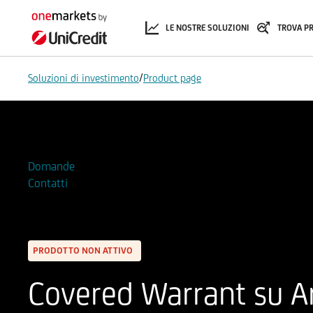
LE NOSTRE SOLUZIONI
TROVA P
/
Soluzioni di investimento
Product page
Aggiungi alla Watchlist
Domande
Contatti
PRODOTTO NON ATTIVO
Covered Warrant su Ar