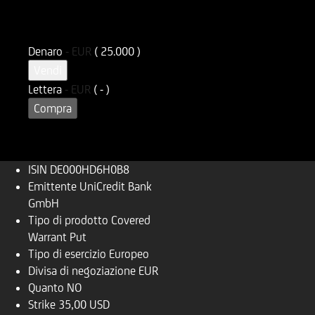
ISIN
Codice di Negoziazione
DE000HD6H0B8
UD6H0B
Denaro
-
EUR
( 25.000 )
Vendi
Lettera
-
EUR
( - )
Compra
ISIN
DE000HD6H0B8
Emittente
UniCredit Bank
GmbH
Tipo di prodotto
Covered
Warrant Put
Tipo di esercizio
Europeo
Divisa di negoziazione
EUR
Quanto
NO
Strike
35,00 USD