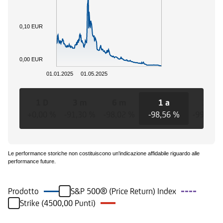
0,10 EUR
0,00 EUR
01.01.2025
01.05.2025
1 D
3 m
6 m
1 a
3 a
+0,00 %
-91,30 %
-98,02 %
-98,56 %
-99,11 
Le performance storiche non costituiscono un'indicazione affidabile riguardo alle
performance future.
Prodotto
S&P 500® (Price Return) Index
Strike (4500,00 Punti)