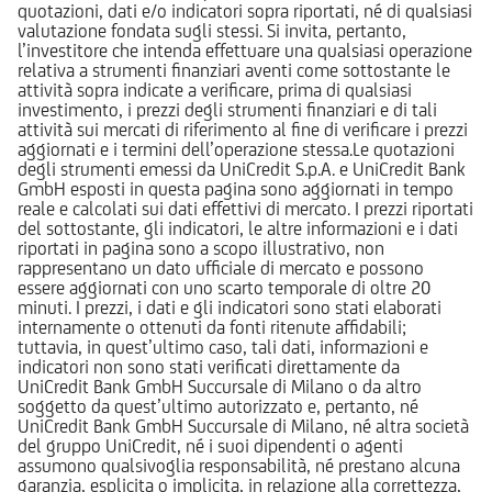
quotazioni, dati e/o indicatori sopra riportati, né di qualsiasi
valutazione fondata sugli stessi. Si invita, pertanto,
l’investitore che intenda effettuare una qualsiasi operazione
relativa a strumenti finanziari aventi come sottostante le
attività sopra indicate a verificare, prima di qualsiasi
investimento, i prezzi degli strumenti finanziari e di tali
attività sui mercati di riferimento al fine di verificare i prezzi
aggiornati e i termini dell’operazione stessa.Le quotazioni
degli strumenti emessi da UniCredit S.p.A. e UniCredit Bank
GmbH esposti in questa pagina sono aggiornati in tempo
reale e calcolati sui dati effettivi di mercato. I prezzi riportati
del sottostante, gli indicatori, le altre informazioni e i dati
riportati in pagina sono a scopo illustrativo, non
rappresentano un dato ufficiale di mercato e possono
essere aggiornati con uno scarto temporale di oltre 20
minuti. I prezzi, i dati e gli indicatori sono stati elaborati
internamente o ottenuti da fonti ritenute affidabili;
tuttavia, in quest’ultimo caso, tali dati, informazioni e
indicatori non sono stati verificati direttamente da
UniCredit Bank GmbH Succursale di Milano o da altro
soggetto da quest’ultimo autorizzato e, pertanto, né
UniCredit Bank GmbH Succursale di Milano, né altra società
del gruppo UniCredit, né i suoi dipendenti o agenti
assumono qualsivoglia responsabilità, né prestano alcuna
garanzia, esplicita o implicita, in relazione alla correttezza,