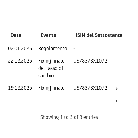
Eventi
Data
Evento
ISIN del Sottostante
V
02.01.2026
Regolamento
-
Ri
22.12.2025
Fixing finale
US78378X1072
Tas
del tasso di
ca
cambio
19.12.2025
Fixing finale
US78378X1072
Val
Dat
Os
Showing 1 to 3 of 3 entries