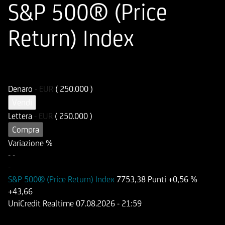
S&P 500® (Price
Return) Index
ISIN
Codice di Negoziazione
DE000HD6CKV5
UD6CKV
Denaro
-
EUR
( 250.000 )
Vendi
Lettera
-
EUR
( 250.000 )
Compra
Variazione %
-
-
-
S&P 500® (Price Return) Index
7753,38 Punti
+0,56 %
+43,66
UniCredit Realtime
07.08.2026
- 21:59