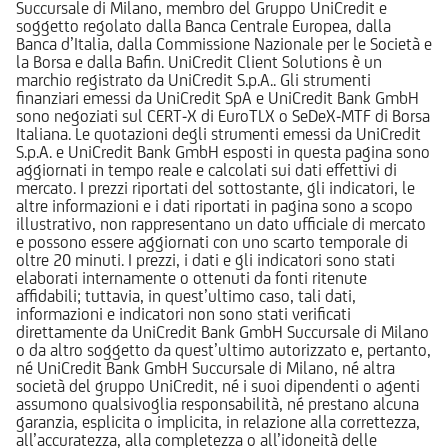
Succursale di Milano, membro del Gruppo UniCredit e
soggetto regolato dalla Banca Centrale Europea, dalla
Banca d’Italia, dalla Commissione Nazionale per le Società e
la Borsa e dalla Bafin. UniCredit Client Solutions è un
marchio registrato da UniCredit S.p.A.. Gli strumenti
finanziari emessi da UniCredit SpA e UniCredit Bank GmbH
sono negoziati sul CERT-X di EuroTLX o SeDeX-MTF di Borsa
Italiana. Le quotazioni degli strumenti emessi da UniCredit
S.p.A. e UniCredit Bank GmbH esposti in questa pagina sono
aggiornati in tempo reale e calcolati sui dati effettivi di
mercato. I prezzi riportati del sottostante, gli indicatori, le
altre informazioni e i dati riportati in pagina sono a scopo
illustrativo, non rappresentano un dato ufficiale di mercato
e possono essere aggiornati con uno scarto temporale di
oltre 20 minuti. I prezzi, i dati e gli indicatori sono stati
elaborati internamente o ottenuti da fonti ritenute
affidabili; tuttavia, in quest’ultimo caso, tali dati,
informazioni e indicatori non sono stati verificati
direttamente da UniCredit Bank GmbH Succursale di Milano
o da altro soggetto da quest’ultimo autorizzato e, pertanto,
né UniCredit Bank GmbH Succursale di Milano, né altra
società del gruppo UniCredit, né i suoi dipendenti o agenti
assumono qualsivoglia responsabilità, né prestano alcuna
garanzia, esplicita o implicita, in relazione alla correttezza,
all’accuratezza, alla completezza o all’idoneità delle