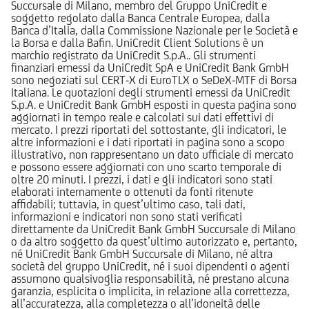
Succursale di Milano, membro del Gruppo UniCredit e
soggetto regolato dalla Banca Centrale Europea, dalla
Banca d’Italia, dalla Commissione Nazionale per le Società e
la Borsa e dalla Bafin. UniCredit Client Solutions è un
marchio registrato da UniCredit S.p.A.. Gli strumenti
finanziari emessi da UniCredit SpA e UniCredit Bank GmbH
sono negoziati sul CERT-X di EuroTLX o SeDeX-MTF di Borsa
Italiana. Le quotazioni degli strumenti emessi da UniCredit
S.p.A. e UniCredit Bank GmbH esposti in questa pagina sono
aggiornati in tempo reale e calcolati sui dati effettivi di
mercato. I prezzi riportati del sottostante, gli indicatori, le
altre informazioni e i dati riportati in pagina sono a scopo
illustrativo, non rappresentano un dato ufficiale di mercato
e possono essere aggiornati con uno scarto temporale di
oltre 20 minuti. I prezzi, i dati e gli indicatori sono stati
elaborati internamente o ottenuti da fonti ritenute
affidabili; tuttavia, in quest’ultimo caso, tali dati,
informazioni e indicatori non sono stati verificati
direttamente da UniCredit Bank GmbH Succursale di Milano
o da altro soggetto da quest’ultimo autorizzato e, pertanto,
né UniCredit Bank GmbH Succursale di Milano, né altra
società del gruppo UniCredit, né i suoi dipendenti o agenti
assumono qualsivoglia responsabilità, né prestano alcuna
garanzia, esplicita o implicita, in relazione alla correttezza,
all’accuratezza, alla completezza o all’idoneità delle