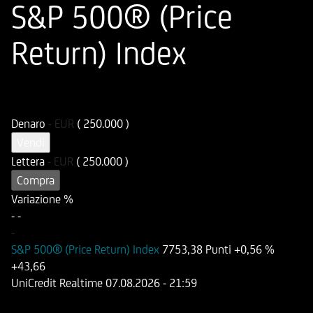
S&P 500® (Price
Return) Index
ISIN
Codice di Negoziazione
DE000HD6CKU7
UD6CKU
Denaro
-
EUR
( 250.000 )
Vendi
Lettera
-
EUR
( 250.000 )
Compra
Variazione %
-
-
-
S&P 500® (Price Return) Index
7753,38 Punti
+0,56 %
+43,66
UniCredit Realtime
07.08.2026
- 21:59