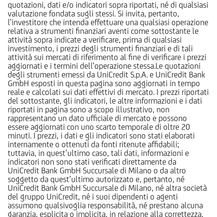
quotazioni, dati e/o indicatori sopra riportati, né di qualsiasi
valutazione fondata sugli stessi. Si invita, pertanto,
l’investitore che intenda effettuare una qualsiasi operazione
relativa a strumenti finanziari aventi come sottostante le
attività sopra indicate a verificare, prima di qualsiasi
investimento, i prezzi degli strumenti finanziari e di tali
attività sui mercati di riferimento al fine di verificare i prezzi
aggiornati e i termini dell’operazione stessa.Le quotazioni
degli strumenti emessi da UniCredit S.p.A. e UniCredit Bank
GmbH esposti in questa pagina sono aggiornati in tempo
reale e calcolati sui dati effettivi di mercato. I prezzi riportati
del sottostante, gli indicatori, le altre informazioni e i dati
riportati in pagina sono a scopo illustrativo, non
rappresentano un dato ufficiale di mercato e possono
essere aggiornati con uno scarto temporale di oltre 20
minuti. I prezzi, i dati e gli indicatori sono stati elaborati
internamente o ottenuti da fonti ritenute affidabili;
tuttavia, in quest’ultimo caso, tali dati, informazioni e
indicatori non sono stati verificati direttamente da
UniCredit Bank GmbH Succursale di Milano o da altro
soggetto da quest’ultimo autorizzato e, pertanto, né
UniCredit Bank GmbH Succursale di Milano, né altra società
del gruppo UniCredit, né i suoi dipendenti o agenti
assumono qualsivoglia responsabilità, né prestano alcuna
garanzia, esplicita o implicita, in relazione alla correttezza,