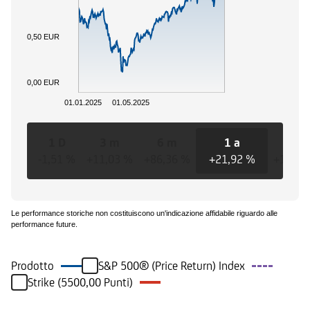
0,50 EUR
0,00 EUR
01.01.2025
01.05.2025
1 D
3 m
6 m
1 a
3 a
-1,51 %
+11,03 %
+86,36 %
+21,92 %
+101,6
Le performance storiche non costituiscono un'indicazione affidabile riguardo alle
performance future.
Prodotto
S&P 500® (Price Return) Index
Strike (5500,00 Punti)