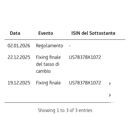
Eventi
Data
Evento
ISIN del Sottostante
V
02.01.2026
Regolamento
-
Ri
22.12.2025
Fixing finale
US78378X1072
Tas
del tasso di
ca
cambio
19.12.2025
Fixing finale
US78378X1072
Val
Dat
Os
Showing 1 to 3 of 3 entries