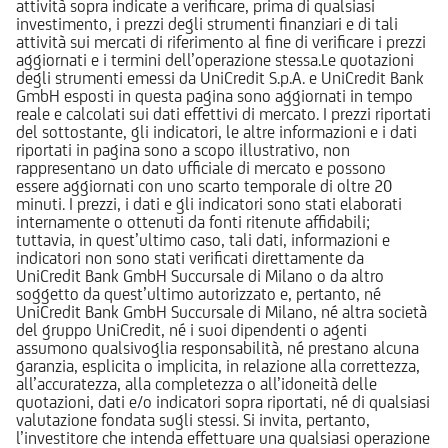
attività sopra indicate a verificare, prima di qualsiasi
investimento, i prezzi degli strumenti finanziari e di tali
attività sui mercati di riferimento al fine di verificare i prezzi
aggiornati e i termini dell’operazione stessa.Le quotazioni
degli strumenti emessi da UniCredit S.p.A. e UniCredit Bank
GmbH esposti in questa pagina sono aggiornati in tempo
reale e calcolati sui dati effettivi di mercato. I prezzi riportati
del sottostante, gli indicatori, le altre informazioni e i dati
riportati in pagina sono a scopo illustrativo, non
rappresentano un dato ufficiale di mercato e possono
essere aggiornati con uno scarto temporale di oltre 20
minuti. I prezzi, i dati e gli indicatori sono stati elaborati
internamente o ottenuti da fonti ritenute affidabili;
tuttavia, in quest’ultimo caso, tali dati, informazioni e
indicatori non sono stati verificati direttamente da
UniCredit Bank GmbH Succursale di Milano o da altro
soggetto da quest’ultimo autorizzato e, pertanto, né
UniCredit Bank GmbH Succursale di Milano, né altra società
del gruppo UniCredit, né i suoi dipendenti o agenti
assumono qualsivoglia responsabilità, né prestano alcuna
garanzia, esplicita o implicita, in relazione alla correttezza,
all’accuratezza, alla completezza o all’idoneità delle
quotazioni, dati e/o indicatori sopra riportati, né di qualsiasi
valutazione fondata sugli stessi. Si invita, pertanto,
l’investitore che intenda effettuare una qualsiasi operazione