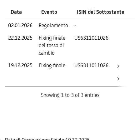
Data
Evento
ISIN del Sottostante
V
02.01.2026
Regolamento
-
Ri
22.12.2025
Fixing finale
US6311011026
Tas
del tasso di
ca
cambio
19.12.2025
Fixing finale
US6311011026
Val
Dat
Os
Showing 1 to 3 of 3 entries
Informazioni sul rimborso
Data di Osservazione Finale
19.12.2025