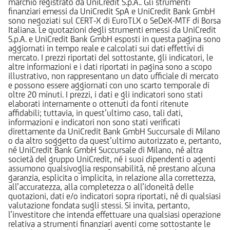
marchio registrato da UniCredit S.p.A.. Gli strumenti
finanziari emessi da UniCredit SpA e UniCredit Bank GmbH
sono negoziati sul CERT-X di EuroTLX o SeDeX-MTF di Borsa
Italiana. Le quotazioni degli strumenti emessi da UniCredit
S.p.A. e UniCredit Bank GmbH esposti in questa pagina sono
aggiornati in tempo reale e calcolati sui dati effettivi di
mercato. I prezzi riportati del sottostante, gli indicatori, le
altre informazioni e i dati riportati in pagina sono a scopo
illustrativo, non rappresentano un dato ufficiale di mercato
e possono essere aggiornati con uno scarto temporale di
oltre 20 minuti. I prezzi, i dati e gli indicatori sono stati
elaborati internamente o ottenuti da fonti ritenute
affidabili; tuttavia, in quest’ultimo caso, tali dati,
informazioni e indicatori non sono stati verificati
direttamente da UniCredit Bank GmbH Succursale di Milano
o da altro soggetto da quest’ultimo autorizzato e, pertanto,
né UniCredit Bank GmbH Succursale di Milano, né altra
società del gruppo UniCredit, né i suoi dipendenti o agenti
assumono qualsivoglia responsabilità, né prestano alcuna
garanzia, esplicita o implicita, in relazione alla correttezza,
all’accuratezza, alla completezza o all’idoneità delle
quotazioni, dati e/o indicatori sopra riportati, né di qualsiasi
valutazione fondata sugli stessi. Si invita, pertanto,
l’investitore che intenda effettuare una qualsiasi operazione
relativa a strumenti finanziari aventi come sottostante le