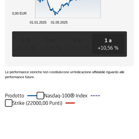
0,00 EUR
01.01.2025
01.05.2025
1 D
3 m
6 m
1 a
3 
+1,33 %
+13,38 %
+127,23 %
+10,56 %
+70,
Le performance storiche non costituiscono un'indicazione affidabile riguardo alle
performance future.
Prodotto
Nasdaq-100® Index
Strike (22000,00 Punti)
Eventi