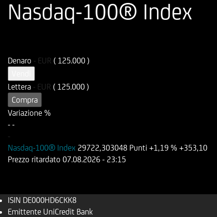
Nasdaq-100® Index
ISIN
Codice di Negoziazione
DE000HD6CKK8
UD6CKK
Denaro
-
EUR
( 125.000 )
Vendi
Lettera
-
EUR
( 125.000 )
Compra
Variazione %
-
-
-
Nasdaq-100® Index
29722,303048 Punti
+1,19 %
+353,10
Prezzo ritardato
07.08.2026
- 23:15
ISIN
DE000HD6CKK8
Emittente
UniCredit Bank