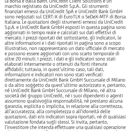
la Borsa e dalla Bafin. UniCredit Client Solutions è un
marchio registrato da UniCredit S.p.A.. Gli strumenti
finanziari emessi da UniCredit SpA e UniCredit Bank GmbH
sono negoziati sul CERT-X di EuroTLX o SeDeX-MTF di Borsa
Italiana. Le quotazioni degli strumenti emessi da UniCredit
S.p.A. e UniCredit Bank GmbH esposti in questa pagina sono
aggiornati in tempo reale e calcolati sui dati effettivi di
mercato. I prezzi riportati del sottostante, gli indicatori, le
altre informazioni e i dati riportati in pagina sono a scopo
illustrativo, non rappresentano un dato ufficiale di mercato
e possono essere aggiornati con uno scarto temporale di
oltre 20 minuti. I prezzi, i dati e gli indicatori sono stati
elaborati internamente o ottenuti da fonti ritenute
affidabili; tuttavia, in quest’ultimo caso, tali dati,
informazioni e indicatori non sono stati verificati
direttamente da UniCredit Bank GmbH Succursale di Milano
o da altro soggetto da quest’ultimo autorizzato e, pertanto,
né UniCredit Bank GmbH Succursale di Milano, né altra
società del gruppo UniCredit, né i suoi dipendenti o agenti
assumono qualsivoglia responsabilità, né prestano alcuna
garanzia, esplicita o implicita, in relazione alla correttezza,
all’accuratezza, alla completezza o all’idoneità delle
quotazioni, dati e/o indicatori sopra riportati, né di qualsiasi
valutazione fondata sugli stessi. Si invita, pertanto,
l’investitore che intenda effettuare una qualsiasi operazione