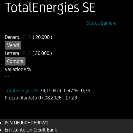
TotalEnergies SE
ISIN
Codice di Negoziazione
Status Barriere
DE000HD69PW1
UD69PW
Denaro
-
EUR
( 20.000 )
Vendi
Lettera
-
EUR
( 20.000 )
Compra
Variazione %
-
-
-
TotalEnergies SE
74,15 EUR
-0,47 %
-0,35
Prezzo ritardato
07.08.2026
- 17:29
ISIN
DE000HD69PW1
Emittente
UniCredit Bank