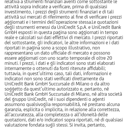
relativa a strumenti finanziari aventi come sottostante le
attività sopra indicate a verificare, prima di qualsiasi
investimento, i prezzi degli strumenti finanziari e di tali
attività sui mercati di riferimento al fine di verificare i prezzi
aggiornati e i termini dell’operazione stessa.Le quotazioni
degli strumenti emessi da UniCredit S.p.A. e UniCredit Bank
GmbH esposti in questa pagina sono aggiornati in tempo
reale e calcolati sui dati effettivi di mercato. I prezzi riportati
del sottostante, gli indicatori, le altre informazioni e i dati
riportati in pagina sono a scopo illustrativo, non
rappresentano un dato ufficiale di mercato e possono
essere aggiornati con uno scarto temporale di oltre 20
minuti. I prezzi, i dati e gli indicatori sono stati elaborati
internamente o ottenuti da fonti ritenute affidabili;
tuttavia, in quest’ultimo caso, tali dati, informazioni e
indicatori non sono stati verificati direttamente da
UniCredit Bank GmbH Succursale di Milano o da altro
soggetto da quest’ultimo autorizzato e, pertanto, né
UniCredit Bank GmbH Succursale di Milano, né altra società
del gruppo UniCredit, né i suoi dipendenti o agenti
assumono qualsivoglia responsabilità, né prestano alcuna
garanzia, esplicita o implicita, in relazione alla correttezza,
all’accuratezza, alla completezza o all’idoneità delle
quotazioni, dati e/o indicatori sopra riportati, né di qualsiasi
valutazione fondata sugli stessi. Si invita, pertanto,