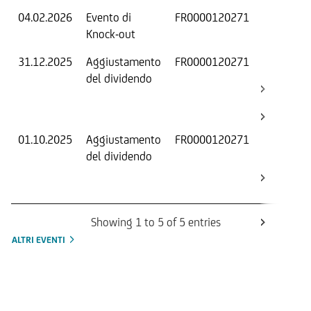
04.02.2026
Evento di
FR0000120271
-
Knock-out
31.12.2025
Aggiustamento
FR0000120271
S
del dividendo
S
(
K
01.10.2025
Aggiustamento
FR0000120271
S
del dividendo
S
(
K
Showing 1 to 5 of 5 entries
ALTRI EVENTI
Informazioni sul rimborso