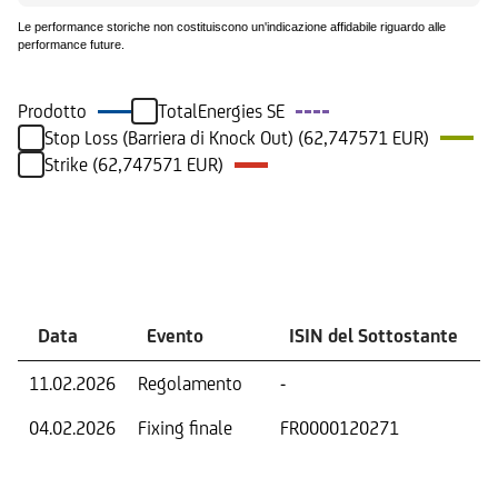
Le performance storiche non costituiscono un'indicazione affidabile riguardo alle
performance future.
Prodotto
TotalEnergies SE
Stop Loss (Barriera di Knock Out) (62,747571 EUR)
Strike (62,747571 EUR)
Eventi
Data
Evento
ISIN del Sottostante
11.02.2026
Regolamento
-
04.02.2026
Fixing finale
FR0000120271
V
D
O