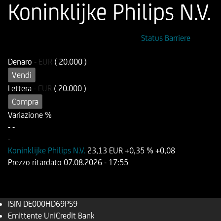
Koninklijke Philips N.V.
ISIN
Codice di Negoziazione
Status Barriere
DE000HD69PS9
UD69PS
Denaro
-
EUR
( 20.000 )
Vendi
Lettera
-
EUR
( 20.000 )
Compra
Variazione %
-
-
-
Koninklijke Philips N.V.
23,13 EUR
+0,35 %
+0,08
Prezzo ritardato
07.08.2026
- 17:55
ISIN
DE000HD69PS9
Emittente
UniCredit Bank