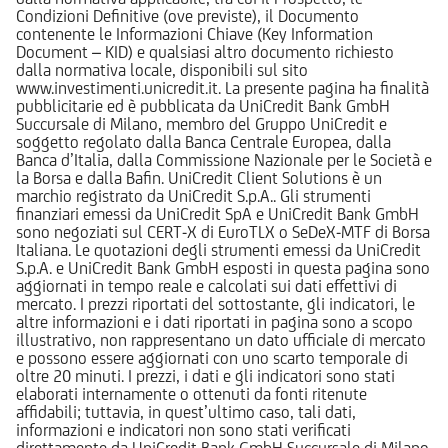
Condizioni Definitive (ove previste), il Documento
contenente le Informazioni Chiave (Key Information
Document – KID) e qualsiasi altro documento richiesto
dalla normativa locale, disponibili sul sito
www.investimenti.unicredit.it. La presente pagina ha finalità
pubblicitarie ed è pubblicata da UniCredit Bank GmbH
Succursale di Milano, membro del Gruppo UniCredit e
soggetto regolato dalla Banca Centrale Europea, dalla
Banca d’Italia, dalla Commissione Nazionale per le Società e
la Borsa e dalla Bafin. UniCredit Client Solutions è un
marchio registrato da UniCredit S.p.A.. Gli strumenti
finanziari emessi da UniCredit SpA e UniCredit Bank GmbH
sono negoziati sul CERT-X di EuroTLX o SeDeX-MTF di Borsa
Italiana. Le quotazioni degli strumenti emessi da UniCredit
S.p.A. e UniCredit Bank GmbH esposti in questa pagina sono
aggiornati in tempo reale e calcolati sui dati effettivi di
mercato. I prezzi riportati del sottostante, gli indicatori, le
altre informazioni e i dati riportati in pagina sono a scopo
illustrativo, non rappresentano un dato ufficiale di mercato
e possono essere aggiornati con uno scarto temporale di
oltre 20 minuti. I prezzi, i dati e gli indicatori sono stati
elaborati internamente o ottenuti da fonti ritenute
affidabili; tuttavia, in quest’ultimo caso, tali dati,
informazioni e indicatori non sono stati verificati
direttamente da UniCredit Bank GmbH Succursale di Milano