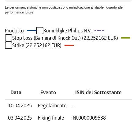
Le performance storiche non costituiscono un'indicazione affidabile riguardo alle
performance future.
Prodotto
Koninklijke Philips N.V.
Stop Loss (Barriera di Knock Out) (22,252162 EUR)
Strike (22,252162 EUR)
Eventi
Data
Evento
ISIN del Sottostante
V
10.04.2025
Regolamento
-
Ri
03.04.2025
Fixing finale
NL0000009538
Val
Dat
Os