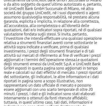
o da altro soggetto da quest’ultimo autorizzato e, pertanto,
né UniCredit Bank GmbH Succursale di Milano, né altra
società del gruppo UniCredit, né i suoi dipendenti o agenti
assumono qualsivoglia responsabilità, né prestano alcuna
garanzia, esplicita o implicita, in relazione alla correttezza,
all’accuratezza, alla completezza o all’idoneità delle
quotazioni, dati e/o indicatori sopra riportati, né di qualsiasi
valutazione fondata sugli stessi. Si invita, pertanto,
l’investitore che intenda effettuare una qualsiasi operazione
relativa a strumenti finanziari aventi come sottostante le
attività sopra indicate a verificare, prima di qualsiasi
investimento, i prezzi degli strumenti finanziari e di tali
attività sui mercati di riferimento al fine di verificare i prezzi
aggiornati e i termini dell’operazione stessa.Le quotazioni
degli strumenti emessi da UniCredit S.p.A. e UniCredit Bank
GmbH esposti in questa pagina sono aggiornati in tempo
reale e calcolati sui dati effettivi di mercato. I prezzi riportati
del sottostante, gli indicatori, le altre informazioni e i dati
riportati in pagina sono a scopo illustrativo, non
rappresentano un dato ufficiale di mercato e possono
essere aggiornati con uno scarto temporale di oltre 20
minuti. I prezzi, i dati e gli indicatori sono stati elaborati
internamente o ottenuti da fonti ritenute affidabili;
tuttavia, in quest’ultimo caso, tali dati, informazioni e