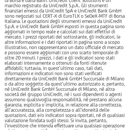
la Borsa e dalla Bafin. UniCredit Client Solutions è un
marchio registrato da UniCredit S.p.A.. Gli strumenti
finanziari emessi da UniCredit SpA e UniCredit Bank GmbH
sono negoziati sul CERT-X di EuroTLX o SeDeX-MTF di Borsa
Italiana. Le quotazioni degli strumenti emessi da UniCredit
S.p.A. e UniCredit Bank GmbH esposti in questa pagina sono
aggiornati in tempo reale e calcolati sui dati effettivi di
mercato. I prezzi riportati del sottostante, gli indicatori, le
altre informazioni e i dati riportati in pagina sono a scopo
illustrativo, non rappresentano un dato ufficiale di mercato
e possono essere aggiornati con uno scarto temporale di
oltre 20 minuti. I prezzi, i dati e gli indicatori sono stati
elaborati internamente o ottenuti da fonti ritenute
affidabili; tuttavia, in quest’ultimo caso, tali dati,
informazioni e indicatori non sono stati verificati
direttamente da UniCredit Bank GmbH Succursale di Milano
o da altro soggetto da quest’ultimo autorizzato e, pertanto,
né UniCredit Bank GmbH Succursale di Milano, né altra
società del gruppo UniCredit, né i suoi dipendenti o agenti
assumono qualsivoglia responsabilità, né prestano alcuna
garanzia, esplicita o implicita, in relazione alla correttezza,
all’accuratezza, alla completezza o all’idoneità delle
quotazioni, dati e/o indicatori sopra riportati, né di qualsiasi
valutazione fondata sugli stessi. Si invita, pertanto,
l’investitore che intenda effettuare una qualsiasi operazione