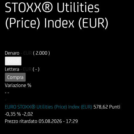
STOXX® Utilities
(Price) Index (EUR)
ISIN
Codice di Negoziazione
DE000HD63RY6
UD63RY
Denaro
-
EUR
( 2.000 )
Vendi
Lettera
-
EUR
( - )
Compra
Variazione %
-
-
-
EURO STOXX® Utilities (Price) Index (EUR)
578,62 Punti
-0,35 %
-2,02
Prezzo ritardato
05.08.2026
- 17:29