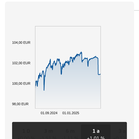
PANORAMICA
SOTTOSTANTE
DOCUMENTI
104,00 EUR
102,00 EUR
100,00 EUR
98,00 EUR
01.09.2024
01.01.2025
1 D
3 m
6 m
1 a
3 a
+0,00 %
-1,51 %
-1,11 %
+1,01 %
+0,12 %
+