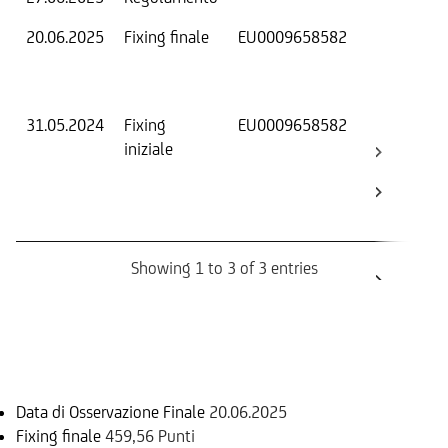
20.06.2025
Fixing finale
EU0009658582
Val
Dat
Os
31.05.2024
Fixing
EU0009658582
Fix
iniziale
ini
Str
Bar
Bo
Showing 1 to 3 of 3 entries
Informazioni sul rimborso
Data di Osservazione Finale
20.06.2025
Fixing finale
459,56 Punti