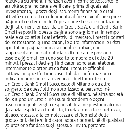
relativa a strumenti finanziari aventi come sottostante le
attività sopra indicate a verificare, prima di qualsiasi
investimento, i prezzi degli strumenti finanziari e di tali
attività sui mercati di riferimento al fine di verificare i prezzi
aggiornati e i termini dell’operazione stessa.Le quotazioni
degli strumenti emessi da UniCredit S.p.A. e UniCredit Bank
GmbH esposti in questa pagina sono aggiornati in tempo
reale e calcolati sui dati effettivi di mercato. I prezzi riportati
del sottostante, gli indicatori, le altre informazioni e i dati
riportati in pagina sono a scopo illustrativo, non
rappresentano un dato ufficiale di mercato e possono
essere aggiornati con uno scarto temporale di oltre 20
minuti. I prezzi, i dati e gli indicatori sono stati elaborati
internamente o ottenuti da fonti ritenute affidabili;
tuttavia, in quest’ultimo caso, tali dati, informazioni e
indicatori non sono stati verificati direttamente da
UniCredit Bank GmbH Succursale di Milano o da altro
soggetto da quest’ultimo autorizzato e, pertanto, né
UniCredit Bank GmbH Succursale di Milano, né altra società
del gruppo UniCredit, né i suoi dipendenti o agenti
assumono qualsivoglia responsabilità, né prestano alcuna
garanzia, esplicita o implicita, in relazione alla correttezza,
all’accuratezza, alla completezza o all’idoneità delle
quotazioni, dati e/o indicatori sopra riportati, né di qualsiasi
valutazione fondata sugli stessi. Si invita, pertanto,