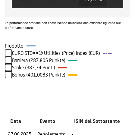
Le performance storiche non costituiscono un'indicazione affidabile riguardo alle
performance future.
Prodotto
EURO STOXX® Utilities (Price) Index (EUR)
Barriera (287,805 Punkte)
Strike (383,74 Punti)
Bonus (401,0083 Punkte)
Eventi
Data
Evento
ISIN del Sottostante
V
27.06.2025
Regolamento
-
Ri