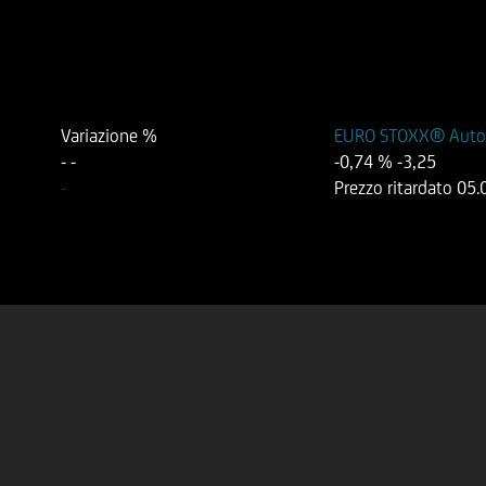
Variazione %
EURO STOXX® Automo
-
-
-0,74 %
-3,25
-
Prezzo ritardato
05.