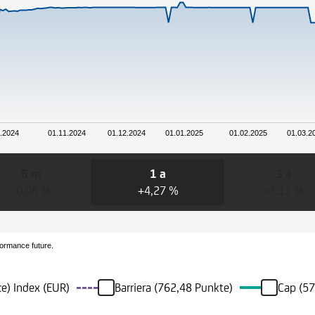
.2024
01.11.2024
01.12.2024
01.01.2025
01.02.2025
01.03.2
6 m
1 a
3 a
-0,06 %
+4,27 %
+7,11 %
formance future.
e) Index (EUR)
Barriera (762,48 Punkte)
Cap (57