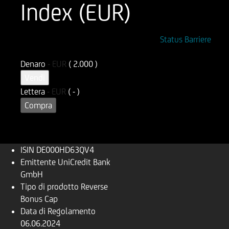
Index (EUR)
ISIN
Codice di Negoziazione
Status Barriere
DE000HD63QV4
UD63QV
Denaro
-
EUR
( 2.000 )
Vendi
Lettera
-
EUR
( - )
Compra
ISIN
DE000HD63QV4
Emittente
UniCredit Bank
GmbH
Tipo di prodotto
Reverse
Bonus Cap
Data di Regolamento
06.06.2024