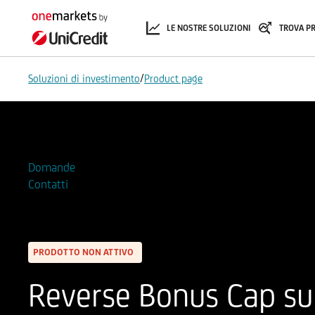
LE NOSTRE SOLUZIONI
TROVA P
/
Soluzioni di investimento
Product page
Aggiungi alla Watchlist
Domande
Contatti
PRODOTTO NON ATTIVO
Reverse Bonus Cap su