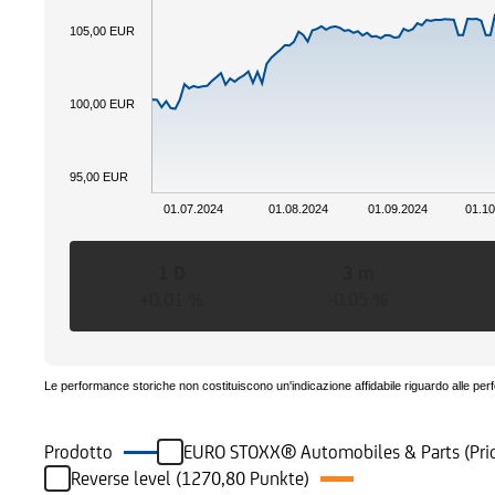
105,00 EUR
100,00 EUR
95,00 EUR
01.07.2024
01.08.2024
01.09.2024
01.10
1 D
3 m
+0,01 %
-0,05 %
Le performance storiche non costituiscono un'indicazione affidabile riguardo alle per
Prodotto
EURO STOXX® Automobiles & Parts (Pric
Reverse level (1270,80 Punkte)