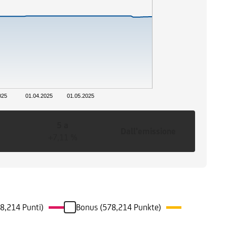
025
01.04.2025
01.05.2025
5 a
Dall'emissione
+7,11 %
8,214 Punti)
Bonus (578,214 Punkte)