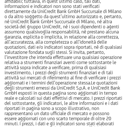
affidabili; tuttavia, in quest’ultimo caso, tali dati,
informazioni e indicatori non sono stati verificati
direttamente da UniCredit Bank GmbH Succursale di Milano
o da altro soggetto da quest’ultimo autorizzato e, pertanto,
né UniCredit Bank GmbH Succursale di Milano, né altra
società del gruppo UniCredit, né i suoi dipendenti o agenti
assumono qualsivoglia responsabilità, né prestano alcuna
garanzia, esplicita o implicita, in relazione alla correttezza,
all’accuratezza, alla completezza o all’idoneità delle
quotazioni, dati e/o indicatori sopra riportati, né di qualsiasi
valutazione fondata sugli stessi. Si invita, pertanto,
l’investitore che intenda effettuare una qualsiasi operazione
relativa a strumenti finanziari aventi come sottostante le
attività sopra indicate a verificare, prima di qualsiasi
investimento, i prezzi degli strumenti finanziari e di tali
attività sui mercati di riferimento al fine di verificare i prezzi
aggiornati e i termini dell’operazione stessa.Le quotazioni
degli strumenti emessi da UniCredit S.p.A. e UniCredit Bank
GmbH esposti in questa pagina sono aggiornati in tempo
reale e calcolati sui dati effettivi di mercato. I prezzi riportati
del sottostante, gli indicatori, le altre informazioni e i dati
riportati in pagina sono a scopo illustrativo, non
rappresentano un dato ufficiale di mercato e possono
essere aggiornati con uno scarto temporale di oltre 20
minuti. I prezzi, i dati e gli indicatori sono stati elaborati