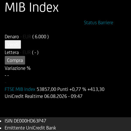
MIB Index
ISIN
Codice di Negoziazione
Status Barriere
DE000HD63P47
UD63P4
Denaro
-
EUR
( 6.000 )
Vendi
Lettera
-
EUR
( - )
Compra
Variazione %
-
-
-
FTSE MIB Index
53857,00 Punti
+0,77 %
+413,30
UniCredit Realtime
06.08.2026
- 09:47
ISIN
DE000HD63P47
Emittente
UniCredit Bank