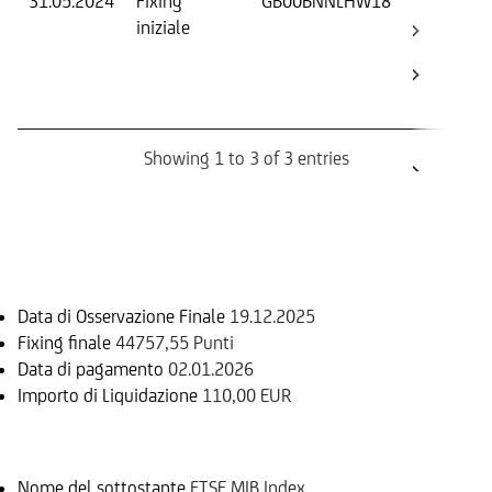
31.05.2024
Fixing
GB00BNNLHW18
Fix
iniziale
ini
Bar
Ca
Bo
Showing 1 to 3 of 3 entries
Informazioni sul rimborso
Data di Osservazione Finale
19.12.2025
Fixing finale
44757,55 Punti
Data di pagamento
02.01.2026
Importo di Liquidazione
110,00 EUR
Sottostante
Nome del sottostante
FTSE MIB Index