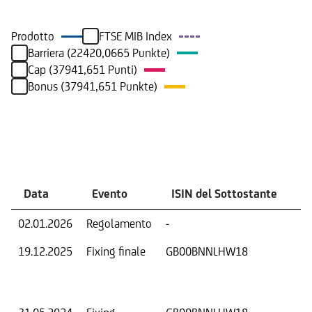
Prodotto
FTSE MIB Index
Barriera (22420,0665 Punkte)
Cap (37941,651 Punti)
Bonus (37941,651 Punkte)
Eventi
Data
Evento
ISIN del Sottostante
V
02.01.2026
Regolamento
-
Ri
19.12.2025
Fixing finale
GB00BNNLHW18
Val
Dat
Os