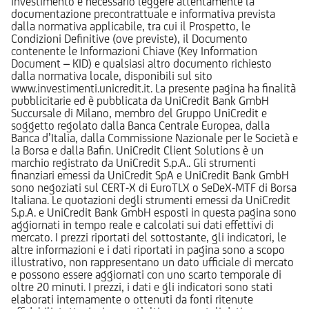
investimento è necessario leggere attentamente la
documentazione precontrattuale e informativa prevista
dalla normativa applicabile, tra cui il Prospetto, le
Condizioni Definitive (ove previste), il Documento
contenente le Informazioni Chiave (Key Information
Document – KID) e qualsiasi altro documento richiesto
dalla normativa locale, disponibili sul sito
www.investimenti.unicredit.it. La presente pagina ha finalità
pubblicitarie ed è pubblicata da UniCredit Bank GmbH
Succursale di Milano, membro del Gruppo UniCredit e
soggetto regolato dalla Banca Centrale Europea, dalla
Banca d’Italia, dalla Commissione Nazionale per le Società e
la Borsa e dalla Bafin. UniCredit Client Solutions è un
marchio registrato da UniCredit S.p.A.. Gli strumenti
finanziari emessi da UniCredit SpA e UniCredit Bank GmbH
sono negoziati sul CERT-X di EuroTLX o SeDeX-MTF di Borsa
Italiana. Le quotazioni degli strumenti emessi da UniCredit
S.p.A. e UniCredit Bank GmbH esposti in questa pagina sono
aggiornati in tempo reale e calcolati sui dati effettivi di
mercato. I prezzi riportati del sottostante, gli indicatori, le
altre informazioni e i dati riportati in pagina sono a scopo
illustrativo, non rappresentano un dato ufficiale di mercato
e possono essere aggiornati con uno scarto temporale di
oltre 20 minuti. I prezzi, i dati e gli indicatori sono stati
elaborati internamente o ottenuti da fonti ritenute