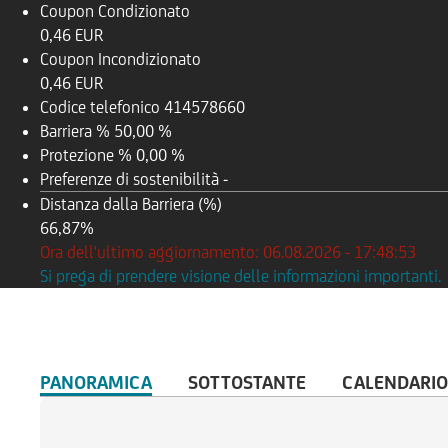
Coupon Condizionato
0,46 EUR
Coupon Incondizionato
0,46 EUR
Codice telefonico
414578660
Barriera %
50,00 %
Protezione %
0,00 %
Preferenze di sostenibilità
-
Distanza dalla Barriera (%)
66,87%
Ora dell'ultimo aggiornamento: 06.08.2026 - 17:48:53
Si prega di prendere visione delle informazioni importanti.
PANORAMICA
SOTTOSTANTE
CALENDARIO