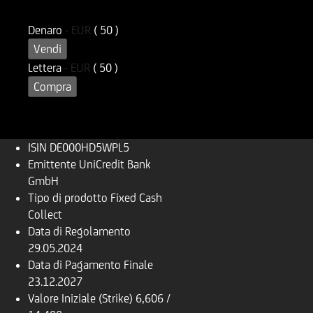
DE000HD5WPL5
UD5WPL
Denaro
-
EUR
( 50 )
Vendi
Lettera
-
EUR
( 50 )
Compra
ISIN
DE000HD5WPL5
Emittente
UniCredit Bank
GmbH
Tipo di prodotto
Fixed Cash
Collect
Data di Regolamento
29.05.2024
Data di Pagamento Finale
23.12.2027
Valore Iniziale (Strike)
6,606 /