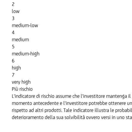
2
low
3
medium-low
4
medium
5
medium-high
6
high
7
very high
Più rischio
L'indicatore di rischio assume che l'investitore mantenga il 
momento antecedente e l'investitore potrebbe ottenere un re
rispetto ad altri prodotti. Tale indicatore illustra le probab
deterioramento della sua solvibilità ovvero versi in uno sta
Sottostante