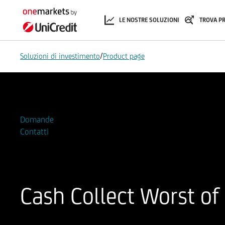
LE NOSTRE SOLUZIONI
TROVA P
/
Soluzioni di investimento
Product page
Aggiungi alla Watchlist
Domande
Contatti
Cash Collect Worst of 
ISIN
Codice di Negoziazione