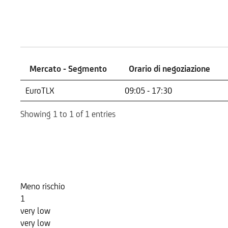
Mercati
Mercato - Segmento
Orario di negoziazione
Mercato - Segmento
Orario di negoziazione
EuroTLX
09:05 - 17:30
Showing 1 to 1 of 1 entries
Indicatore di Rischio
Meno rischio
1
very low
very low