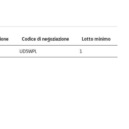
zione
Codice di negoziazione
Lotto minimo
zione
Codice di negoziazione
Lotto minimo
UD5WPL
1