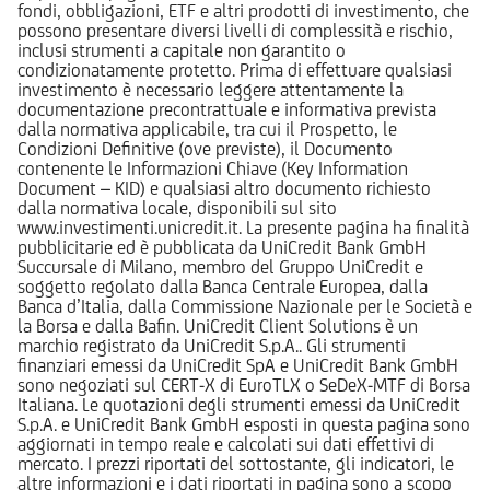
fondi, obbligazioni, ETF e altri prodotti di investimento, che
possono presentare diversi livelli di complessità e rischio,
inclusi strumenti a capitale non garantito o
condizionatamente protetto. Prima di effettuare qualsiasi
investimento è necessario leggere attentamente la
documentazione precontrattuale e informativa prevista
dalla normativa applicabile, tra cui il Prospetto, le
Condizioni Definitive (ove previste), il Documento
contenente le Informazioni Chiave (Key Information
Document – KID) e qualsiasi altro documento richiesto
dalla normativa locale, disponibili sul sito
www.investimenti.unicredit.it. La presente pagina ha finalità
pubblicitarie ed è pubblicata da UniCredit Bank GmbH
Succursale di Milano, membro del Gruppo UniCredit e
soggetto regolato dalla Banca Centrale Europea, dalla
Banca d’Italia, dalla Commissione Nazionale per le Società e
la Borsa e dalla Bafin. UniCredit Client Solutions è un
marchio registrato da UniCredit S.p.A.. Gli strumenti
finanziari emessi da UniCredit SpA e UniCredit Bank GmbH
sono negoziati sul CERT-X di EuroTLX o SeDeX-MTF di Borsa
Italiana. Le quotazioni degli strumenti emessi da UniCredit
S.p.A. e UniCredit Bank GmbH esposti in questa pagina sono
aggiornati in tempo reale e calcolati sui dati effettivi di
mercato. I prezzi riportati del sottostante, gli indicatori, le
altre informazioni e i dati riportati in pagina sono a scopo