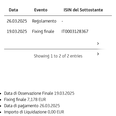
Data
Evento
ISIN del Sottostante
V
26.03.2025
Regolamento
-
Ri
19.03.2025
Fixing finale
IT0003128367
Val
Dat
Os
Showing 1 to 2 of 2 entries
Informazioni sul rimborso
Data di Osservazione Finale
19.03.2025
Fixing finale
7,178 EUR
Data di pagamento
26.03.2025
Importo di Liquidazione
0,00 EUR