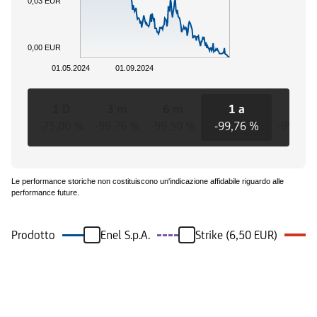
0,03 EUR
0,00 EUR
01.05.2024
01.09.2024
1 D
3 m
6 m
1 a
3 a
-75,00 %
-99,26 %
-99,50 %
-99,76 %
-99,76 
Le performance storiche non costituiscono un'indicazione affidabile riguardo alle
performance future.
Prodotto
Enel S.p.A.
Strike (6,50 EUR)
Eventi