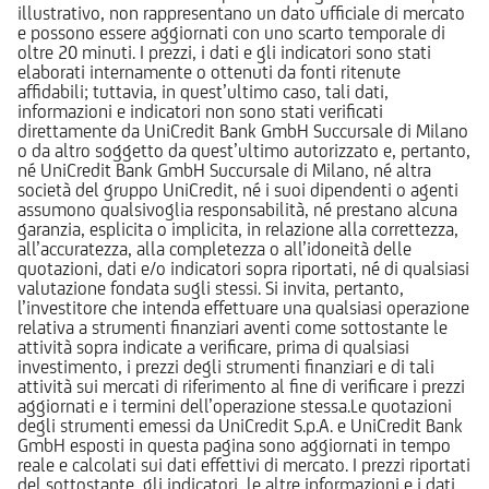
illustrativo, non rappresentano un dato ufficiale di mercato
e possono essere aggiornati con uno scarto temporale di
oltre 20 minuti. I prezzi, i dati e gli indicatori sono stati
elaborati internamente o ottenuti da fonti ritenute
affidabili; tuttavia, in quest’ultimo caso, tali dati,
informazioni e indicatori non sono stati verificati
direttamente da UniCredit Bank GmbH Succursale di Milano
o da altro soggetto da quest’ultimo autorizzato e, pertanto,
né UniCredit Bank GmbH Succursale di Milano, né altra
società del gruppo UniCredit, né i suoi dipendenti o agenti
assumono qualsivoglia responsabilità, né prestano alcuna
garanzia, esplicita o implicita, in relazione alla correttezza,
all’accuratezza, alla completezza o all’idoneità delle
quotazioni, dati e/o indicatori sopra riportati, né di qualsiasi
valutazione fondata sugli stessi. Si invita, pertanto,
l’investitore che intenda effettuare una qualsiasi operazione
relativa a strumenti finanziari aventi come sottostante le
attività sopra indicate a verificare, prima di qualsiasi
investimento, i prezzi degli strumenti finanziari e di tali
attività sui mercati di riferimento al fine di verificare i prezzi
aggiornati e i termini dell’operazione stessa.Le quotazioni
degli strumenti emessi da UniCredit S.p.A. e UniCredit Bank
GmbH esposti in questa pagina sono aggiornati in tempo
reale e calcolati sui dati effettivi di mercato. I prezzi riportati
del sottostante, gli indicatori, le altre informazioni e i dati