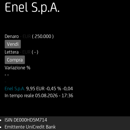
Enel S.p.A.
ISIN
Codice di Negoziazione
DE000HD5M714
UD5M71
Denaro
-
EUR
( 250.000 )
Vendi
Lettera
-
EUR
( - )
Compra
Variazione %
-
-
-
Enel S.p.A.
9,95 EUR
-0,45 %
-0,04
In tempo reale
05.08.2026
- 17:36
ISIN
DE000HD5M714
Emittente
UniCredit Bank