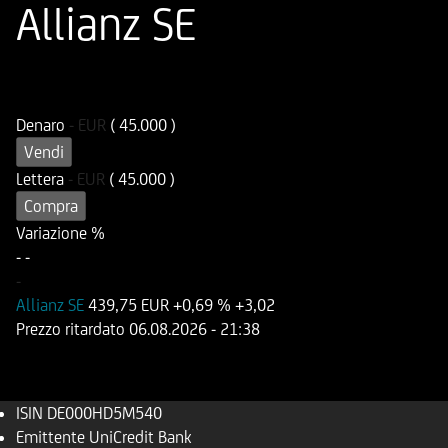
Allianz SE
ISIN
Codice di Negoziazione
DE000HD5M540
UD5M54
Denaro
-
EUR
( 45.000 )
Vendi
Lettera
-
EUR
( 45.000 )
Compra
Variazione %
-
-
-
Allianz SE
439,75 EUR
+0,69 %
+3,02
Prezzo ritardato
06.08.2026
- 21:38
ISIN
DE000HD5M540
Emittente
UniCredit Bank