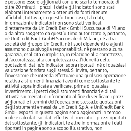
e possono essere aggiornati con uno scarto temporale di
oltre 20 minuti. I prezzi, i dati e gli indicatori sono stati
elaborati internamente o ottenuti da fonti ritenute
affidabili; tuttavia, in quest’ultimo caso, tali dati,
informazioni e indicatori non sono stati verificati
direttamente da UniCredit Bank GmbH Succursale di Milano
o da altro soggetto da quest’ultimo autorizzato e, pertanto,
né UniCredit Bank GmbH Succursale di Milano, né altra
società del gruppo UniCredit, né i suoi dipendenti o agenti
assumono qualsivoglia responsabilità, né prestano alcuna
garanzia, esplicita o implicita, in relazione alla correttezza,
all’accuratezza, alla completezza o all’idoneità delle
quotazioni, dati e/o indicatori sopra riportati, né di qualsiasi
valutazione fondata sugli stessi. Si invita, pertanto,
l’investitore che intenda effettuare una qualsiasi operazione
relativa a strumenti finanziari aventi come sottostante le
attività sopra indicate a verificare, prima di qualsiasi
investimento, i prezzi degli strumenti finanziari e di tali
attività sui mercati di riferimento al fine di verificare i prezzi
aggiornati e i termini dell’operazione stessa.Le quotazioni
degli strumenti emessi da UniCredit S.p.A. e UniCredit Bank
GmbH esposti in questa pagina sono aggiornati in tempo
reale e calcolati sui dati effettivi di mercato. I prezzi riportati
del sottostante, gli indicatori, le altre informazioni e i dati
riportati in pagina sono a scopo illustrativo, non