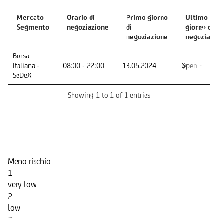
Mercato -
Orario di
Primo giorno
Ultimo
Segmento
negoziazione
di
giorno di
negoziazione
negoziazi
Mercato -
Orario di
Primo giorno
Ultimo
Borsa
Segmento
negoziazione
di
giorno di
Italiana -
08:00 - 22:00
13.05.2024
Open End
negoziazione
negoziazi
SeDeX
Showing 1 to 1 of 1 entries
Indicatore di Rischio
Meno rischio
1
very low
2
low