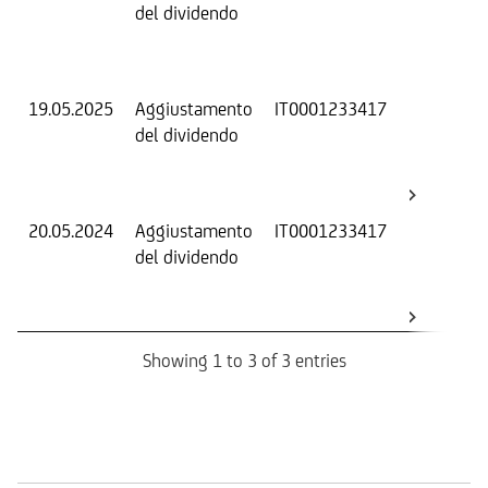
del dividendo
S
(
K
19.05.2025
Aggiustamento
IT0001233417
S
del dividendo
S
(
K
20.05.2024
Aggiustamento
IT0001233417
S
del dividendo
S
(
K
Showing 1 to 3 of 3 entries
Mercati