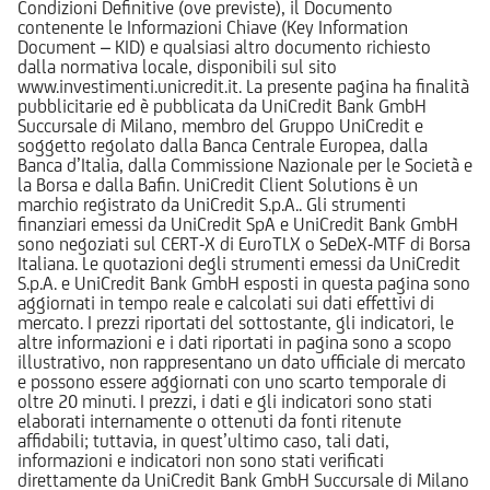
Condizioni Definitive (ove previste), il Documento
contenente le Informazioni Chiave (Key Information
Document – KID) e qualsiasi altro documento richiesto
dalla normativa locale, disponibili sul sito
www.investimenti.unicredit.it. La presente pagina ha finalità
pubblicitarie ed è pubblicata da UniCredit Bank GmbH
Succursale di Milano, membro del Gruppo UniCredit e
soggetto regolato dalla Banca Centrale Europea, dalla
Banca d’Italia, dalla Commissione Nazionale per le Società e
la Borsa e dalla Bafin. UniCredit Client Solutions è un
marchio registrato da UniCredit S.p.A.. Gli strumenti
finanziari emessi da UniCredit SpA e UniCredit Bank GmbH
sono negoziati sul CERT-X di EuroTLX o SeDeX-MTF di Borsa
Italiana. Le quotazioni degli strumenti emessi da UniCredit
S.p.A. e UniCredit Bank GmbH esposti in questa pagina sono
aggiornati in tempo reale e calcolati sui dati effettivi di
mercato. I prezzi riportati del sottostante, gli indicatori, le
altre informazioni e i dati riportati in pagina sono a scopo
illustrativo, non rappresentano un dato ufficiale di mercato
e possono essere aggiornati con uno scarto temporale di
oltre 20 minuti. I prezzi, i dati e gli indicatori sono stati
elaborati internamente o ottenuti da fonti ritenute
affidabili; tuttavia, in quest’ultimo caso, tali dati,
informazioni e indicatori non sono stati verificati
direttamente da UniCredit Bank GmbH Succursale di Milano