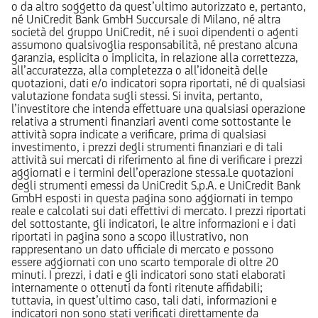
o da altro soggetto da quest’ultimo autorizzato e, pertanto,
né UniCredit Bank GmbH Succursale di Milano, né altra
società del gruppo UniCredit, né i suoi dipendenti o agenti
assumono qualsivoglia responsabilità, né prestano alcuna
garanzia, esplicita o implicita, in relazione alla correttezza,
all’accuratezza, alla completezza o all’idoneità delle
quotazioni, dati e/o indicatori sopra riportati, né di qualsiasi
valutazione fondata sugli stessi. Si invita, pertanto,
l’investitore che intenda effettuare una qualsiasi operazione
relativa a strumenti finanziari aventi come sottostante le
attività sopra indicate a verificare, prima di qualsiasi
investimento, i prezzi degli strumenti finanziari e di tali
attività sui mercati di riferimento al fine di verificare i prezzi
aggiornati e i termini dell’operazione stessa.Le quotazioni
degli strumenti emessi da UniCredit S.p.A. e UniCredit Bank
GmbH esposti in questa pagina sono aggiornati in tempo
reale e calcolati sui dati effettivi di mercato. I prezzi riportati
del sottostante, gli indicatori, le altre informazioni e i dati
riportati in pagina sono a scopo illustrativo, non
rappresentano un dato ufficiale di mercato e possono
essere aggiornati con uno scarto temporale di oltre 20
minuti. I prezzi, i dati e gli indicatori sono stati elaborati
internamente o ottenuti da fonti ritenute affidabili;
tuttavia, in quest’ultimo caso, tali dati, informazioni e
indicatori non sono stati verificati direttamente da