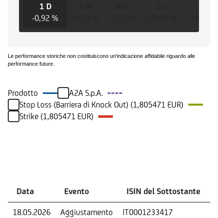
1 D
3 m
6 m
1 a
3 a
-0,92 %
+8,27 %
-27,53 %
+28,47 %
+147,47
Le performance storiche non costituiscono un'indicazione affidabile riguardo alle
performance future.
Prodotto
A2A S.p.A.
Stop Loss (Barriera di Knock Out) (1,805471 EUR)
Strike (1,805471 EUR)
Eventi
Data
Evento
ISIN del Sottostante
18.05.2026
Aggiustamento
IT0001233417
S