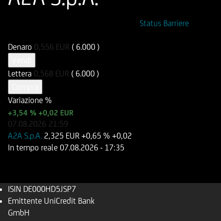
ISIN
Codice di Negoziazione
Status Barriere
DE000HD5JSP7
UD5JSP
Denaro
0,556
EUR
( 6.000 )
Vendi
Lettera
0,568
EUR
( 6.000 )
Compra
Variazione %
+3,54 %
+0,02 EUR
07.08.2026
21:59
A2A S.p.A.
2,325 EUR
+0,65 %
+0,02
In tempo reale
07.08.2026
- 17:35
ISIN
DE000HD5JSP7
Emittente
UniCredit Bank
GmbH