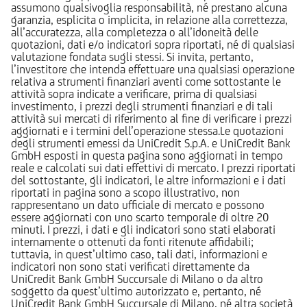
assumono qualsivoglia responsabilità, né prestano alcuna
garanzia, esplicita o implicita, in relazione alla correttezza,
all’accuratezza, alla completezza o all’idoneità delle
quotazioni, dati e/o indicatori sopra riportati, né di qualsiasi
valutazione fondata sugli stessi. Si invita, pertanto,
l’investitore che intenda effettuare una qualsiasi operazione
relativa a strumenti finanziari aventi come sottostante le
attività sopra indicate a verificare, prima di qualsiasi
investimento, i prezzi degli strumenti finanziari e di tali
attività sui mercati di riferimento al fine di verificare i prezzi
aggiornati e i termini dell’operazione stessa.Le quotazioni
degli strumenti emessi da UniCredit S.p.A. e UniCredit Bank
GmbH esposti in questa pagina sono aggiornati in tempo
reale e calcolati sui dati effettivi di mercato. I prezzi riportati
del sottostante, gli indicatori, le altre informazioni e i dati
riportati in pagina sono a scopo illustrativo, non
rappresentano un dato ufficiale di mercato e possono
essere aggiornati con uno scarto temporale di oltre 20
minuti. I prezzi, i dati e gli indicatori sono stati elaborati
internamente o ottenuti da fonti ritenute affidabili;
tuttavia, in quest’ultimo caso, tali dati, informazioni e
indicatori non sono stati verificati direttamente da
UniCredit Bank GmbH Succursale di Milano o da altro
soggetto da quest’ultimo autorizzato e, pertanto, né
UniCredit Bank GmbH Succursale di Milano, né altra società