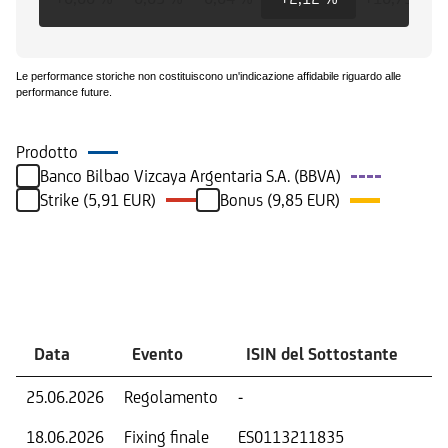
Le performance storiche non costituiscono un'indicazione affidabile riguardo alle
performance future.
Prodotto
Banco Bilbao Vizcaya Argentaria S.A. (BBVA)
Strike (5,91 EUR)
Bonus (9,85 EUR)
Eventi
Data
Evento
ISIN del Sottostante
V
25.06.2026
Regolamento
-
Ri
18.06.2026
Fixing finale
ES0113211835
Val