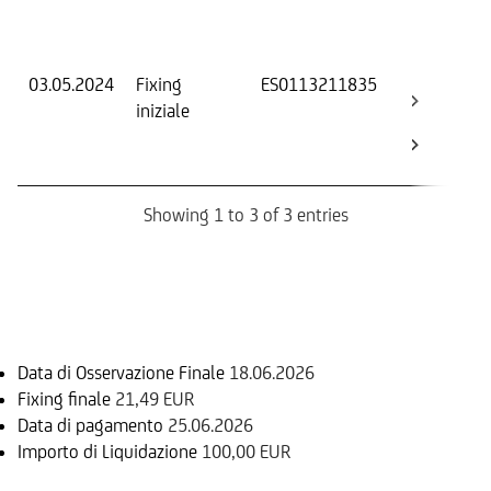
Dat
Os
03.05.2024
Fixing
ES0113211835
Fix
iniziale
ini
Str
Bo
Showing 1 to 3 of 3 entries
Informazioni sul rimborso
Data di Osservazione Finale
18.06.2026
Fixing finale
21,49 EUR
Data di pagamento
25.06.2026
Importo di Liquidazione
100,00 EUR