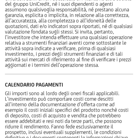
del gruppo UniCredit, né i suoi dipendenti o agenti
assumono qualsivoglia responsabilità, né prestano alcuna
garanzia, esplicita o implicita, in relazione alla correttezza,
all’accuratezza, alla completezza o all’idoneità delle
quotazioni, dati e/o indicatori sopra riportati, né di qualsiasi
valutazione fondata sugli stessi. Si invita, pertanto,
l’investitore che intenda effettuare una qualsiasi operazione
relativa a strumenti finanziari aventi come sottostante le
attività sopra indicate a verificare, prima di qualsiasi
investimento, i prezzi degli strumenti finanziari e di tali
attività sui mercati di riferimento al fine di verificare i prezzi
aggiornati e i termini dell’operazione stessa.
CALENDARIO PAGAMENTI
Gli importi sono al lordo degli oneri fiscali applicabili.
L’investimento può comportare costi come descitti
all’interno della documentazione d’offerta come ad
esempio il costi iniziali specifici del prodotto nonchè costi
di deposito, costi di acquisto e vendita che potrebbero
essere addebitati e resi noti da terze parti, che possono
ridurre il rendimento. Fanno fede esclusivamente il
prospetto, inclusi eventuali supplementi, le condizioni
definitive e i documenti contenenti le informazioni chiave,