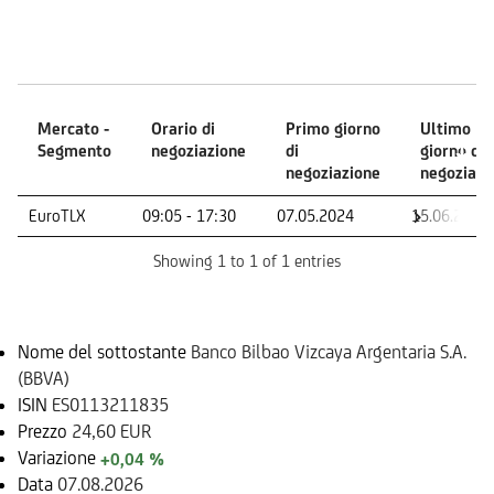
Mercati
Mercato -
Orario di
Primo giorno
Ultimo
Segmento
negoziazione
di
giorno di
negoziazione
negoziazi
Mercato -
Orario di
Primo giorno
Ultimo
EuroTLX
09:05 - 17:30
07.05.2024
15.06.2026
Segmento
negoziazione
di
giorno di
negoziazione
negoziazi
Showing 1 to 1 of 1 entries
Sottostante
Nome del sottostante
Banco Bilbao Vizcaya Argentaria S.A.
(BBVA)
ISIN
ES0113211835
Prezzo
24,60 EUR
Variazione
+0,04 %
Data
07.08.2026