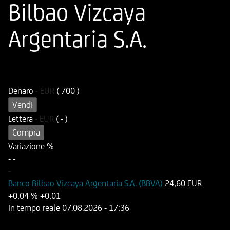
Bilbao Vizcaya
Argentaria S.A.
ISIN
Codice di Negoziazione
DE000HD5ASF7
UD5ASF
Denaro
-
EUR
( 700 )
Vendi
Lettera
-
EUR
( - )
Compra
Variazione %
-
-
-
Banco Bilbao Vizcaya Argentaria S.A. (BBVA)
24,60 EUR
+0,04 %
+0,01
In tempo reale
07.08.2026
- 17:36