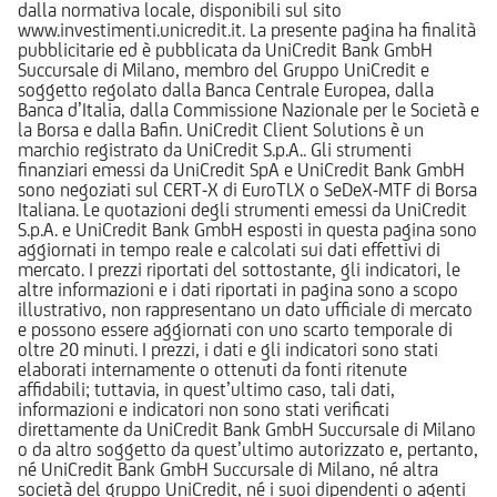
dalla normativa locale, disponibili sul sito
www.investimenti.unicredit.it. La presente pagina ha finalità
pubblicitarie ed è pubblicata da UniCredit Bank GmbH
Succursale di Milano, membro del Gruppo UniCredit e
soggetto regolato dalla Banca Centrale Europea, dalla
Banca d’Italia, dalla Commissione Nazionale per le Società e
la Borsa e dalla Bafin. UniCredit Client Solutions è un
marchio registrato da UniCredit S.p.A.. Gli strumenti
finanziari emessi da UniCredit SpA e UniCredit Bank GmbH
sono negoziati sul CERT-X di EuroTLX o SeDeX-MTF di Borsa
Italiana. Le quotazioni degli strumenti emessi da UniCredit
S.p.A. e UniCredit Bank GmbH esposti in questa pagina sono
aggiornati in tempo reale e calcolati sui dati effettivi di
mercato. I prezzi riportati del sottostante, gli indicatori, le
altre informazioni e i dati riportati in pagina sono a scopo
illustrativo, non rappresentano un dato ufficiale di mercato
e possono essere aggiornati con uno scarto temporale di
oltre 20 minuti. I prezzi, i dati e gli indicatori sono stati
elaborati internamente o ottenuti da fonti ritenute
affidabili; tuttavia, in quest’ultimo caso, tali dati,
informazioni e indicatori non sono stati verificati
direttamente da UniCredit Bank GmbH Succursale di Milano
o da altro soggetto da quest’ultimo autorizzato e, pertanto,
né UniCredit Bank GmbH Succursale di Milano, né altra
società del gruppo UniCredit, né i suoi dipendenti o agenti