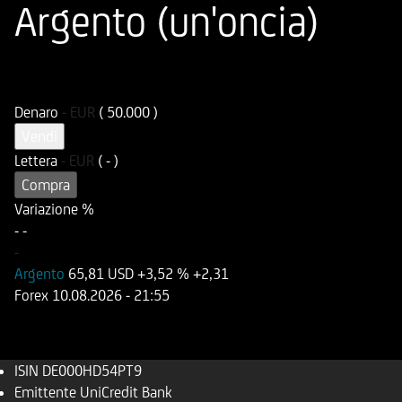
Argento (un'oncia)
ISIN
Codice di Negoziazione
DE000HD54PT9
UD54PT
Denaro
-
EUR
( 50.000 )
Vendi
Lettera
-
EUR
( - )
Compra
Variazione %
-
-
-
Argento
65,81 USD
+3,52 %
+2,31
Forex
10.08.2026
- 21:55
ISIN
DE000HD54PT9
Emittente
UniCredit Bank