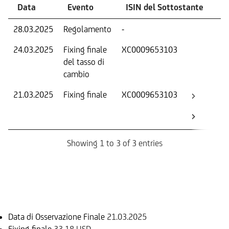
Data
Evento
ISIN del Sottostante
V
28.03.2025
Regolamento
-
Ri
24.03.2025
Fixing finale
XC0009653103
Tas
del tasso di
ca
cambio
21.03.2025
Fixing finale
XC0009653103
Val
Dat
Os
Showing 1 to 3 of 3 entries
Informazioni sul rimborso
Data di Osservazione Finale
21.03.2025
Fixing finale
33,18 USD