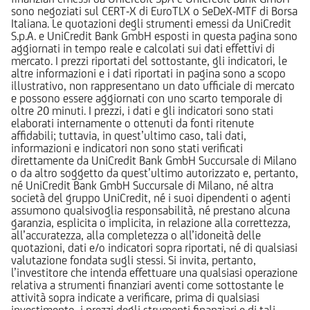
sono negoziati sul CERT-X di EuroTLX o SeDeX-MTF di Borsa
Italiana. Le quotazioni degli strumenti emessi da UniCredit
S.p.A. e UniCredit Bank GmbH esposti in questa pagina sono
aggiornati in tempo reale e calcolati sui dati effettivi di
mercato. I prezzi riportati del sottostante, gli indicatori, le
altre informazioni e i dati riportati in pagina sono a scopo
illustrativo, non rappresentano un dato ufficiale di mercato
e possono essere aggiornati con uno scarto temporale di
oltre 20 minuti. I prezzi, i dati e gli indicatori sono stati
elaborati internamente o ottenuti da fonti ritenute
affidabili; tuttavia, in quest’ultimo caso, tali dati,
informazioni e indicatori non sono stati verificati
direttamente da UniCredit Bank GmbH Succursale di Milano
o da altro soggetto da quest’ultimo autorizzato e, pertanto,
né UniCredit Bank GmbH Succursale di Milano, né altra
società del gruppo UniCredit, né i suoi dipendenti o agenti
assumono qualsivoglia responsabilità, né prestano alcuna
garanzia, esplicita o implicita, in relazione alla correttezza,
all’accuratezza, alla completezza o all’idoneità delle
quotazioni, dati e/o indicatori sopra riportati, né di qualsiasi
valutazione fondata sugli stessi. Si invita, pertanto,
l’investitore che intenda effettuare una qualsiasi operazione
relativa a strumenti finanziari aventi come sottostante le
attività sopra indicate a verificare, prima di qualsiasi
investimento, i prezzi degli strumenti finanziari e di tali