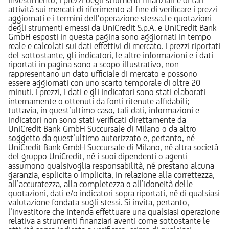
attività sui mercati di riferimento al fine di verificare i prezzi
aggiornati e i termini dell’operazione stessa.Le quotazioni
degli strumenti emessi da UniCredit S.p.A. e UniCredit Bank
GmbH esposti in questa pagina sono aggiornati in tempo
reale e calcolati sui dati effettivi di mercato. I prezzi riportati
del sottostante, gli indicatori, le altre informazioni e i dati
riportati in pagina sono a scopo illustrativo, non
rappresentano un dato ufficiale di mercato e possono
essere aggiornati con uno scarto temporale di oltre 20
minuti. I prezzi, i dati e gli indicatori sono stati elaborati
internamente o ottenuti da fonti ritenute affidabili;
tuttavia, in quest’ultimo caso, tali dati, informazioni e
indicatori non sono stati verificati direttamente da
UniCredit Bank GmbH Succursale di Milano o da altro
soggetto da quest’ultimo autorizzato e, pertanto, né
UniCredit Bank GmbH Succursale di Milano, né altra società
del gruppo UniCredit, né i suoi dipendenti o agenti
assumono qualsivoglia responsabilità, né prestano alcuna
garanzia, esplicita o implicita, in relazione alla correttezza,
all’accuratezza, alla completezza o all’idoneità delle
quotazioni, dati e/o indicatori sopra riportati, né di qualsiasi
valutazione fondata sugli stessi. Si invita, pertanto,
l’investitore che intenda effettuare una qualsiasi operazione
relativa a strumenti finanziari aventi come sottostante le