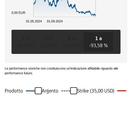
0,00 EUR
01.05.2024
01.09.2024
1 D
3 m
6 m
1 a
3 a
-24,00 %
-83,76 %
-94,19 %
-93,58 %
-93,58 
Le performance storiche non costituiscono un'indicazione affidabile riguardo alle
performance future.
Prodotto
Argento
Strike (35,00 USD)
Eventi