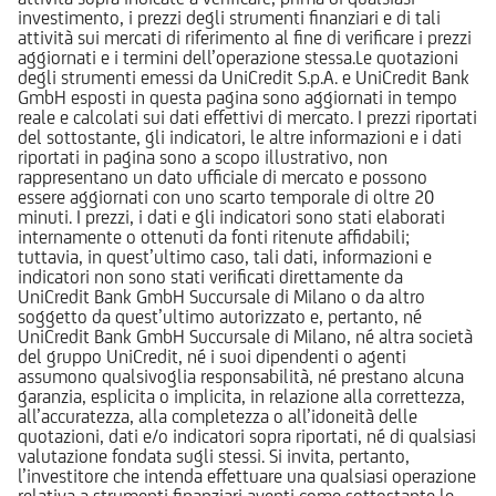
investimento, i prezzi degli strumenti finanziari e di tali
attività sui mercati di riferimento al fine di verificare i prezzi
aggiornati e i termini dell’operazione stessa.Le quotazioni
degli strumenti emessi da UniCredit S.p.A. e UniCredit Bank
GmbH esposti in questa pagina sono aggiornati in tempo
reale e calcolati sui dati effettivi di mercato. I prezzi riportati
del sottostante, gli indicatori, le altre informazioni e i dati
riportati in pagina sono a scopo illustrativo, non
rappresentano un dato ufficiale di mercato e possono
essere aggiornati con uno scarto temporale di oltre 20
minuti. I prezzi, i dati e gli indicatori sono stati elaborati
internamente o ottenuti da fonti ritenute affidabili;
tuttavia, in quest’ultimo caso, tali dati, informazioni e
indicatori non sono stati verificati direttamente da
UniCredit Bank GmbH Succursale di Milano o da altro
soggetto da quest’ultimo autorizzato e, pertanto, né
UniCredit Bank GmbH Succursale di Milano, né altra società
del gruppo UniCredit, né i suoi dipendenti o agenti
assumono qualsivoglia responsabilità, né prestano alcuna
garanzia, esplicita o implicita, in relazione alla correttezza,
all’accuratezza, alla completezza o all’idoneità delle
quotazioni, dati e/o indicatori sopra riportati, né di qualsiasi
valutazione fondata sugli stessi. Si invita, pertanto,
l’investitore che intenda effettuare una qualsiasi operazione
relativa a strumenti finanziari aventi come sottostante le