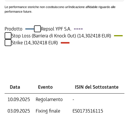
Le performance storiche non costituiscono un'indicazione affidabile riguardo alle
performance future.
Prodotto
Repsol YPF S.A.
Stop Loss (Barriera di Knock Out) (14,302418 EUR)
Strike (14,302418 EUR)
Eventi
Data
Evento
ISIN del Sottostante
10.09.2025
Regolamento
-
03.09.2025
Fixing finale
ES0173516115
V
D
O