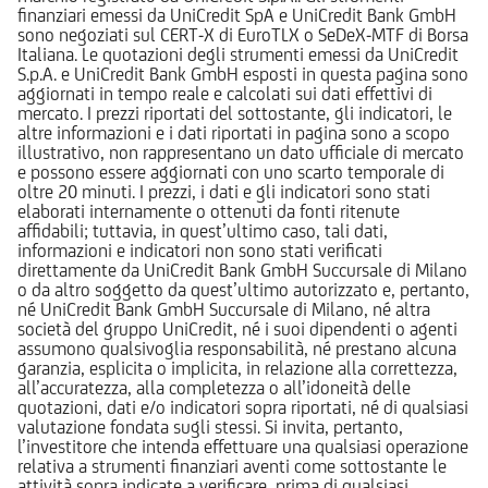
finanziari emessi da UniCredit SpA e UniCredit Bank GmbH
sono negoziati sul CERT-X di EuroTLX o SeDeX-MTF di Borsa
Italiana. Le quotazioni degli strumenti emessi da UniCredit
S.p.A. e UniCredit Bank GmbH esposti in questa pagina sono
aggiornati in tempo reale e calcolati sui dati effettivi di
mercato. I prezzi riportati del sottostante, gli indicatori, le
altre informazioni e i dati riportati in pagina sono a scopo
illustrativo, non rappresentano un dato ufficiale di mercato
e possono essere aggiornati con uno scarto temporale di
oltre 20 minuti. I prezzi, i dati e gli indicatori sono stati
elaborati internamente o ottenuti da fonti ritenute
affidabili; tuttavia, in quest’ultimo caso, tali dati,
informazioni e indicatori non sono stati verificati
direttamente da UniCredit Bank GmbH Succursale di Milano
o da altro soggetto da quest’ultimo autorizzato e, pertanto,
né UniCredit Bank GmbH Succursale di Milano, né altra
società del gruppo UniCredit, né i suoi dipendenti o agenti
assumono qualsivoglia responsabilità, né prestano alcuna
garanzia, esplicita o implicita, in relazione alla correttezza,
all’accuratezza, alla completezza o all’idoneità delle
quotazioni, dati e/o indicatori sopra riportati, né di qualsiasi
valutazione fondata sugli stessi. Si invita, pertanto,
l’investitore che intenda effettuare una qualsiasi operazione
relativa a strumenti finanziari aventi come sottostante le
attività sopra indicate a verificare, prima di qualsiasi