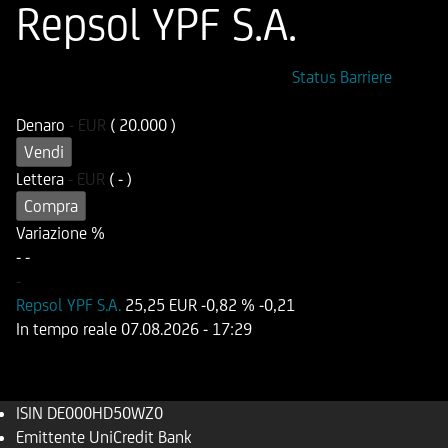
Repsol YPF S.A.
ISIN
Codice di Negoziazione
Status Barriere
DE000HD50WZ0
UD50WZ
Denaro
-
EUR
( 20.000 )
Vendi
Lettera
-
EUR
( - )
Compra
Variazione %
-
-
-
Repsol YPF S.A.
25,25 EUR
-0,82 %
-0,21
In tempo reale
07.08.2026
- 17:29
ISIN
DE000HD50WZ0
Emittente
UniCredit Bank