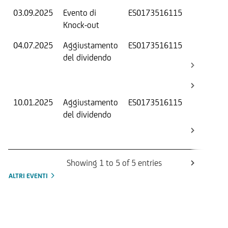
03.09.2025
Evento di
ES0173516115
-
Knock-out
04.07.2025
Aggiustamento
ES0173516115
S
del dividendo
S
(
K
10.01.2025
Aggiustamento
ES0173516115
S
del dividendo
S
(
K
Showing 1 to 5 of 5 entries
ALTRI EVENTI
Informazioni sul rimborso