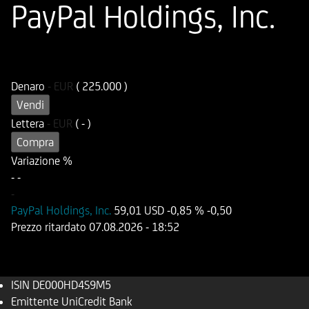
PayPal Holdings, Inc.
ISIN
Codice di Negoziazione
DE000HD4S9M5
UD4S9M
Denaro
-
EUR
( 225.000 )
Vendi
Lettera
-
EUR
( - )
Compra
Variazione %
-
-
-
PayPal Holdings, Inc.
59,01 USD
-0,85 %
-0,50
Prezzo ritardato
07.08.2026
- 18:52
ISIN
DE000HD4S9M5
Emittente
UniCredit Bank