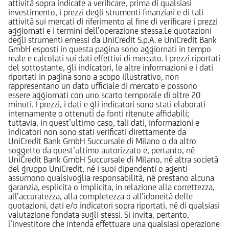
attività sopra indicate a verificare, prima di qualsiasi
investimento, i prezzi degli strumenti finanziari e di tali
attività sui mercati di riferimento al fine di verificare i prezzi
aggiornati e i termini dell’operazione stessa.Le quotazioni
degli strumenti emessi da UniCredit S.p.A. e UniCredit Bank
GmbH esposti in questa pagina sono aggiornati in tempo
reale e calcolati sui dati effettivi di mercato. I prezzi riportati
del sottostante, gli indicatori, le altre informazioni e i dati
riportati in pagina sono a scopo illustrativo, non
rappresentano un dato ufficiale di mercato e possono
essere aggiornati con uno scarto temporale di oltre 20
minuti. I prezzi, i dati e gli indicatori sono stati elaborati
internamente o ottenuti da fonti ritenute affidabili;
tuttavia, in quest’ultimo caso, tali dati, informazioni e
indicatori non sono stati verificati direttamente da
UniCredit Bank GmbH Succursale di Milano o da altro
soggetto da quest’ultimo autorizzato e, pertanto, né
UniCredit Bank GmbH Succursale di Milano, né altra società
del gruppo UniCredit, né i suoi dipendenti o agenti
assumono qualsivoglia responsabilità, né prestano alcuna
garanzia, esplicita o implicita, in relazione alla correttezza,
all’accuratezza, alla completezza o all’idoneità delle
quotazioni, dati e/o indicatori sopra riportati, né di qualsiasi
valutazione fondata sugli stessi. Si invita, pertanto,
l’investitore che intenda effettuare una qualsiasi operazione