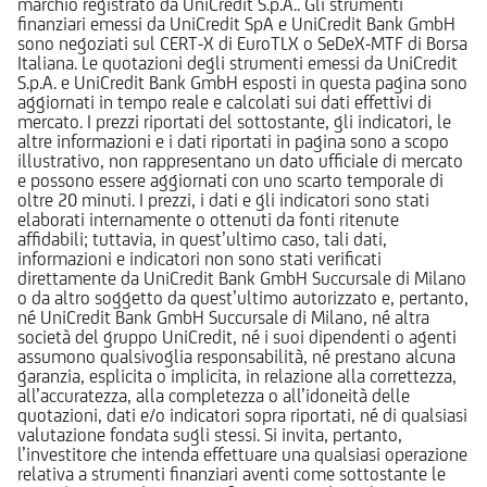
marchio registrato da UniCredit S.p.A.. Gli strumenti
finanziari emessi da UniCredit SpA e UniCredit Bank GmbH
sono negoziati sul CERT-X di EuroTLX o SeDeX-MTF di Borsa
Italiana. Le quotazioni degli strumenti emessi da UniCredit
S.p.A. e UniCredit Bank GmbH esposti in questa pagina sono
aggiornati in tempo reale e calcolati sui dati effettivi di
mercato. I prezzi riportati del sottostante, gli indicatori, le
altre informazioni e i dati riportati in pagina sono a scopo
illustrativo, non rappresentano un dato ufficiale di mercato
e possono essere aggiornati con uno scarto temporale di
oltre 20 minuti. I prezzi, i dati e gli indicatori sono stati
elaborati internamente o ottenuti da fonti ritenute
affidabili; tuttavia, in quest’ultimo caso, tali dati,
informazioni e indicatori non sono stati verificati
direttamente da UniCredit Bank GmbH Succursale di Milano
o da altro soggetto da quest’ultimo autorizzato e, pertanto,
né UniCredit Bank GmbH Succursale di Milano, né altra
società del gruppo UniCredit, né i suoi dipendenti o agenti
assumono qualsivoglia responsabilità, né prestano alcuna
garanzia, esplicita o implicita, in relazione alla correttezza,
all’accuratezza, alla completezza o all’idoneità delle
quotazioni, dati e/o indicatori sopra riportati, né di qualsiasi
valutazione fondata sugli stessi. Si invita, pertanto,
l’investitore che intenda effettuare una qualsiasi operazione
relativa a strumenti finanziari aventi come sottostante le