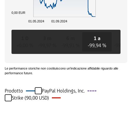
0,00 EUR
01.05.2024
01.09.2024
1 D
3 m
6 m
1 a
3 a
+0,00 %
-99,97 %
-99,91 %
-99,94 %
-99,94 
Le performance storiche non costituiscono un'indicazione affidabile riguardo alle
performance future.
Prodotto
PayPal Holdings, Inc.
Strike (90,00 USD)
Eventi