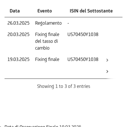
Data
Evento
ISIN del Sottostante
V
26.03.2025
Regolamento
-
Ri
20.03.2025
Fixing finale
US70450Y1038
Tas
del tasso di
ca
cambio
19.03.2025
Fixing finale
US70450Y1038
Val
Dat
Os
Showing 1 to 3 of 3 entries
Informazioni sul rimborso
Data di Osservazione Finale
19.03.2025