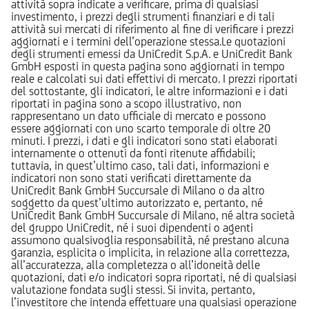
attività sopra indicate a verificare, prima di qualsiasi
investimento, i prezzi degli strumenti finanziari e di tali
attività sui mercati di riferimento al fine di verificare i prezzi
aggiornati e i termini dell’operazione stessa.Le quotazioni
degli strumenti emessi da UniCredit S.p.A. e UniCredit Bank
GmbH esposti in questa pagina sono aggiornati in tempo
reale e calcolati sui dati effettivi di mercato. I prezzi riportati
del sottostante, gli indicatori, le altre informazioni e i dati
riportati in pagina sono a scopo illustrativo, non
rappresentano un dato ufficiale di mercato e possono
essere aggiornati con uno scarto temporale di oltre 20
minuti. I prezzi, i dati e gli indicatori sono stati elaborati
internamente o ottenuti da fonti ritenute affidabili;
tuttavia, in quest’ultimo caso, tali dati, informazioni e
indicatori non sono stati verificati direttamente da
UniCredit Bank GmbH Succursale di Milano o da altro
soggetto da quest’ultimo autorizzato e, pertanto, né
UniCredit Bank GmbH Succursale di Milano, né altra società
del gruppo UniCredit, né i suoi dipendenti o agenti
assumono qualsivoglia responsabilità, né prestano alcuna
garanzia, esplicita o implicita, in relazione alla correttezza,
all’accuratezza, alla completezza o all’idoneità delle
quotazioni, dati e/o indicatori sopra riportati, né di qualsiasi
valutazione fondata sugli stessi. Si invita, pertanto,
l’investitore che intenda effettuare una qualsiasi operazione