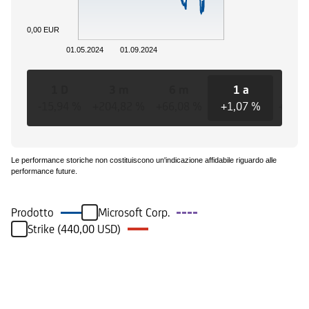
0,00 EUR
01.05.2024
01.09.2024
1 D
3 m
6 m
1 a
3 a
-15,94 %
+204,82 %
+66,08 %
+1,07 %
+1,07
Le performance storiche non costituiscono un'indicazione affidabile riguardo alle
performance future.
Prodotto
Microsoft Corp.
Strike (440,00 USD)
Eventi