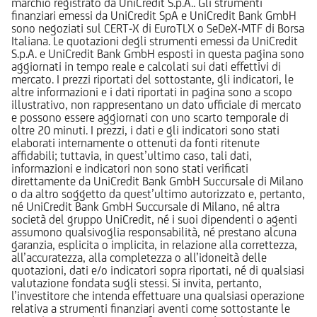
marchio registrato da UniCredit S.p.A.. Gli strumenti
finanziari emessi da UniCredit SpA e UniCredit Bank GmbH
sono negoziati sul CERT-X di EuroTLX o SeDeX-MTF di Borsa
Italiana. Le quotazioni degli strumenti emessi da UniCredit
S.p.A. e UniCredit Bank GmbH esposti in questa pagina sono
aggiornati in tempo reale e calcolati sui dati effettivi di
mercato. I prezzi riportati del sottostante, gli indicatori, le
altre informazioni e i dati riportati in pagina sono a scopo
illustrativo, non rappresentano un dato ufficiale di mercato
e possono essere aggiornati con uno scarto temporale di
oltre 20 minuti. I prezzi, i dati e gli indicatori sono stati
elaborati internamente o ottenuti da fonti ritenute
affidabili; tuttavia, in quest’ultimo caso, tali dati,
informazioni e indicatori non sono stati verificati
direttamente da UniCredit Bank GmbH Succursale di Milano
o da altro soggetto da quest’ultimo autorizzato e, pertanto,
né UniCredit Bank GmbH Succursale di Milano, né altra
società del gruppo UniCredit, né i suoi dipendenti o agenti
assumono qualsivoglia responsabilità, né prestano alcuna
garanzia, esplicita o implicita, in relazione alla correttezza,
all’accuratezza, alla completezza o all’idoneità delle
quotazioni, dati e/o indicatori sopra riportati, né di qualsiasi
valutazione fondata sugli stessi. Si invita, pertanto,
l’investitore che intenda effettuare una qualsiasi operazione
relativa a strumenti finanziari aventi come sottostante le