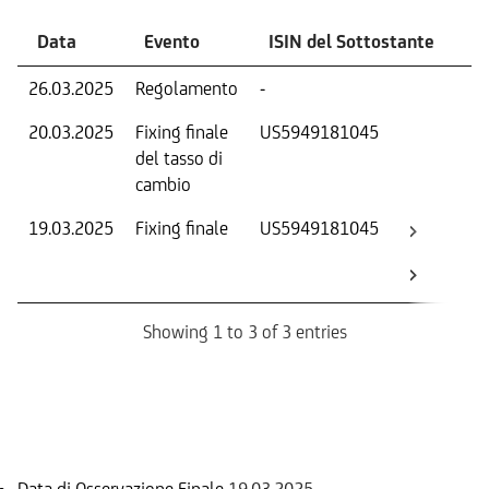
Data
Evento
ISIN del Sottostante
V
26.03.2025
Regolamento
-
Ri
20.03.2025
Fixing finale
US5949181045
Tas
del tasso di
ca
cambio
19.03.2025
Fixing finale
US5949181045
Val
Dat
Os
Showing 1 to 3 of 3 entries
Informazioni sul rimborso
Data di Osservazione Finale
19.03.2025