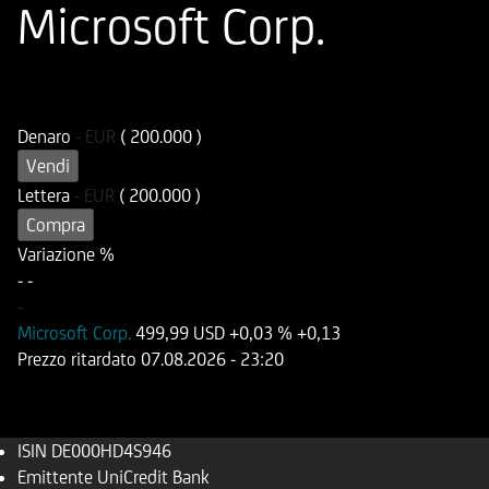
Microsoft Corp.
ISIN
Codice di Negoziazione
DE000HD4S946
UD4S94
Denaro
-
EUR
( 200.000 )
Vendi
Lettera
-
EUR
( 200.000 )
Compra
Variazione %
-
-
-
Microsoft Corp.
499,99 USD
+0,03 %
+0,13
Prezzo ritardato
07.08.2026
- 23:20
ISIN
DE000HD4S946
Emittente
UniCredit Bank