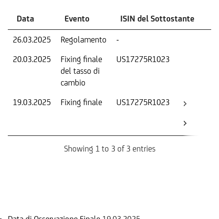
Data
Evento
ISIN del Sottostante
V
26.03.2025
Regolamento
-
Ri
20.03.2025
Fixing finale
US17275R1023
Tas
del tasso di
ca
cambio
19.03.2025
Fixing finale
US17275R1023
Val
Dat
Os
Showing 1 to 3 of 3 entries
Informazioni sul rimborso
Data di Osservazione Finale
19.03.2025