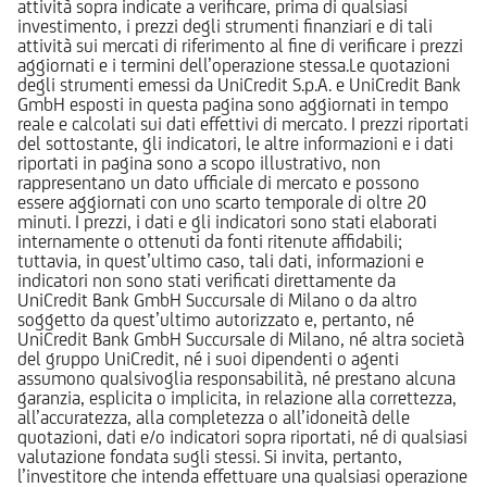
attività sopra indicate a verificare, prima di qualsiasi
investimento, i prezzi degli strumenti finanziari e di tali
attività sui mercati di riferimento al fine di verificare i prezzi
aggiornati e i termini dell’operazione stessa.Le quotazioni
degli strumenti emessi da UniCredit S.p.A. e UniCredit Bank
GmbH esposti in questa pagina sono aggiornati in tempo
reale e calcolati sui dati effettivi di mercato. I prezzi riportati
del sottostante, gli indicatori, le altre informazioni e i dati
riportati in pagina sono a scopo illustrativo, non
rappresentano un dato ufficiale di mercato e possono
essere aggiornati con uno scarto temporale di oltre 20
minuti. I prezzi, i dati e gli indicatori sono stati elaborati
internamente o ottenuti da fonti ritenute affidabili;
tuttavia, in quest’ultimo caso, tali dati, informazioni e
indicatori non sono stati verificati direttamente da
UniCredit Bank GmbH Succursale di Milano o da altro
soggetto da quest’ultimo autorizzato e, pertanto, né
UniCredit Bank GmbH Succursale di Milano, né altra società
del gruppo UniCredit, né i suoi dipendenti o agenti
assumono qualsivoglia responsabilità, né prestano alcuna
garanzia, esplicita o implicita, in relazione alla correttezza,
all’accuratezza, alla completezza o all’idoneità delle
quotazioni, dati e/o indicatori sopra riportati, né di qualsiasi
valutazione fondata sugli stessi. Si invita, pertanto,
l’investitore che intenda effettuare una qualsiasi operazione