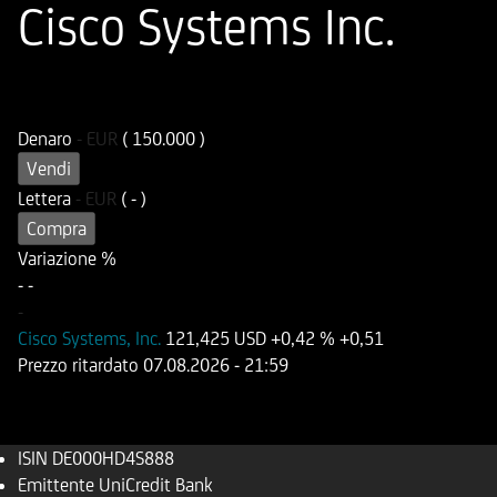
Cisco Systems Inc.
ISIN
Codice di Negoziazione
DE000HD4S888
UD4S88
Denaro
-
EUR
( 150.000 )
Vendi
Lettera
-
EUR
( - )
Compra
Variazione %
-
-
-
Cisco Systems, Inc.
121,425 USD
+0,42 %
+0,51
Prezzo ritardato
07.08.2026
- 21:59
ISIN
DE000HD4S888
Emittente
UniCredit Bank