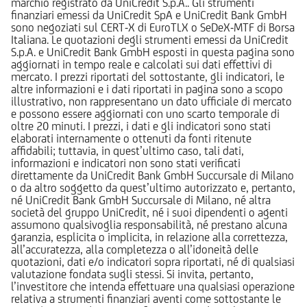
marchio registrato da UniCredit S.p.A.. Gli strumenti
finanziari emessi da UniCredit SpA e UniCredit Bank GmbH
sono negoziati sul CERT-X di EuroTLX o SeDeX-MTF di Borsa
Italiana. Le quotazioni degli strumenti emessi da UniCredit
S.p.A. e UniCredit Bank GmbH esposti in questa pagina sono
aggiornati in tempo reale e calcolati sui dati effettivi di
mercato. I prezzi riportati del sottostante, gli indicatori, le
altre informazioni e i dati riportati in pagina sono a scopo
illustrativo, non rappresentano un dato ufficiale di mercato
e possono essere aggiornati con uno scarto temporale di
oltre 20 minuti. I prezzi, i dati e gli indicatori sono stati
elaborati internamente o ottenuti da fonti ritenute
affidabili; tuttavia, in quest’ultimo caso, tali dati,
informazioni e indicatori non sono stati verificati
direttamente da UniCredit Bank GmbH Succursale di Milano
o da altro soggetto da quest’ultimo autorizzato e, pertanto,
né UniCredit Bank GmbH Succursale di Milano, né altra
società del gruppo UniCredit, né i suoi dipendenti o agenti
assumono qualsivoglia responsabilità, né prestano alcuna
garanzia, esplicita o implicita, in relazione alla correttezza,
all’accuratezza, alla completezza o all’idoneità delle
quotazioni, dati e/o indicatori sopra riportati, né di qualsiasi
valutazione fondata sugli stessi. Si invita, pertanto,
l’investitore che intenda effettuare una qualsiasi operazione
relativa a strumenti finanziari aventi come sottostante le