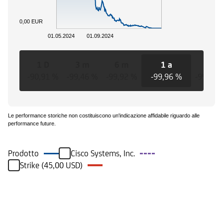
0,00 EUR
01.05.2024
01.09.2024
1 D
3 m
6 m
1 a
3 a
-90,91 %
-99,46 %
-99,92 %
-99,96 %
-99,96 
Le performance storiche non costituiscono un'indicazione affidabile riguardo alle
performance future.
Prodotto
Cisco Systems, Inc.
Strike (45,00 USD)
Eventi