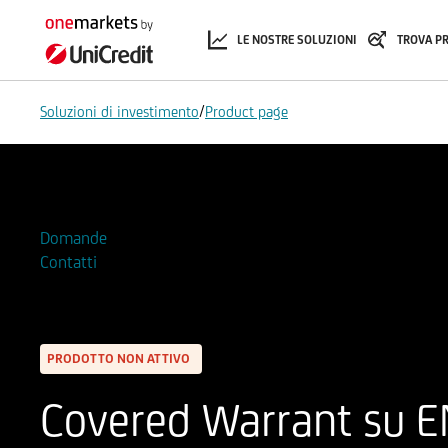
LE NOSTRE SOLUZIONI
TROVA P
/
Soluzioni di investimento
Product page
Aggiungi alla Watchlist
Domande
Contatti
PRODOTTO NON ATTIVO
Covered Warrant su EN