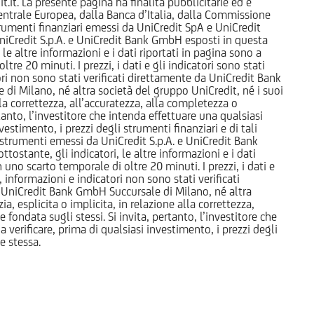
it. La presente pagina ha finalità pubblicitarie ed è
trale Europea, dalla Banca d’Italia, dalla Commissione
strumenti finanziari emessi da UniCredit SpA e UniCredit
iCredit S.p.A. e UniCredit Bank GmbH esposti in questa
 le altre informazioni e i dati riportati in pagina sono a
e 20 minuti. I prezzi, i dati e gli indicatori sono stati
tori non sono stati verificati direttamente da UniCredit Bank
i Milano, né altra società del gruppo UniCredit, né i suoi
a correttezza, all’accuratezza, alla completezza o
rtanto, l’investitore che intenda effettuare una qualsiasi
estimento, i prezzi degli strumenti finanziari e di tali
li strumenti emessi da UniCredit S.p.A. e UniCredit Bank
tostante, gli indicatori, le altre informazioni e i dati
uno scarto temporale di oltre 20 minuti. I prezzi, i dati e
, informazioni e indicatori non sono stati verificati
 UniCredit Bank GmbH Succursale di Milano, né altra
 esplicita o implicita, in relazione alla correttezza,
 fondata sugli stessi. Si invita, pertanto, l’investitore che
 verificare, prima di qualsiasi investimento, i prezzi degli
ne stessa.