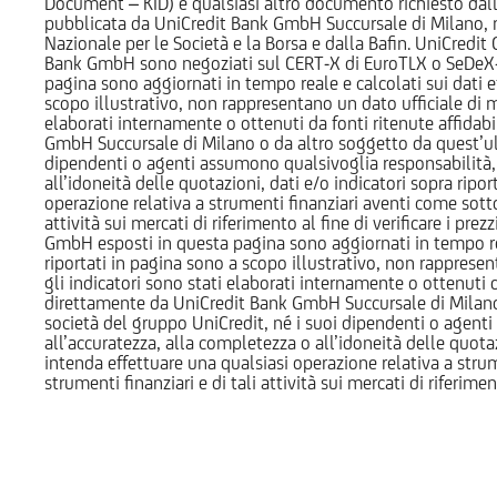
Document – KID) e qualsiasi altro documento richiesto dalla 
pubblicata da UniCredit Bank GmbH Succursale di Milano, 
Nazionale per le Società e la Borsa e dalla Bafin. UniCredit
Bank GmbH sono negoziati sul CERT-X di EuroTLX o SeDeX-MT
pagina sono aggiornati in tempo reale e calcolati sui dati effe
scopo illustrativo, non rappresentano un dato ufficiale di m
elaborati internamente o ottenuti da fonti ritenute affidabil
GmbH Succursale di Milano o da altro soggetto da quest’ult
dipendenti o agenti assumono qualsivoglia responsabilità, né
all’idoneità delle quotazioni, dati e/o indicatori sopra ripor
operazione relativa a strumenti finanziari aventi come sottost
attività sui mercati di riferimento al fine di verificare i pr
GmbH esposti in questa pagina sono aggiornati in tempo reale e
riportati in pagina sono a scopo illustrativo, non rappresen
gli indicatori sono stati elaborati internamente o ottenuti da
direttamente da UniCredit Bank GmbH Succursale di Milano 
società del gruppo UniCredit, né i suoi dipendenti o agenti 
all’accuratezza, alla completezza o all’idoneità delle quotazi
intenda effettuare una qualsiasi operazione relativa a strume
strumenti finanziari e di tali attività sui mercati di riferimen