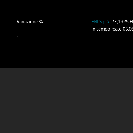
Variazione %
ENI S.p.A.
23,1925 
-
-
In tempo reale
06.0
-