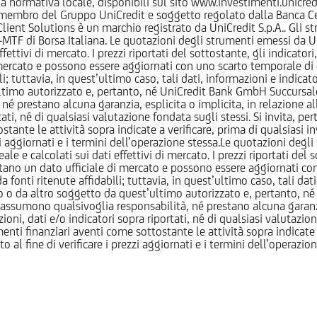
normativa locale, disponibili sul sito www.investimenti.unicredit.
membro del Gruppo UniCredit e soggetto regolato dalla Banca Cen
 Client Solutions è un marchio registrato da UniCredit S.p.A.. Gli 
F di Borsa Italiana. Le quotazioni degli strumenti emessi da Un
ttivi di mercato. I prezzi riportati del sottostante, gli indicatori,
ercato e possono essere aggiornati con uno scarto temporale di oltr
i; tuttavia, in quest’ultimo caso, tali dati, informazioni e indica
imo autorizzato e, pertanto, né UniCredit Bank GmbH Succursale d
 prestano alcuna garanzia, esplicita o implicita, in relazione all
tati, né di qualsiasi valutazione fondata sugli stessi. Si invita, pe
ante le attività sopra indicate a verificare, prima di qualsiasi inv
ezzi aggiornati e i termini dell’operazione stessa.Le quotazioni deg
 calcolati sui dati effettivi di mercato. I prezzi riportati del sot
tano un dato ufficiale di mercato e possono essere aggiornati con 
 fonti ritenute affidabili; tuttavia, in quest’ultimo caso, tali dati
o da altro soggetto da quest’ultimo autorizzato e, pertanto, né
assumono qualsivoglia responsabilità, né prestano alcuna garanzia,
oni, dati e/o indicatori sopra riportati, né di qualsiasi valutazione
nti finanziari aventi come sottostante le attività sopra indicate a
to al fine di verificare i prezzi aggiornati e i termini dell’operazio