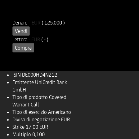
ISIN
Codice di Negoziazione
DE000HD4NZ12
UD4NZ1
Denaro
-
EUR
( 125.000 )
Vendi
Lettera
-
EUR
( - )
Compra
ISIN
DE000HD4NZ12
Emittente
UniCredit Bank
GmbH
Tipo di prodotto
Covered
Warrant Call
Tipo di esercizio
Americano
Divisa di negoziazione
EUR
Strike
17,00 EUR
Multiplo
0,100