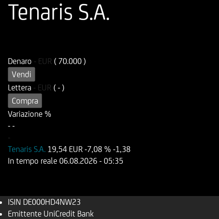
Tenaris S.A.
ISIN
Codice di Negoziazione
DE000HD4NW23
UD4NW2
Denaro
-
EUR
( 70.000 )
Vendi
Lettera
-
EUR
( - )
Compra
Variazione %
-
-
-
Tenaris S.A.
19,54 EUR
-7,08 %
-1,38
In tempo reale
06.08.2026
- 05:35
ISIN
DE000HD4NW23
Emittente
UniCredit Bank