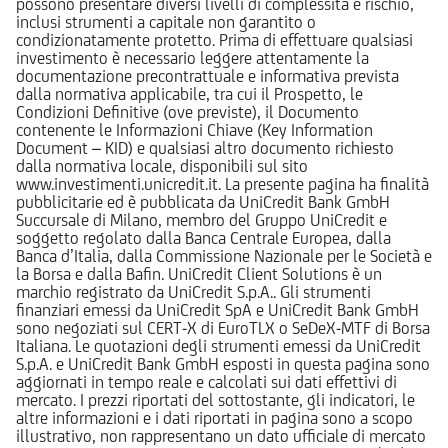
possono presentare diversi livelli di complessità e rischio,
inclusi strumenti a capitale non garantito o
condizionatamente protetto. Prima di effettuare qualsiasi
investimento è necessario leggere attentamente la
documentazione precontrattuale e informativa prevista
dalla normativa applicabile, tra cui il Prospetto, le
Condizioni Definitive (ove previste), il Documento
contenente le Informazioni Chiave (Key Information
Document – KID) e qualsiasi altro documento richiesto
dalla normativa locale, disponibili sul sito
www.investimenti.unicredit.it. La presente pagina ha finalità
pubblicitarie ed è pubblicata da UniCredit Bank GmbH
Succursale di Milano, membro del Gruppo UniCredit e
soggetto regolato dalla Banca Centrale Europea, dalla
Banca d’Italia, dalla Commissione Nazionale per le Società e
la Borsa e dalla Bafin. UniCredit Client Solutions è un
marchio registrato da UniCredit S.p.A.. Gli strumenti
finanziari emessi da UniCredit SpA e UniCredit Bank GmbH
sono negoziati sul CERT-X di EuroTLX o SeDeX-MTF di Borsa
Italiana. Le quotazioni degli strumenti emessi da UniCredit
S.p.A. e UniCredit Bank GmbH esposti in questa pagina sono
aggiornati in tempo reale e calcolati sui dati effettivi di
mercato. I prezzi riportati del sottostante, gli indicatori, le
altre informazioni e i dati riportati in pagina sono a scopo
illustrativo, non rappresentano un dato ufficiale di mercato