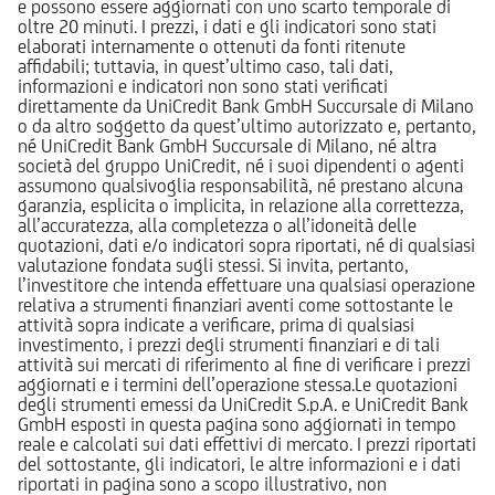
e possono essere aggiornati con uno scarto temporale di
oltre 20 minuti. I prezzi, i dati e gli indicatori sono stati
elaborati internamente o ottenuti da fonti ritenute
affidabili; tuttavia, in quest’ultimo caso, tali dati,
informazioni e indicatori non sono stati verificati
direttamente da UniCredit Bank GmbH Succursale di Milano
o da altro soggetto da quest’ultimo autorizzato e, pertanto,
né UniCredit Bank GmbH Succursale di Milano, né altra
società del gruppo UniCredit, né i suoi dipendenti o agenti
assumono qualsivoglia responsabilità, né prestano alcuna
garanzia, esplicita o implicita, in relazione alla correttezza,
all’accuratezza, alla completezza o all’idoneità delle
quotazioni, dati e/o indicatori sopra riportati, né di qualsiasi
valutazione fondata sugli stessi. Si invita, pertanto,
l’investitore che intenda effettuare una qualsiasi operazione
relativa a strumenti finanziari aventi come sottostante le
attività sopra indicate a verificare, prima di qualsiasi
investimento, i prezzi degli strumenti finanziari e di tali
attività sui mercati di riferimento al fine di verificare i prezzi
aggiornati e i termini dell’operazione stessa.Le quotazioni
degli strumenti emessi da UniCredit S.p.A. e UniCredit Bank
GmbH esposti in questa pagina sono aggiornati in tempo
reale e calcolati sui dati effettivi di mercato. I prezzi riportati
del sottostante, gli indicatori, le altre informazioni e i dati
riportati in pagina sono a scopo illustrativo, non