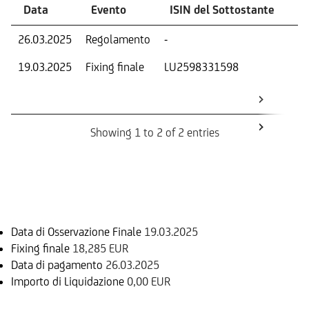
Data
Evento
ISIN del Sottostante
V
26.03.2025
Regolamento
-
Ri
19.03.2025
Fixing finale
LU2598331598
Val
Dat
Os
Showing 1 to 2 of 2 entries
Informazioni sul rimborso
Data di Osservazione Finale
19.03.2025
Fixing finale
18,285 EUR
Data di pagamento
26.03.2025
Importo di Liquidazione
0,00 EUR
Sottostante