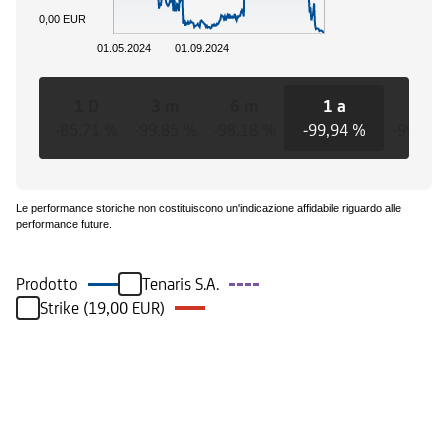
0,00 EUR
01.05.2024
01.09.2024
1 D
3 m
6 m
1 a
3 a
-85,71 %
-99,85 %
-98,18 %
-99,94 %
-99,94 
Le performance storiche non costituiscono un'indicazione affidabile riguardo alle
performance future.
Prodotto
Tenaris S.A.
Strike (19,00 EUR)
Eventi